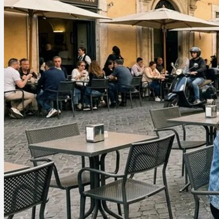
Ablauf
Therapien
Alle Krankheiten
Chronische Schmerzen
ADHS
Angststörungen
Chronische Migräne
Depressionen