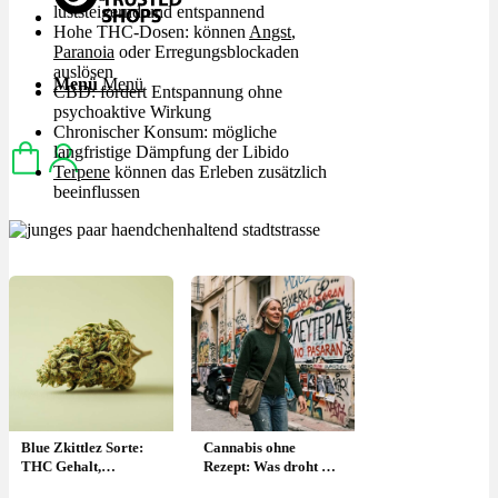
luststeigernd und entspannend
Hohe THC-Dosen: können
Angst
,
Paranoia
oder Erregungsblockaden
auslösen
Menü
Menü
CBD: fördert Entspannung ohne
psychoaktive Wirkung
Chronischer Konsum: mögliche
langfristige Dämpfung der Libido
Terpene
können das Erleben zusätzlich
beeinflussen
Blue Zkittlez Sorte:
Cannabis ohne
THC Gehalt,
Rezept: Was droht &
Wirkung &
welche Alternativen?