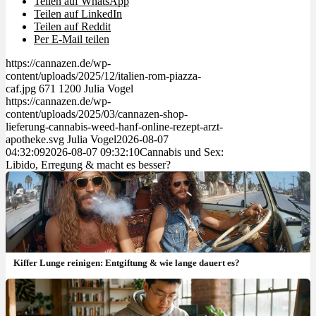
Teilen auf WhatsApp
Teilen auf LinkedIn
Teilen auf Reddit
Per E-Mail teilen
https://cannazen.de/wp-
content/uploads/2025/12/italien-rom-piazza-
caf.jpg
671
1200
Julia Vogel
https://cannazen.de/wp-
content/uploads/2025/03/cannazen-shop-
lieferung-cannabis-weed-hanf-online-rezept-arzt-
apotheke.svg
Julia Vogel
2026-08-07
04:32:09
2026-08-07 09:32:10
Cannabis und Sex:
Libido, Erregung & macht es besser?
Kiffer Lunge reinigen: Entgiftung & wie lange dauert es?