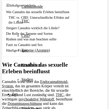
☰
Inhaltsverzeichnis
Cannabinoide
Wie Cannabis das sexuelle Erleben beeinflusst
THC vs. CBD: Unterschiedliche Effekte auf
THC
die Libido
Steigert Cannabis wirklich die Libido?
Die Rolle der Terpene und Sorten
CBD
Risiken und was man beachten sollte
Fazit zu Cannabis und Sex
Terpene (Aromen)
Häufige Fragen
Wie Cannabis das sexuelle
Krankheiten
Erleben beeinflusst
Studien
Cannabis wirkt über das
Endocannabinoid-
System
, das im gesamten Körper verteilt ist:
einschließlich der Bereiche, die für sexuelle
Zen
Erregung und Lust zuständig sind.
THC,
der
wichtigste
psychoaktive Wirkstoff
, beeinflusst
die
Dopaminausschüttung
und kann das
Zeitgefühl verändern, was viele als
Neue Sorten