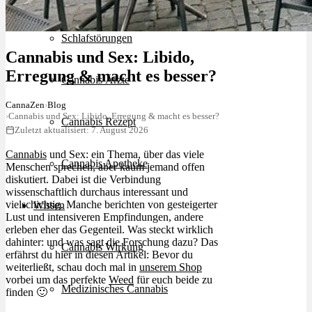
Schlafstörungen
Cannabis und Sex: Libido,
Erregung & macht es besser?
Cannabis Ärzte
CannaZen
›
Blog
›
Cannabis und Sex: Libido, Erregung & macht es besser?
Cannabis Rezept
Zuletzt aktualisiert: 7. August 2026
Cannabis
und Sex: ein Thema, über das viele
Cannabis Apotheke
Menschen sprechen, aber kaum jemand offen
diskutiert. Dabei ist die Verbindung
wissenschaftlich durchaus interessant und
vielschichtig. Manche berichten von gesteigerter
Wissen
Lust und intensiveren Empfindungen, andere
erleben eher das Gegenteil. Was steckt wirklich
dahinter: und was sagt die Forschung dazu? Das
Cannabis Wirkung
erfährst du hier in diesen Artikel: Bevor du
weiterließt, schau doch mal in
unserem Shop
vorbei um das perfekte
Weed
für euch beide zu
Medizinisches Cannabis
finden 🙂