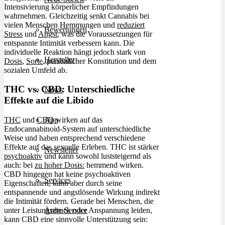
Intensivierung körperlicher Empfindungen
wahrnehmen. Gleichzeitig senkt Cannabis bei
vielen Menschen Hemmungen und
reduziert
Bewertungen
Stress
und
Angst
, was die Voraussetzungen für
entspannte Intimität verbessern kann. Die
individuelle Reaktion hängt jedoch stark von
Hersteller
Dosis
,
Sorte
, persönlicher Konstitution und dem
sozialen Umfeld ab.
THC vs. CBD: Unterschiedliche
News
Effekte auf die Libido
App
THC
und
CBD
wirken auf das
Endocannabinoid-System auf unterschiedliche
Weise und haben entsprechend verschiedene
Effekte auf das sexuelle Erleben. THC ist stärker
Newsletter
psychoaktiv
und kann sowohl luststeigernd als
auch: bei
zu hoher Dosis:
hemmend wirken.
CBD hingegen hat keine psychoaktiven
Services
Eigenschaften, kann aber durch seine
entspannende und angstlösende Wirkung indirekt
die Intimität fördern. Gerade bei Menschen, die
Ärzte Service
unter Leistungsdruck oder Anspannung leiden,
kann CBD eine sinnvolle Unterstützung sein: