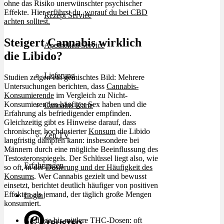
ohne das Risiko unerwünschter psychischer
Effekte. Hier erfährst du,
worauf du bei CBD
Rezept Service
achten solltest.
Steigert Cannabis wirklich
Apotheken Service
die Libido?
Lieferung
Studien zeigen ein gemischtes Bild: Mehrere
Untersuchungen berichten, dass
Cannabis-
Konsumierende
im Vergleich zu Nicht-
Konsumierenden häufiger Sex haben und die
Cannabis Karte
Erfahrung als befriedigender empfinden.
Gleichzeitig gibt es Hinweise darauf, dass
chronischer, hochdosierter
Konsum
die Libido
Zen TV
langfristig dämpfen kann: insbesondere bei
Männern durch eine mögliche Beeinflussung des
Testosteronspiegels. Der Schlüssel liegt also, wie
Erfahrungen
so oft, in der
Dosierung und der Häufigkeit des
Konsums
. Wer Cannabis gezielt und bewusst
einsetzt, berichtet deutlich häufiger von positiven
Effekten als jemand, der täglich große Mengen
Login
konsumiert.
Niedrige bis mittlere THC-Dosen: oft