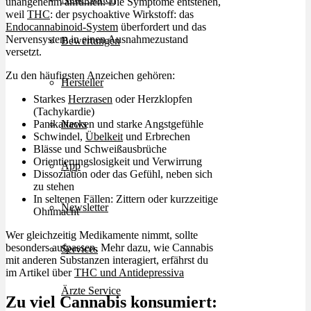
unangenehm anfühlen. Die Symptome entstehen,
weil
THC
: der psychoaktive Wirkstoff: das
Endocannabinoid-System
überfordert und das
Nervensystem in einen Ausnahmezustand
Bewertungen
versetzt.
Zu den häufigsten Anzeichen gehören:
Hersteller
Starkes
Herzrasen
oder Herzklopfen
(Tachykardie)
Panikattacken und starke Angstgefühle
News
Schwindel,
Übelkeit
und Erbrechen
Blässe und Schweißausbrüche
Orientierungslosigkeit und Verwirrung
App
Dissoziation oder das Gefühl, neben sich
zu stehen
In seltenen Fällen: Zittern oder kurzzeitige
Newsletter
Ohnmacht
Wer gleichzeitig Medikamente nimmt, sollte
besonders aufpassen. Mehr dazu, wie Cannabis
Services
mit anderen Substanzen interagiert, erfährst du
im Artikel über
THC und Antidepressiva
Ärzte Service
Zu viel Cannabis konsumiert: