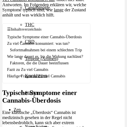
Antworten. Im Folgenden erklären wir, welche
Cannabinoide
Symptome typisch sind, wie
lange
der Zustand
anhält und was wirklich hilft.
THC
☰
Inhaltsverzeichnis
Typische Symptome einer Cannabis-Überdosis
CBD
Zu viel Cannabis konsumiert: was tun?
Sofortmaßnahmen bei einem schlechten Trip
Wie lange dauert es, bis die Wirkung nachlässt?
Terpene (Aromen)
Faktoren, die die Dauer beeinflussen
Fazit zu Zu viel Cannabis
Krankheiten
Häufige Fragen zu Zu viel Cannabis
Typische Symptome einer
Studien
Cannabis-Überdosis
Zen
Eine klassische „Überdosis“ Cannabis ist
medizinisch gesehen in der Regel nicht
lebensbedrohlich, kann sich aber extrem
Neue Sorten