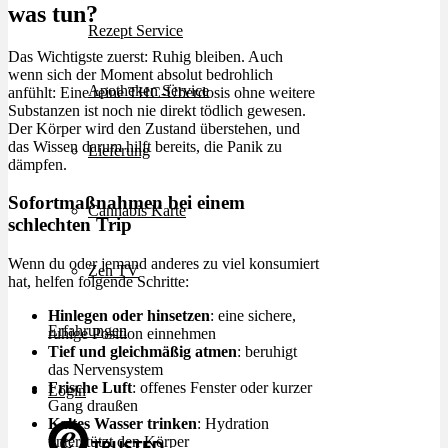
was tun?
Rezept Service
Das Wichtigste zuerst: Ruhig bleiben. Auch
wenn sich der Moment absolut bedrohlich
Apotheken Service
anfühlt: Eine reine THC-Überdosis ohne weitere
Substanzen ist noch nie direkt tödlich gewesen.
Der Körper wird den Zustand überstehen, und
das Wissen darum hilft bereits, die Panik zu
Lieferung
dämpfen.
Sofortmaßnahmen bei einem
Cannabis Karte
schlechten Trip
Wenn du oder jemand anderes zu viel konsumiert
Zen TV
hat, helfen folgende Schritte:
Hinlegen oder hinsetzen
: eine sichere,
Erfahrungen
ruhige Position einnehmen
Tief und gleichmäßig atmen
: beruhigt
das Nervensystem
Frische Luft
: offenes Fenster oder kurzer
Login
Gang draußen
Kaltes Wasser trinken
: Hydration
unterstützt den Körper