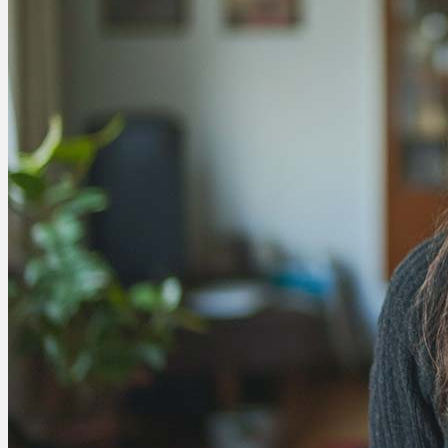
Ablauf
Therapien
Alle Krankheiten
Chronische Schmerzen
ADHS
Angststörungen
Chronische Migräne
Depressionen