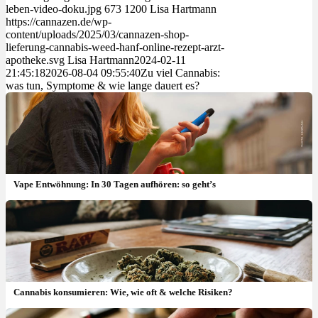
leben-video-doku.jpg
673
1200
Lisa Hartmann
https://cannazen.de/wp-
content/uploads/2025/03/cannazen-shop-
lieferung-cannabis-weed-hanf-online-rezept-arzt-
apotheke.svg
Lisa Hartmann
2024-02-11
21:45:18
2026-08-04 09:55:40
Zu viel Cannabis:
was tun, Symptome & wie lange dauert es?
Vape Entwöhnung: In 30 Tagen aufhören: so geht’s
Cannabis konsumieren: Wie, wie oft & welche Risiken?