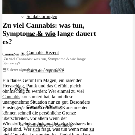
Schlafstörungen
Zu viel Cannabis: was tun,
Symptome & wie lange dauert
Cannabis Ärzte
es?
Cannabis Rezept
CannaZen
›
Blog
Zu viel Cannabis: was tun, Symptome & wie lange
›
dauert es?
Zuletzt aktualisiert: 4. August 2026
Cannabis Apotheke
Ein flaues Gefühl im Magen, ein rasender
Herzschlag, Panik und das Gefühl, gleich
Wissen
ohnmächtig zu werden: Wer einmal zu viel
Cannabis
konsumiert hat, kennt diese
unangenehme Situation nur zu gut. Besonders
Cannabis Wirkung
Einsteiger, aber auch erfahrene Konsumenten
können schnell die persönliche Grenze
überschreiten, vor allem wenn der
Wirkstoffgehalt unbekannt ist oder Essbares im
Medizinisches Cannabis
Spiel sind. Wer
sich
fragt, was tun wenn man
zu
viel Cannabis konsumiert hat
, findet hier klare