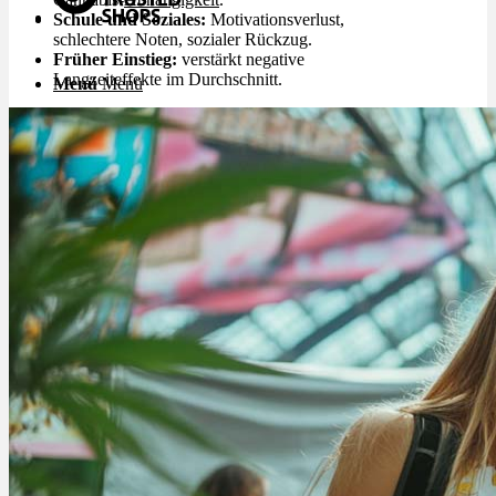
Schule und Soziales:
Motivationsverlust,
schlechtere Noten, sozialer Rückzug.
Früher Einstieg:
verstärkt negative
Langzeiteffekte im Durchschnitt.
Menü
Menü