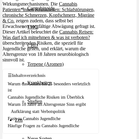
Wirkungsmechanismen. Die
Cannabis
Cannabinoide
Patienten*innen Krankheiten: Schlafstörungen,
chronische Schmerzen, Kopfschmerz, Migräne
& Co.
zeigen zudem, dass selbst bei
Erwachsenen sorgfältige Abwägung gefragt ist.
THC
Dieser Artikel beleuchtet die
Cannabis Reisen:
Was darf ich mitnehmen & was ist verboten?
überschreitenden Risiken, die speziell für
CBD
Jugendliche gelten, und erklärt, warum die
Altersgrenze von 18 Jahren neurobiologisch
sinnvoll ist.
Terpene (Aromen)
☰
Inhaltsverzeichnis
Krankheiten
Warum das Gehirn bis 25 besonders verletzlich
ist
Cannabis Jugendliche Risiken im Überblick
Studien
Warum 18 Jahre als Altersgrenze Sinn ergibt
Aufklärung statt Verbotspolitik
Fazit zu Cannabis Jugendliche
Zen
Häufige Fragen zu Cannabis Jugendliche
Neue Sorten