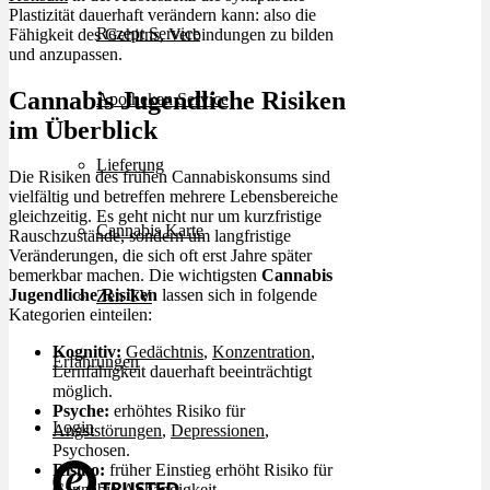
Plastizität dauerhaft verändern kann: also die
Rezept Service
Fähigkeit des Gehirns, Verbindungen zu bilden
und anzupassen.
Cannabis Jugendliche Risiken
Apotheken Service
im Überblick
Lieferung
Die Risiken des frühen Cannabiskonsums sind
vielfältig und betreffen mehrere Lebensbereiche
gleichzeitig. Es geht nicht nur um kurzfristige
Cannabis Karte
Rauschzustände, sondern um langfristige
Veränderungen, die sich oft erst Jahre später
bemerkbar machen. Die wichtigsten
Cannabis
Jugendliche Risiken
lassen sich in folgende
Zen TV
Kategorien einteilen:
Kognitiv:
Gedächtnis
,
Konzentration
,
Erfahrungen
Lernfähigkeit dauerhaft beeinträchtigt
möglich.
Psyche:
erhöhtes Risiko für
Login
Angststörungen
,
Depressionen
,
Psychosen.
Risiko:
früher Einstieg erhöht Risiko für
Cannabis-
Abhängigkeit
.