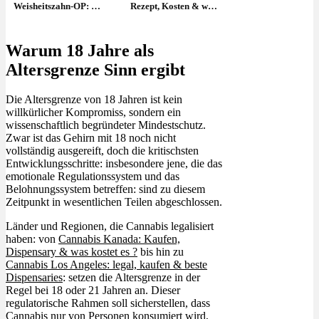
Weisheitszahn-OP: ab
Rezept, Kosten & wer
wann wieder
verschreibt?
rauchen?
Warum 18 Jahre als
Altersgrenze Sinn ergibt
Die Altersgrenze von 18 Jahren ist kein
willkürlicher Kompromiss, sondern ein
wissenschaftlich begründeter Mindestschutz.
Zwar ist das Gehirn mit 18 noch nicht
vollständig ausgereift, doch die kritischsten
Entwicklungsschritte: insbesondere jene, die das
emotionale Regulationssystem und das
Belohnungssystem betreffen: sind zu diesem
Zeitpunkt in wesentlichen Teilen abgeschlossen.
Länder und Regionen, die Cannabis legalisiert
haben: von
Cannabis Kanada: Kaufen,
Dispensary & was kostet es ?
bis hin zu
Cannabis Los Angeles: legal, kaufen & beste
Dispensaries
: setzen die Altersgrenze in der
Regel bei 18 oder 21 Jahren an. Dieser
regulatorische Rahmen soll sicherstellen, dass
Cannabis nur von Personen konsumiert wird,