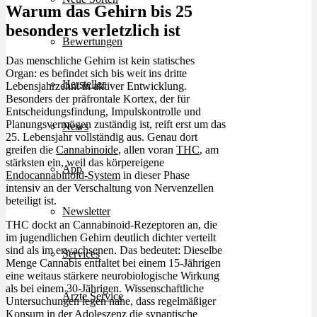
Warum das Gehirn bis 25
besonders verletzlich ist
Bewertungen
Das menschliche Gehirn ist kein statisches
Organ: es befindet sich bis weit ins dritte
Hersteller
Lebensjahrzehnt in aktiver Entwicklung.
Besonders der präfrontale Kortex, der für
Entscheidungsfindung, Impulskontrolle und
Planungsvermögen zuständig ist, reift erst um das
News
25. Lebensjahr vollständig aus. Genau dort
greifen die
Cannabinoide
, allen voran
THC
, am
stärksten ein, weil das körpereigene
App
Endocannabinoid-System
in dieser Phase
intensiv an der Verschaltung von Nervenzellen
beteiligt ist.
Newsletter
THC dockt an Cannabinoid-Rezeptoren an, die
im jugendlichen Gehirn deutlich dichter verteilt
sind als im erwachsenen. Das bedeutet: Dieselbe
Services
Menge Cannabis entfaltet bei einem 15-Jährigen
eine weitaus stärkere neurobiologische Wirkung
als bei einem 30-Jährigen. Wissenschaftliche
Ärzte Service
Untersuchungen legen nahe, dass regelmäßiger
Konsum
in der Adoleszenz die synaptische