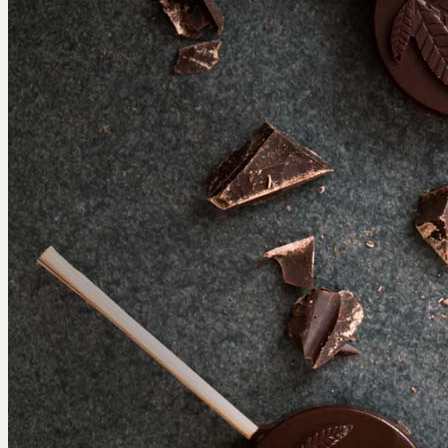
Ablauf
Therapien
Alle Krankheiten
Chronische Schmerzen
ADHS
Angststörungen
Chronische Migräne
Depressionen