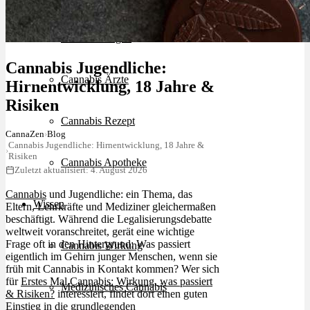
Schlafstörungen
Cannabis Jugendliche:
Cannabis Ärzte
Hirnentwicklung, 18 Jahre &
Risiken
Cannabis Rezept
CannaZen
›
Blog
Cannabis Jugendliche: Hirnentwicklung, 18 Jahre &
›
Risiken
Cannabis Apotheke
Zuletzt aktualisiert: 4. August 2026
Cannabis
und Jugendliche: ein Thema, das
Wissen
Eltern, Lehrkräfte und Mediziner gleichermaßen
beschäftigt. Während die Legalisierungsdebatte
weltweit voranschreitet, gerät eine wichtige
Frage oft in den Hintergrund: Was passiert
Cannabis Wirkung
eigentlich im Gehirn junger Menschen, wenn sie
früh mit Cannabis in Kontakt kommen? Wer sich
für
Erstes Mal Cannabis: Wirkung, was passiert
Medizinisches Cannabis
& Risiken?
interessiert, findet dort einen guten
Einstieg in die grundlegenden