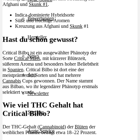
Afghani und
Skunk #1
.
Indica-dominierte Hybridsorte
Bewertungen
Süße und fruchtige Aromen
Kreuzung aus Afghani und
Skunk
#1
Hersteller
Hast du schon gewusst?
Critical Bilbo ist ein ausgewählter Phänotyp der
News
Sorte
Critical Mass
, mit kürzerer Blütezeit,
süßerem Aroma und besonders hoher Beliebtheit
in
Spanien
. Critical Bilbo ist dort eine der
App
meistprämierten Sorten und hat mehrere
Cannabis
Cups gewonnen. Der Name stammt
aus Bilbao, wo ihr legendärer Phänotyp erstmals
selektiert wurde.
Newsletter
Wie viel THC Gehalt hat
Services
Critical Bilbo?
Der THC-Gehalt (
Cannabinoid
) der
Blüten
der
Ärzte Service
weiblichen Pflanze beträgt etwa 18–22 Prozent.