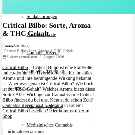
Schlafstörungen
Critical Bilbo: Sorte, Aroma
& THC Gehalt
Cannabis Ärzte
CannaZen
›
Blog
›
Critical Bilbo: Sorte, Aroma & THC Gehalt
Cannabis Rezept
Zuletzt aktualisiert: 3. August 2026
Critical Bilbo
– Critical Bilbo ist eine kraftvolle
Cannabis Apotheke
indica
-dominierte Hybridsorte, die für ihr süßes
Aroma und ihre beruhigende Wirkung bekannt
ist. Aber was genau ist Critical Bilbo? Wie hoch
Wissen
ist der
THC-Gehalt
? Welches Aroma bietet diese
Sorte? Alles Wichtige zur Cannabissorte Critical
Bilbo findest du bei uns. Kennst du schon Zen?
Cannabis Rezept und Lieferung
in Einem!
Cannabis Wirkung
Critical Bilbo bestellen? Hier kommst du zum
Shop
.
Medizinisches Cannabis
☰
Inhaltsverzeichnis