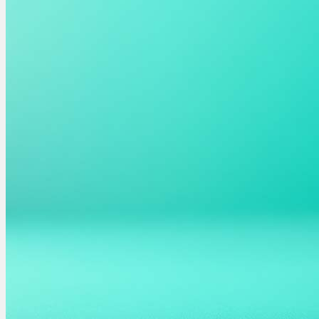
Ablauf
Therapien
Alle Krankheiten
Chronische Schmerzen
ADHS
Angststörungen
Chronische Migräne
Depressionen