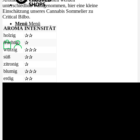
unterschiedlich wahrgenommen, hier eine kleine
Einschätzung unseres Cannabis Sommelier zu
Critical Bilbo.
Menü
Menü
AROMA
INTENSITÄT
holzig
✰✰
fruchtig
✰
würzig
✰✰✰
süß
✰✰
zitronig
✰
blumig
✰✰✰
erdig
✰✰