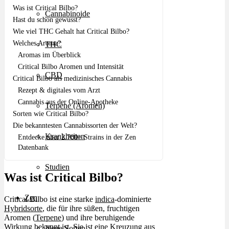
Was ist Critical Bilbo?
Cannabinoide
Hast du schon gewusst?
Wie viel THC Gehalt hat Critical Bilbo?
Welches Aroma?
THC
Aromas im Überblick
Critical Bilbo Aromen und Intensität
CBD
Critical Bilbo als medizinisches Cannabis
Rezept & digitales vom Arzt
Cannabis aus der Online-Apotheke
Terpene (Aromen)
Sorten wie Critical Bilbo?
Die bekanntesten Cannabissorten der Welt?
Krankheiten
Entdecke über 2.700+ Strains in der Zen
Datenbank
Studien
Was ist Critical Bilbo?
Zen
Critical Bilbo ist eine starke
indica
-dominierte
Hybridsorte
, die für ihre süßen, fruchtigen
Aromen (
Terpene
) und ihre beruhigende
Wirkung bekannt ist. Sie ist eine Kreuzung aus
Neue Sorten