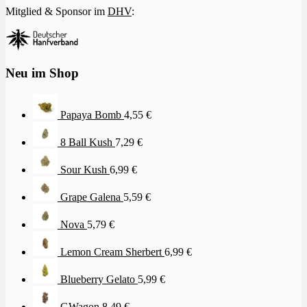
Mitglied & Sponsor im
DHV
:
Neu im Shop
Papaya Bomb
4,55
€
8 Ball Kush
7,29
€
Sour Kush
6,99
€
Grape Galena
5,59
€
Nova
5,79
€
Lemon Cream Sherbert
6,99
€
Blueberry Gelato
5,99
€
GWagon
8,49
€