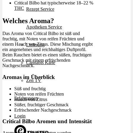
Critical Bilbo hat typischerweise 18–22 %
THC
Rezept Service
Welches Aroma?
Apotheken Service
Das Aroma von Critical Bilbo ist süß und
fruchtig, mit Noten von reifen Früchten und
einem Hauch von Zitrus. Diese Mischung ergibt
Lieferung
ein angenehmes und reichhaltiges Duftprofil.
Beim Rauchen bietet es einen süßen, fruchtigen
Geschmack mit einem erfrischenden
Cannabis Karte
Nachgeschmack.
Aromas im Überblick
Zen TV
Süß und fruchtig
Noten von reifen Früchten
Erfahrungen
Hauch von Zitrus
Süßer, fruchtiger Geschmack
Erfrischender Nachgeschmack
Login
Critical Bilbo Aromen und Intensität
Aromen von Cannabissorten werden