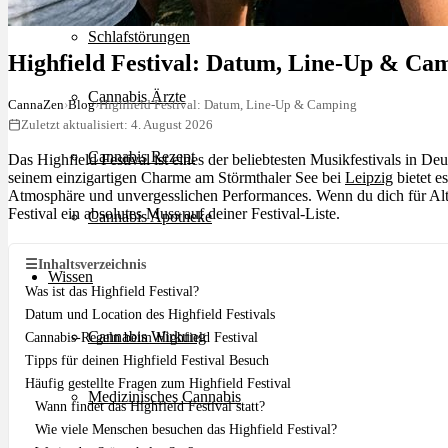
Schlafstörungen
Highfield Festival: Datum, Line-Up & Ca
Cannabis Ärzte
CannaZen
›
Blog
›
Highfield Festival: Datum, Line-Up & Camping
Zuletzt aktualisiert: 4. August 2026
Cannabis Rezept
Das Highfield Festival ist eines der beliebtesten Musikfestivals in De
seinem einzigartigen Charme am Störmthaler See bei
Leipzig
bietet e
Atmosphäre und unvergesslichen Performances. Wenn du dich für Alter
Festival ein absolutes Muss auf deiner Festival-Liste.
Cannabis Apotheke
☰
Inhaltsverzeichnis
Wissen
Was ist das Highfield Festival?
Datum und Location des Highfield Festivals
Cannabis Wirkung
Cannabis-Regeln beim Highfield Festival
Tipps für deinen Highfield Festival Besuch
Häufig gestellte Fragen zum Highfield Festival
Medizinisches Cannabis
Wann findet das Highfield Festival statt?
Wie viele Menschen besuchen das Highfield Festival?