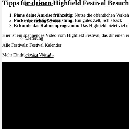
Tipps für deinen Highfield Festival Besuch
Rezept Service
Plane deine Anreise frühzeitig:
Nutze die öffentlichen Verkeh
Packe die richtige Ausrüstung:
Ein gutes Zelt, Schlafsack
Apotheken Service
Erkunde das Rahmenprogramm:
Das Highfield bietet viel 
Hier ist ein spannendes Video vom Highfield Festival, das dir einen er
Lieferung
Alle Festivals:
Festival Kalender
Mehr Eindrücke im Video!
Cannabis Karte
Zen TV
Erfahrungen
Login