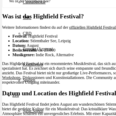
Wo ist der Störmthaler See?
Cannabinoide
Was ist das Highfield Festival?
THC
Weitere Informationen findest du auf der
offiziellen Highfield Festiva
CBD
Festival:
Highfield Festival
Location:
Störmthaler See, Leipzig
Datum:
August
Terpene (Aromen)
Besucherzahl:
ca. 25.000
Musikgenre:
Indie Rock, Alternative
Das Highfield Festival ist ein renommiertes Musikfestival, das sich a
Krankheiten
spezialisiert hat. Es zeichnet sich durch seine entspannte und freund
anzieht. Das Festival bietet nicht nur großartige Live-Performances,
Workshops
, Diskussionen und Kunstinstallationen. Die Community am
Studien
respektvollen Umgang miteinander.
Datum und Location des Highfield Festival
Zen
Das Highfield Festival findet jeden August am wunderschönen Störmtha
bietet die perfekte Kulisse für ein Musikfestival: Das kristallklare W
Neue Sorten
Atmosphäre schaffen ein unvergessliches Erlebnis. Mit einer Kapazitä