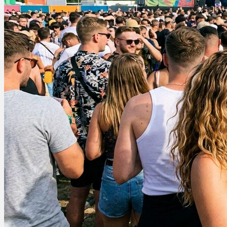
Ablauf
Therapien
Alle Krankheiten
Chronische Schmerzen
ADHS
Angststörungen
Chronische Migräne
Depressionen