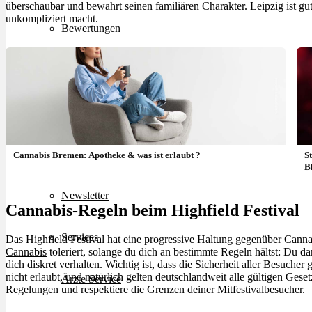
überschaubar und bewahrt seinen familiären Charakter. Leipzig ist gu
unkompliziert macht.
Bewertungen
Hersteller
News
App
Cannabis Bremen: Apotheke & was ist erlaubt ?
S
B
Newsletter
Cannabis-Regeln beim Highfield Festival
Services
Das Highfield Festival hat eine progressive Haltung gegenüber Cann
Cannabis
toleriert, solange du dich an bestimmte Regeln hältst: Du da
dich diskret verhalten. Wichtig ist, dass die Sicherheit aller Besucher
nicht erlaubt, und natürlich gelten deutschlandweit alle gültigen Ges
Ärzte Service
Regelungen und respektiere die Grenzen deiner Mitfestivalbesucher.