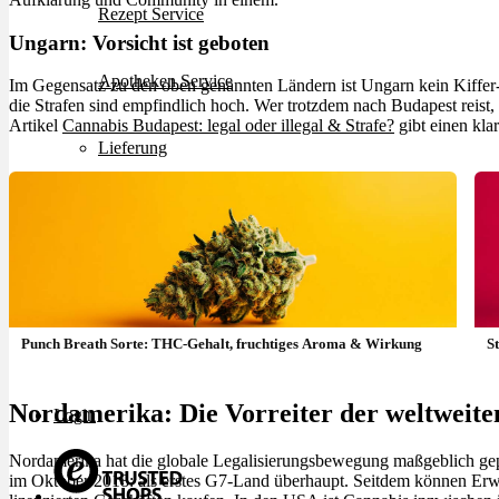
Rezept Service
Ungarn: Vorsicht ist geboten
Apotheken Service
Im Gegensatz zu den oben genannten Ländern ist Ungarn kein Kiffer-fr
die Strafen sind empfindlich hoch. Wer trotzdem nach Budapest reist, s
Artikel
Cannabis Budapest: legal oder illegal & Strafe?
gibt einen kla
Lieferung
Cannabis Karte
Zen TV
Punch Breath Sorte: THC-Gehalt, fruchtiges Aroma & Wirkung
S
Erfahrungen
Nordamerika: Die Vorreiter der weltweite
Login
Nordamerika hat die globale Legalisierungsbewegung maßgeblich gepr
im Oktober 2018: als erstes G7-Land überhaupt. Seitdem können Erwa