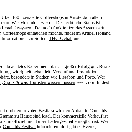
. Über 160 lizenzierte Coffeeshops in Amsterdam allein
on. Was viele nicht wissen: Der rechtliche Status ist
 Legalitätssystem. Dennoch funktioniert das System seit
en Coffeeshops eintauchen möchte, findet im Artikel
Holland
Informationen zu Sorten,
THC-Gehalt
und
eit beachtetes Experiment, das als großer Erfolg gilt. Besitz
rdnungswidrigkeit behandelt. Verkauf und Produktion
häre, besonders in Städten wie Lissabon und Porto. Wer
al, Spots & was Touristen wissen müssen
lesen: dort findest
iert und den privaten Besitz sowie den Anbau in Cannabis
 Gramm zu Hause sind legal. Der kommerzielle Verkauf ist
sum offiziell nicht über Ladengeschäfte möglich ist. Wer
er
Cannabis Festival
informieren: dort gibt es Events,