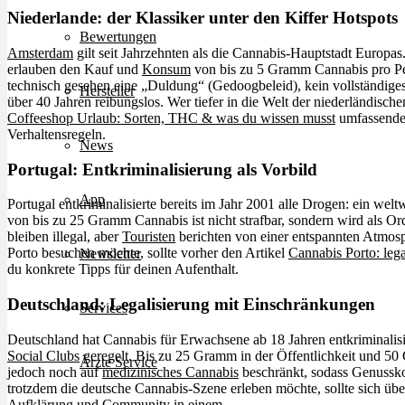
Niederlande: der Klassiker unter den Kiffer Hotspots
Bewertungen
Amsterdam
gilt seit Jahrzehnten als die Cannabis-Hauptstadt Europas
erlauben den Kauf und
Konsum
von bis zu 5 Gramm Cannabis pro Pers
technisch gesehen eine „Duldung“ (Gedoogbeleid), kein vollständiges
Hersteller
über 40 Jahren reibungslos. Wer tiefer in die Welt der niederländisch
Coffeeshop Urlaub: Sorten, THC & was du wissen musst
umfassende 
Verhaltensregeln.
News
Portugal: Entkriminalisierung als Vorbild
App
Portugal entkriminalisierte bereits im Jahr 2001 alle Drogen: ein weltw
von bis zu 25 Gramm Cannabis ist nicht strafbar, sondern wird als O
bleiben illegal, aber
Touristen
berichten von einer entspannten Atmosp
Porto besuchen möchte, sollte vorher den Artikel
Cannabis Porto: leg
Newsletter
du konkrete Tipps für deinen Aufenthalt.
Deutschland: Legalisierung mit Einschränkungen
Services
Deutschland hat Cannabis für Erwachsene ab 18 Jahren entkriminalis
Social Clubs
geregelt. Bis zu 25 Gramm in der Öffentlichkeit und 50
Ärzte Service
jedoch noch auf
medizinisches Cannabis
beschränkt, sodass Genusskon
trotzdem die deutsche Cannabis-Szene erleben möchte, sollte sich üb
Aufklärung und Community in einem.