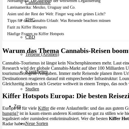
Nordamerika: Die Vorreiter der weltweiten Legalisierung
Cannabinoide
Lateinamerika: Mexiko, Uruguay und Co.
Asien und der Rest der Welt: Finger weg oder grünes Licht?
THC
Tipps für den Cannabis-Urlaub: Was Reisende beachten müssen
Fazit zu Kiffer Hotspots
Häufige Fragen zu Kiffer Hotspots
CBD
Warum das Thema Cannabis-Reisen boom
Terpene (Aromen)
Cannabis-Tourismus ist längst kein Nischenphänomen mehr. Laut ei
Research wird der globale Cannabis-Markt auf über 100 Milliarden US-
Krankheiten
tourismusbezogene Ausgaben. Immer mehr Reisende planen ihren Url
Destinationen reagieren darauf mit entsprechender Infrastruktur: Loung
Gleichzeitig ändern sich Gesetze weltweit in einem Tempo, das noc
Studien
Kiffer Hotspots Europa: Die besten Reisez
Zen
Europa ist für viele
Kiffer
die erste Anlaufstelle: und das aus gutem 
hungrig?
ist in kaum einem anderen Kontinent so gut zu stillen wie h
legalisiert oder zumindest entkriminalisiert. Wer die besten
Kiffer Ho
Neue Sorten
Radar haben.