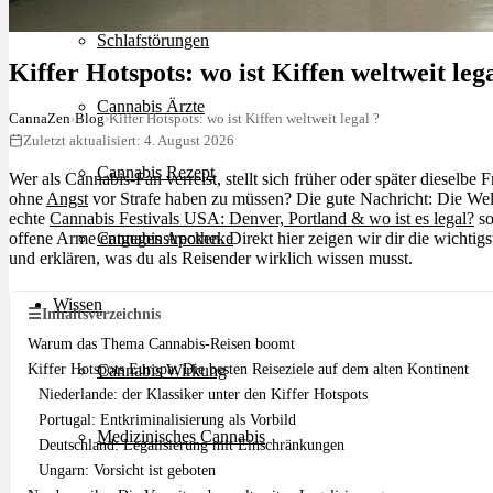
Schlafstörungen
Kiffer Hotspots: wo ist Kiffen weltweit lega
Cannabis Ärzte
CannaZen
›
Blog
›
Kiffer Hotspots: wo ist Kiffen weltweit legal ?
Zuletzt aktualisiert: 4. August 2026
Cannabis Rezept
Wer als Cannabis-Fan verreist, stellt sich früher oder später dieselbe
ohne
Angst
vor Strafe haben zu müssen? Die gute Nachricht: Die Welt 
echte
Cannabis Festivals USA: Denver, Portland & wo ist es legal?
so
offene Arme entgegenstrecken. Direkt hier zeigen wir dir die wichtig
Cannabis Apotheke
und erklären, was du als Reisender wirklich wissen musst.
Wissen
☰
Inhaltsverzeichnis
Warum das Thema Cannabis-Reisen boomt
Kiffer Hotspots Europa: Die besten Reiseziele auf dem alten Kontinent
Cannabis Wirkung
Niederlande: der Klassiker unter den Kiffer Hotspots
Portugal: Entkriminalisierung als Vorbild
Medizinisches Cannabis
Deutschland: Legalisierung mit Einschränkungen
Ungarn: Vorsicht ist geboten