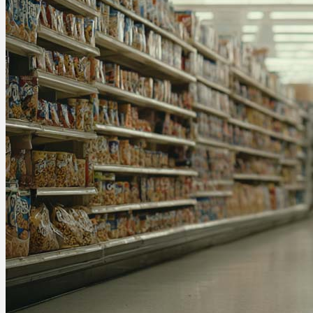
Ablauf
Therapien
Alle Krankheiten
Chronische Schmerzen
ADHS
Angststörungen
Chronische Migräne
Depressionen