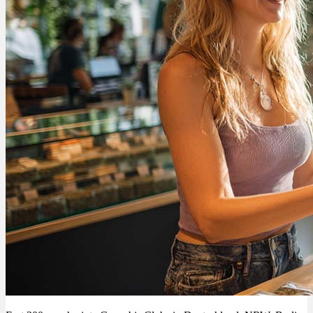
Schlafstörungen
Cannabis Ärzte
Cannabis Rezept
Cannabis Apotheke
Wissen
Cannabis Wirkung
Medizinisches Cannabis