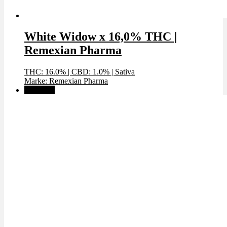
White Widow x 16,0% THC |
Remexian Pharma
THC: 16.0%
|
CBD: 1.0%
|
Sativa
Marke: Remexian Pharma
Angebot!