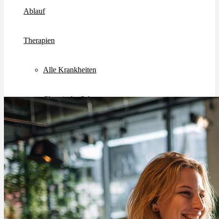
Ablauf
Therapien
Alle Krankheiten
Chronische Schmerzen
ADHS
Angststörungen
Chronische Migräne
Depressionen