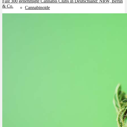
Fast 300 genehmigte Cannabis Clubs in Deutschland: NRW, Berlin
& Co.
Cannabinoide
THC
CBD
Terpene (Aromen)
Krankheiten
Studien
Zen
Neue Sorten