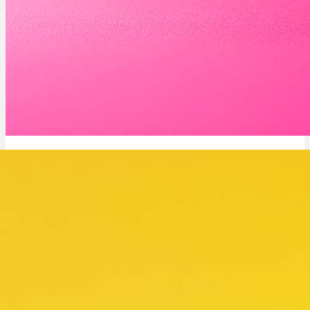
Project 4516 Sorte: 25%+ THC, Indica & wie stark ist sie?