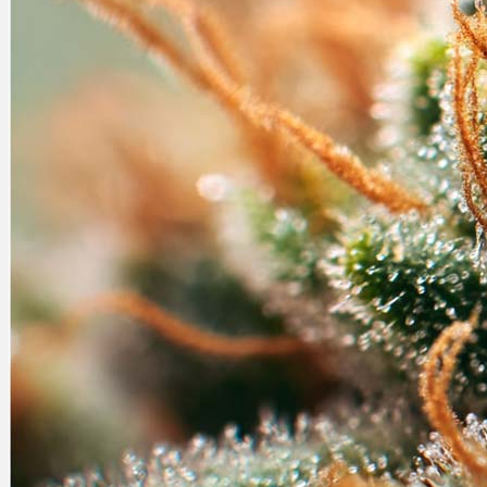
Rezept Service
Apotheken Service
Lieferung
Cannabis Karte
Zen TV
Erfahrungen
Login