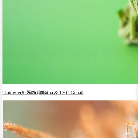
Bewertungen
Hersteller
News
App
Newsletter
Trainwreck: Sorte, Aroma & THC Gehalt
Services
Ärzte Service