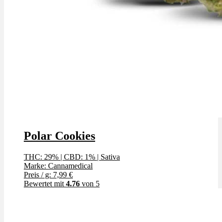
Polar Cookies
THC: 29%
|
CBD: 1%
|
Sativa
Marke: Cannamedical
Preis / g: 7,99 €
Bewertet mit
4.76
von 5