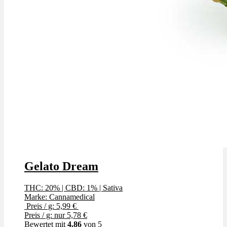
Gelato Dream
THC: 20%
|
CBD: 1%
|
Sativa
Marke: Cannamedical
Preis / g: 5,99 €
Preis / g: nur 5,78 €
Bewertet mit
4.86
von 5