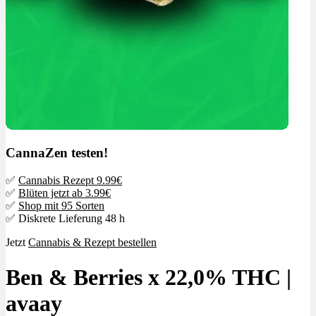
CannaZen testen!
✅
Cannabis Rezept 9.99€
✅
Blüten jetzt ab 3.99€
✅
Shop mit 95 Sorten
✅ Diskrete Lieferung 48 h
Jetzt
Cannabis & Rezept bestellen
Ben & Berries x 22,0% THC |
avaay