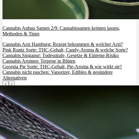
Cannabis Anbau Samen 2/9: Cannabissamen keimen lassen,
Methoden & Tipps
Cannabis Arzt Hamburg: Rezept bekommen & welcher Arzt?
Pink Runtz Sorte: THC-Gehalt, Candy-Aroma & welche Sorte?
Cannabis Singapur: Todesstrafe, Gesetze & Einreise-Risiko
Cannabis Aromen: Terpene in Blüten
Georgia Pie Sorte: THC-Gehalt, Pie-Aroma & wie wirkt sie?
Cannabis nicht rauchen: Vaporizer, Edibles & gesündere
Alternativen
‹
›