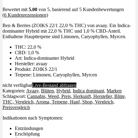
Bewertet mit
5.00
von 5, basierend auf
5
Kundenbewertungen
(
6
Kundenrezensionen)
Ben & Berries (ZOIKS 22/1 22,0 % THC) von avaay. Ein Indica-
dominanter Hybrid mit 22,0 % THC und 1,0 % CBD-Anteil.
Enthaltene Hauptterpene sind Limonen, Caryophyllen, Myrcen.
THC: 22,0 %
CBD: 1,0 %
Art: Indica-dominanter Hybrid
Hersteller: avaay
Produkt: ZOIKS 22/1
Terpene: Limonen, Caryophyllen, Myrcen
nicht verfügbar
Live-Bestand abfragen
Kategorien:
Avaay
,
Blüten
,
Hybrid
,
Indica dominant
,
Marken
Schlagwort:
Cannabis, Weed, Preis, Herkunft, Hersteller, Blüte,
THC, Vergleich, Aroma, Terpene, Hanf, Shop, Vergleich,
Preisvergleich
Indikationen nach Symptomen:
Entzündungen
Erschöpfung