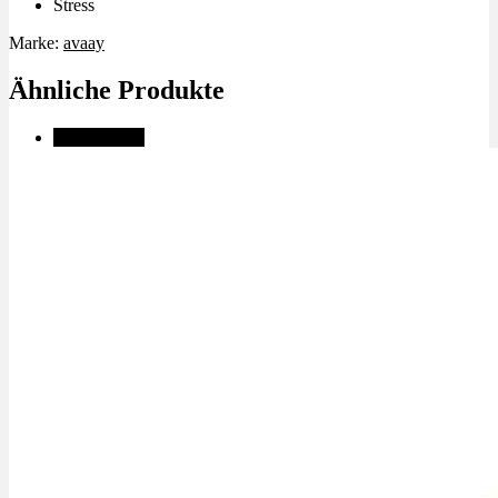
Stress
Marke:
avaay
Ähnliche Produkte
✨High THC