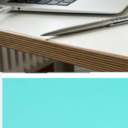
Cannabinoide
THC
CBD
Terpene (Aromen)
Cannabis Rezept Sachsen: Arzt finden & Kosten
Krankheiten
Studien
Zen
Neue Sorten