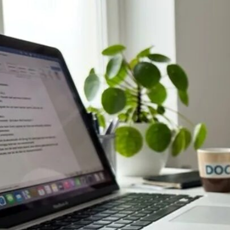
Schlafstörungen
Cannabis Ärzte
Cannabis Rezept
Cannabis Apotheke
Wissen
Cannabis Wirkung
Medizinisches Cannabis