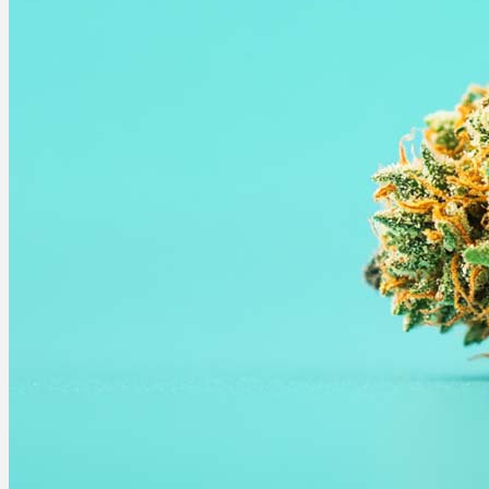
Bewertungen
Hersteller
News
App
Newsletter
Services
Ärzte Service