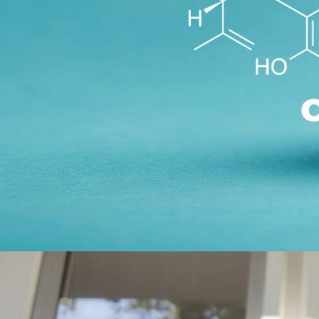
Menü
Menü
CBDA Cannabidiolsäure: Wirkung, Rohform & Potenzial