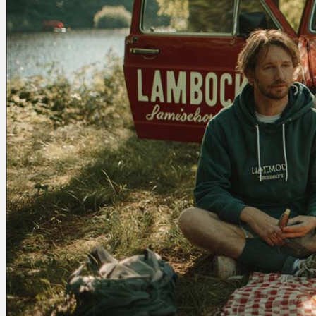
Ablauf
Therapien
Alle Krankheiten
Chronische Schmerzen
ADHS
Angststörungen
Chronische Migräne
Depressionen