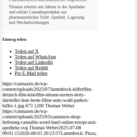
Thomas arbeitet seit Jahren in der Apotheke
und erklärt Cannabisprodukte aus
pharmazeutischer Sicht: Qualität, Lagerung
und Wechselwirkungen.
Eintrag teilen
Teilen auf X
Teilen auf WhatsApp
Teilen auf LinkedIn
Teilen auf Reddit
Per E-Mail teilen
https://cannazen.de/wp-
content/uploads/2025/07/lammbock-kifferfilm-
deutsch-film-kinofilm-stream-szenen-story-
darsteller-liste-beste-filme-auto-wald-parken-
kiffer-1.jpg
673
1200
Thomas Weber
https://cannazen.de/wp-
content/uploads/2025/03/cannazen-shop-
lieferung-cannabis-weed-hanf-online-rezept-arzt-
apotheke.svg
Thomas Weber
2025-07-08
09:01:15
2026-08-03 20:23:57
Lammbock: Pizza,