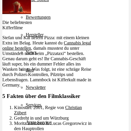
Bewertungen
Die beliebtesten
Kifferfilme
Hersteller
Stefan und Kai liefern Pizza: mit einem kleinen
Extra im Belag. Heute kannst du
Cannabis legal
online bestellen
, damals musstest du unter
News
Umständen noch beim „Pizzataxi“ bestellen.
Genau darum geht es! Ihr Cannabis-Geschäft
läuft super, bis ein dummer Fehler alles ins
Wanken bringt. Was folgt, ist eine schräge Reise
App
durch Polizei-Kontrollen, Pilztrips und
Lebensfragen. Lammbock ist Kifferkult made in
Germany.
Newsletter
5 Fakten über den Filmklassiker
Services
Kinostart: 2001, Regie von
Christian
Zübert
Gedreht in und um Würzburg
Ärzte Service
Moritz Bleibtreu & Lucas Gregorowicz in
den Hauptrollen