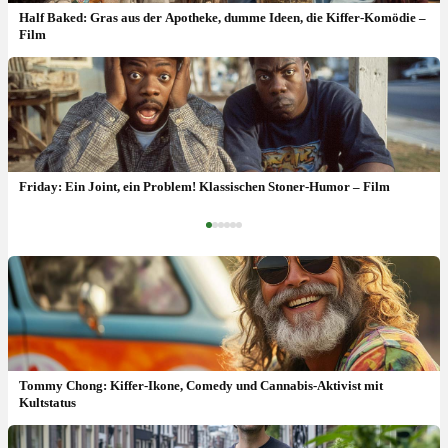
Half Baked: Gras aus der Apotheke, dumme Ideen, die Kiffer-Komödie –
Film
Jay & Silent Bob Strike Back: „Clerks“ Kiffer aus New Jersey –
Film
Friday: Ein Joint, ein Problem! Klassischen Stoner-Humor – Film
‹
›
Tommy Chong: Kiffer-Ikone, Comedy und Cannabis-Aktivist mit
Kultstatus