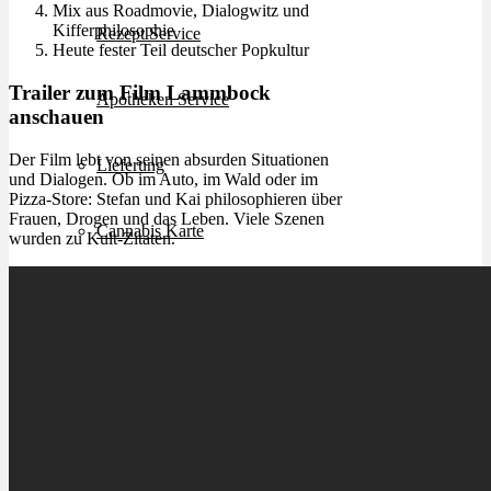
Mix aus Roadmovie, Dialogwitz und
Kifferphilosophie
Rezept Service
Heute fester Teil deutscher Popkultur
Trailer zum Film Lammbock
Apotheken Service
anschauen
Der Film lebt von seinen absurden Situationen
Lieferung
und Dialogen. Ob im Auto, im Wald oder im
Pizza-Store: Stefan und Kai philosophieren über
Frauen, Drogen und das Leben. Viele Szenen
Cannabis Karte
wurden zu Kult-Zitaten.
Zen TV
Erfahrungen
Login