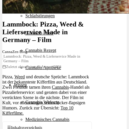
Schlafstörungen
Lammbock: Pizza, Weed &
Lieferservice Made in
Cannabis Ärzte
Germany – Film
Cannabis Rezept
CannaZen
›
Blog
Lammbock: Pizza, Weed & Lieferservice Made in
›
Germany – Film
Zuletzt aktualisiert: 3. August 2026
Cannabis Apotheke
Pizza,
Weed
und deutsche Sprüche: Lammbock
ist der bekannteste Kifferfilm aus Deutschland.
Wissen
Zwei Freunde tarnen ihren
Cannabis
-Handel als
Pizzalieferservice: und geraten dabei von einer
verrückten Szene in die nächste. Der Film ist
Cannabis Wirkung
Kult, vor allem wegen seines locker-flapsigen
Humors. Zurück zur Übersicht:
Top 10
Kifferfilme.
Medizinisches Cannabis
☰
Inhaltsverzeichnis