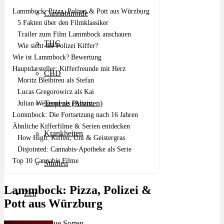
Lammbock: Pizza, Polizei & Pott aus Würzburg
Cannabinoide
5 Fakten über den Filmklassiker
Trailer zum Film Lammbock anschauen
THC
Wie sieht die Polizei Kiffer?
Wie ist Lammbock? Bewertung
Hauptdarsteller: Kifferfreunde mit Herz
CBD
Moritz Bleibtreu als Stefan
Lucas Gregorowicz als Kai
Terpene (Aromen)
Julian Weigend als Polizist
Lommbock: Die Fortsetzung nach 16 Jahren
Ähnliche Kifferfilme & Serien entdecken
Krankheiten
How High: Kiffen, Uni & Geistergras
Disjointed: Cannabis-Apotheke als Serie
Top 10 Cannabis Filme
Studien
Lammbock: Pizza, Polizei &
Zen
Pott aus Würzburg
Neue Sorten