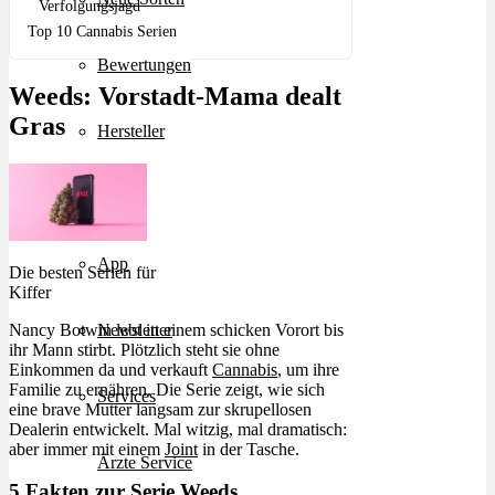
Verfolgungsjagd
Top 10 Cannabis Serien
Bewertungen
Weeds: Vorstadt-Mama dealt
Gras
Hersteller
News
App
Die besten Serien für
Kiffer
Nancy Botwin lebt in einem schicken Vorort bis
Newsletter
ihr Mann stirbt. Plötzlich steht sie ohne
Einkommen da und verkauft
Cannabis
, um ihre
Familie zu ernähren. Die Serie zeigt, wie sich
Services
eine brave Mutter langsam zur skrupellosen
Dealerin entwickelt. Mal witzig, mal dramatisch:
aber immer mit einem
Joint
in der Tasche.
Ärzte Service
5 Fakten zur Serie Weeds