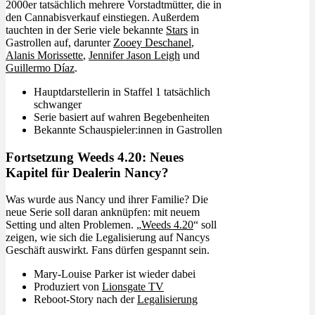
2000er tatsächlich mehrere Vorstadtmütter, die in
den Cannabisverkauf einstiegen. Außerdem
tauchten in der Serie viele bekannte
Stars
in
Gastrollen auf, darunter
Zooey Deschanel
,
Alanis Morissette
,
Jennifer Jason Leigh
und
Guillermo Díaz
.
Hauptdarstellerin in Staffel 1 tatsächlich
schwanger
Serie basiert auf wahren Begebenheiten
Bekannte Schauspieler:innen in Gastrollen
Fortsetzung Weeds 4.20: Neues
Kapitel für Dealerin Nancy?
Was wurde aus Nancy und ihrer Familie? Die
neue Serie soll daran anknüpfen: mit neuem
Setting und alten Problemen. „
Weeds 4.20
“ soll
zeigen, wie sich die Legalisierung auf Nancys
Geschäft auswirkt. Fans dürfen gespannt sein.
Mary-Louise Parker ist wieder dabei
Produziert von
Lionsgate TV
Reboot-Story nach der
Legalisierung