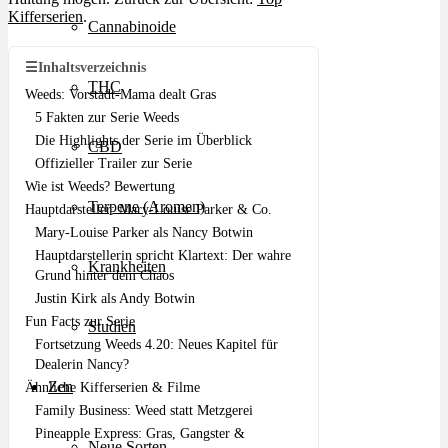
Kifferserien
.
Cannabinoide
☰
Inhaltsverzeichnis
THC
Weeds: Vorstadt-Mama dealt Gras
5 Fakten zur Serie Weeds
Die Highlights der Serie im Überblick
CBD
Offizieller Trailer zur Serie
Wie ist Weeds? Bewertung
Terpene (Aromen)
Hauptdarsteller: Mary-Louise Parker & Co.
Mary-Louise Parker als Nancy Botwin
Hauptdarstellerin spricht Klartext: Der wahre
Krankheiten
Grund hinter dem Chaos
Justin Kirk als Andy Botwin
Fun Facts zur Serie
Studien
Fortsetzung Weeds 4.20: Neues Kapitel für
Dealerin Nancy?
Zen
Ähnliche Kifferserien & Filme
Family Business: Weed statt Metzgerei
Pineapple Express: Gras, Gangster &
Neue Sorten