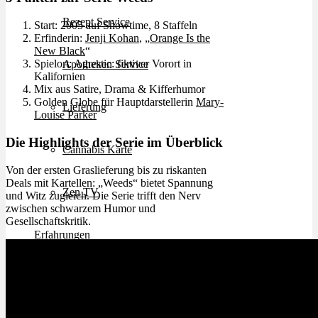
Rezept Service
Start: 2005 auf Showtime, 8 Staffeln
Erfinderin:
Jenji Kohan
, „
Orange Is the
New Black
“
Spielort: Agrestic: fiktiver Vorort in
Apotheken Service
Kalifornien
Mix aus Satire, Drama & Kifferhumor
Golden Globe für Hauptdarstellerin
Mary-
Lieferung
Louise Parker
Die Highlights der Serie im Überblick
Cannabis Karte
Von der ersten Graslieferung bis zu riskanten
Deals mit Kartellen: „Weeds“ bietet Spannung
Zen TV
und Witz zugleich. Die Serie trifft den Nerv
zwischen schwarzem Humor und
Gesellschaftskritik.
Erfahrungen
Login