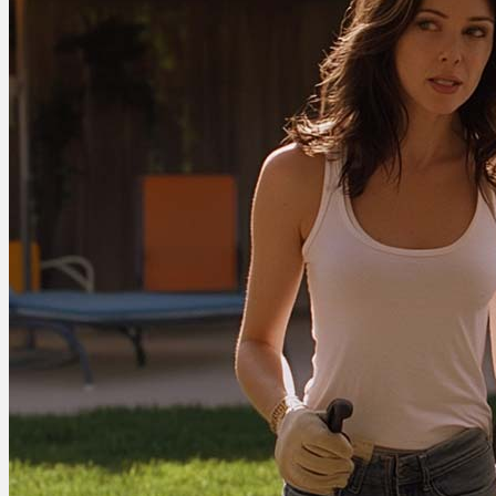
Ablauf
Therapien
Alle Krankheiten
Chronische Schmerzen
ADHS
Angststörungen
Chronische Migräne
Depressionen