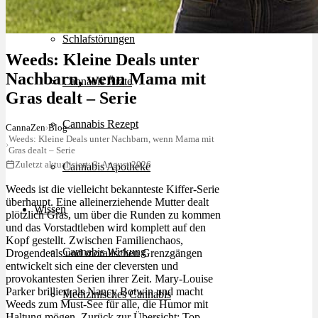
Schlafstörungen
Weeds: Kleine Deals unter
Nachbarn, wenn Mama mit
Cannabis Ärzte
Gras dealt – Serie
Cannabis Rezept
CannaZen
›
Blog
Weeds: Kleine Deals unter Nachbarn, wenn Mama mit
›
Gras dealt – Serie
Zuletzt aktualisiert: 3. August 2026
Cannabis Apotheke
Weeds ist die vielleicht bekannteste Kiffer-Serie
überhaupt. Eine alleinerziehende Mutter dealt
Wissen
plötzlich Gras, um über die Runden zu kommen
und das Vorstadtleben wird komplett auf den
Kopf gestellt. Zwischen Familienchaos,
Cannabis Wirkung
Drogendeals und moralischen Grenzgängen
entwickelt sich eine der cleversten und
provokantesten Serien ihrer Zeit. Mary-Louise
Parker brilliert als Nancy Botwin und macht
Medizinisches Cannabis
Weeds zum Must-See für alle, die Humor mit
Haltung mögen. Zurück zur Übersicht:
Top