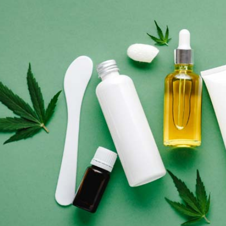
Bewertungen
Hersteller
News
App
Newsletter
Services
Ärzte Service