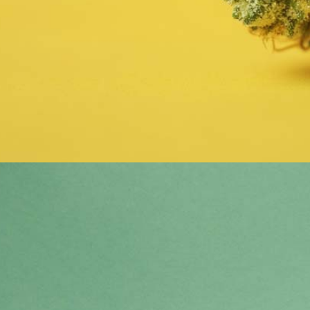
Cannabinoide
THC
CBD
Terpene (Aromen)
Krankheiten
Dank Wafers: Sorte, Wirkung, Aroma & THC Anteil
Studien
Zen
Neue Sorten