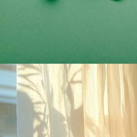
Rezept Service
Apotheken Service
Lieferung
Cannabis Karte
Cannabis Apotheke: Blüten, Extrakte & Online Apotheken
Zen TV
Erfahrungen
Login