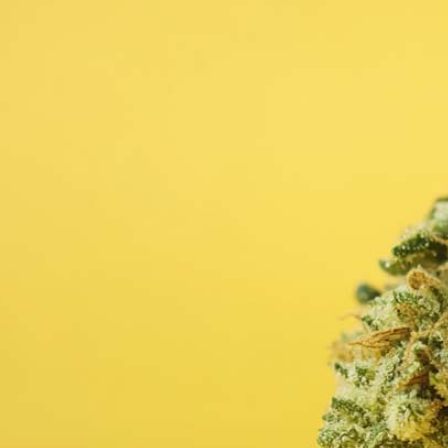
Schlafstörungen
Cannabis Ärzte
Cannabis Rezept
Cannabis Apotheke
Wissen
Cannabis Wirkung
Medizinisches Cannabis