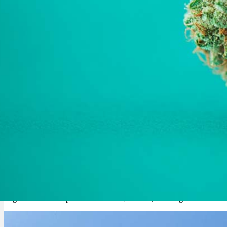
Menü
Menü
Afghani Sorten: Top 12 Strains: Liste, Namen, Wirkung & Herkunft