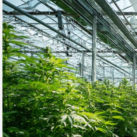
Schlafstörungen
Cannabis Ärzte
Cannabis Rezept
Cannabis Apotheke
Wissen
Cannabis Wirkung
Medizinisches Cannabis