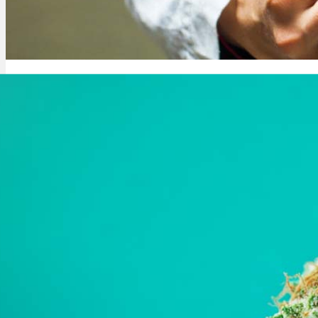
Rezept Service
Apotheken Service
Cannabis kaufen ohne Rezept: Geht das online?
Lieferung
Cannabis Karte
Zen TV
Erfahrungen
Login