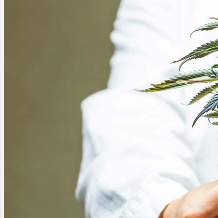
Bewertungen
Hersteller
News
App
Newsletter
Services
Ärzte Service