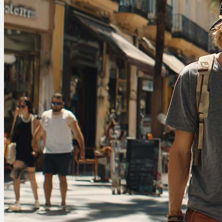
Bewertungen
Hersteller
News
App
Newsletter
Services
Ärzte Service