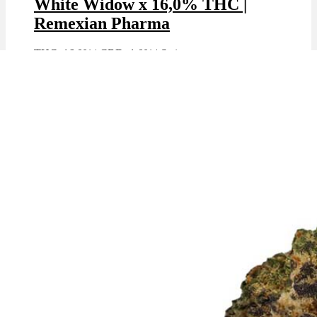
White Widow x 16,0% THC |
Remexian Pharma
THC: 16.0%
|
CBD: 1.0%
|
Sativa
Marke: Remexian Pharma
🔥Beliebt