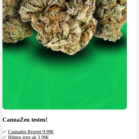
CannaZen testen!
✅
Cannabis Rezept 9.99€
✅
Blüten jetzt ab 3.99€