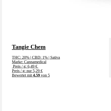
Tangie Chem
THC: 20%
|
CBD: 1%
|
Sativa
Marke: Cannamedical
Preis / g: 6,49 €
Preis / g: nur 5,29 €
Bewertet mit
4.59
von 5