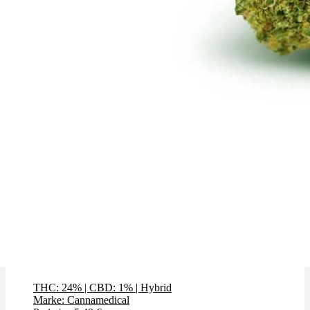
Creamy Kee's
THC: 24%
|
CBD: 1%
|
Hybrid
Marke: Cannamedical