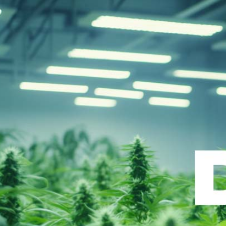
Schlafstörungen
Cannabis Ärzte
Cannabis Rezept
Cannabis Apotheke
Wissen
Cannabis Wirkung
Medizinisches Cannabis