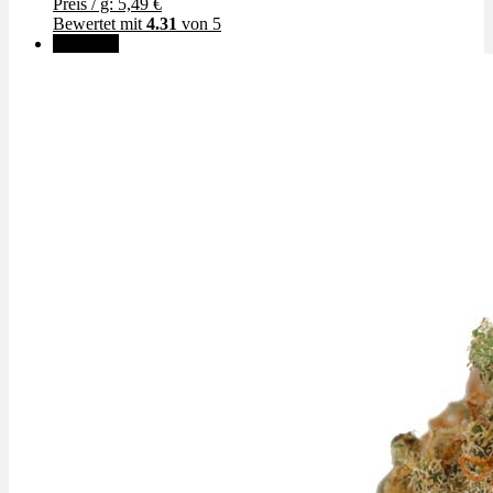
Preis / g: 5,49 €
Bewertet mit
4.31
von 5
Angebot!