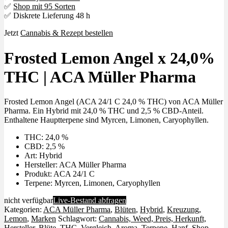
✅
Shop mit 95 Sorten
✅ Diskrete Lieferung 48 h
Jetzt
Cannabis & Rezept bestellen
Frosted Lemon Angel x 24,0%
THC | ACA Müller Pharma
Frosted Lemon Angel (ACA 24/1 C 24,0 % THC) von ACA Müller
Pharma. Ein Hybrid mit 24,0 % THC und 2,5 % CBD-Anteil.
Enthaltene Hauptterpene sind Myrcen, Limonen, Caryophyllen.
THC: 24,0 %
CBD: 2,5 %
Art: Hybrid
Hersteller: ACA Müller Pharma
Produkt: ACA 24/1 C
Terpene: Myrcen, Limonen, Caryophyllen
nicht verfügbar
Live-Bestand abfragen
Kategorien:
ACA Müller Pharma
,
Blüten
,
Hybrid
,
Kreuzung
,
Lemon
,
Marken
Schlagwort:
Cannabis, Weed, Preis, Herkunft,
Hersteller, Blüte, THC, Vergleich, Aroma, Terpene, Hanf, Shop,