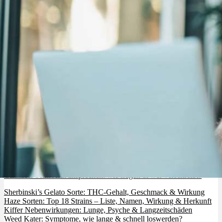
Cannabis beim Arzt ansprechen: wie fragen & wer verschreibt?
Sherbinski’s Gelato Sorte: THC-Gehalt, Geschmack & Wirkung
Haze Sorten: Top 18 Strains – Liste, Namen, Wirkung & Herkunft
Kiffer Nebenwirkungen: Lunge, Psyche & Langzeitschäden
Weed Kater: Symptome, wie lange & schnell loswerden?