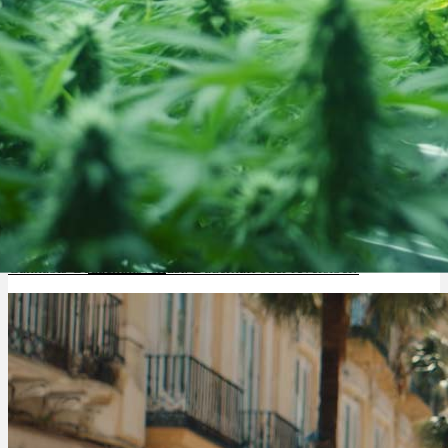
Cannabinoide
THC
CBD
Terpene (Aromen)
Krankheiten
Cannabis Gedächtnisverlust: Dauerhaft oder reversibel?
Studien
Zen
Neue Sorten