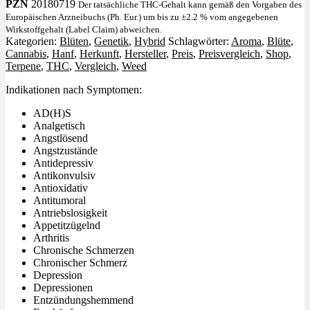
PZN
20180719
Der tatsächliche THC-Gehalt kann gemäß den Vorgaben des
Europäischen Arzneibuchs (Ph. Eur.) um bis zu ±2.2 % vom angegebenen
Wirkstoffgehalt (Label Claim) abweichen.
Kategorien:
Blüten
,
Genetik
,
Hybrid
Schlagwörter:
Aroma
,
Blüte
,
Cannabis
,
Hanf
,
Herkunft
,
Hersteller
,
Preis
,
Preisvergleich
,
Shop
,
Terpene
,
THC
,
Vergleich
,
Weed
Indikationen nach Symptomen:
AD(H)S
Analgetisch
Angstlösend
Angstzustände
Antidepressiv
Antikonvulsiv
Antioxidativ
Antitumoral
Antriebslosigkeit
Appetitzügelnd
Arthritis
Chronische Schmerzen
Chronischer Schmerz
Depression
Depressionen
Entzündungshemmend