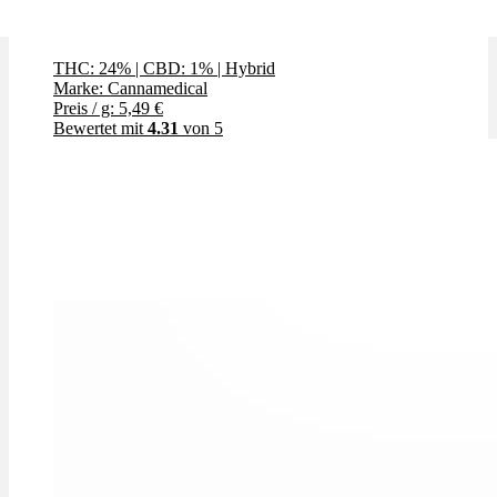
Creamy Kee's
THC: 24%
|
CBD: 1%
|
Hybrid
Marke: Cannamedical
Preis / g: 5,49 €
Bewertet mit
4.31
von 5