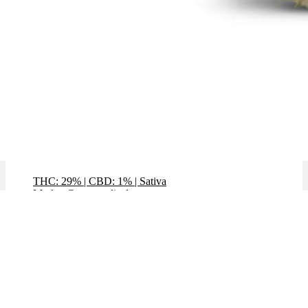
Polar Cookies
THC: 29%
|
CBD: 1%
|
Sativa
Marke: Cannamedical
Preis / g: 7,99 €
Bewertet mit
4.76
von 5