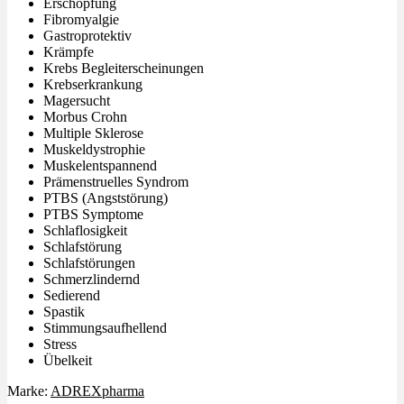
Erschöpfung
Fibromyalgie
Gastroprotektiv
Krämpfe
Krebs Begleiterscheinungen
Krebserkrankung
Magersucht
Morbus Crohn
Multiple Sklerose
Muskeldystrophie
Muskelentspannend
Prämenstruelles Syndrom
PTBS (Angststörung)
PTBS Symptome
Schlaflosigkeit
Schlafstörung
Schlafstörungen
Schmerzlindernd
Sedierend
Spastik
Stimmungsaufhellend
Stress
Übelkeit
Marke:
ADREXpharma