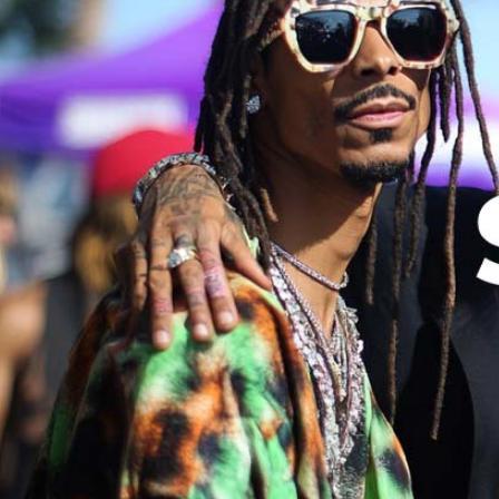
Rezept Service
Apotheken Service
Lieferung
Cannabis Karte
Zen TV
Erfahrungen
Login