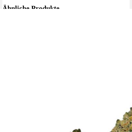
Ähnliche Produkte
✨High THC