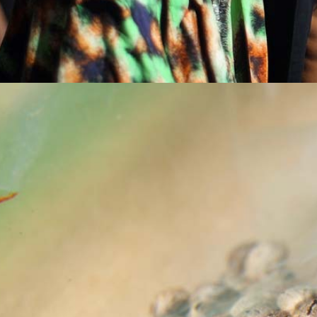
Menü
Menü
Snoop Dogg: Der moderne Weed-Pate + ‚Leafs‘ by Snoop