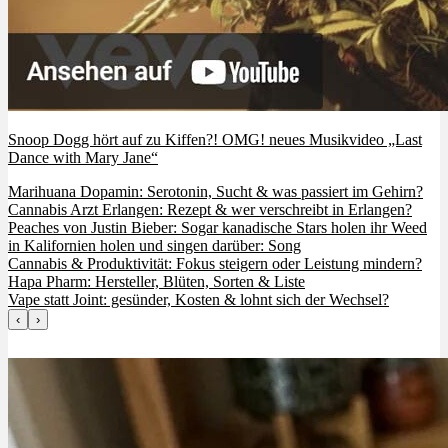
Snoop Dogg hört auf zu Kiffen?! OMG! neues Musikvideo „Last
Dance with Mary Jane“
Marihuana Dopamin: Serotonin, Sucht & was passiert im Gehirn?
Cannabis Arzt Erlangen: Rezept & wer verschreibt in Erlangen?
Peaches von Justin Bieber: Sogar kanadische Stars holen ihr Weed
in Kalifornien holen und singen darüber: Song
Cannabis & Produktivität: Fokus steigern oder Leistung mindern?
Hapa Pharm: Hersteller, Blüten, Sorten & Liste
Vape statt Joint: gesünder, Kosten & lohnt sich der Wechsel?
‹
›