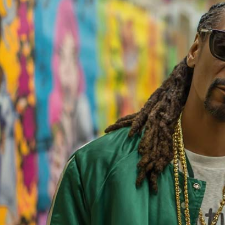
Bewertungen
Hersteller
News
App
Newsletter
Services
Ärzte Service