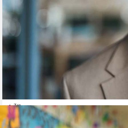
Cannabinoide
THC
CBD
Terpene (Aromen)
Krankheiten
Studien
Zen
Cannabis Affiliate: Das beste Partner Programm – Jetzt kostenlos an
Neue Sorten