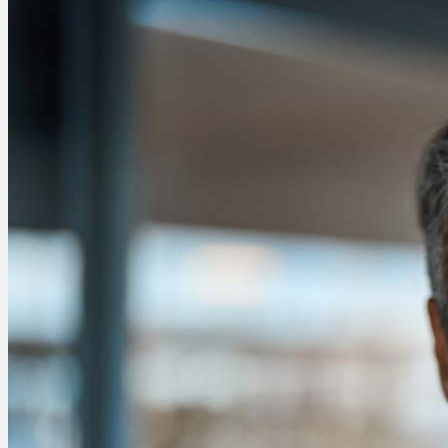
Schlafstörungen
Cannabis Ärzte
Cannabis Rezept
Cannabis Apotheke
Wissen
Cannabis Wirkung
Medizinisches Cannabis