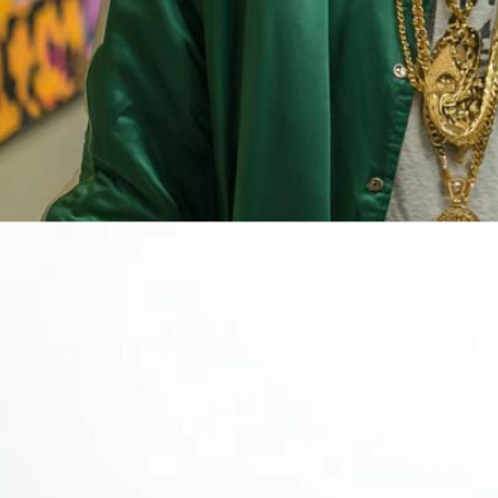
Rezept Service
Apotheken Service
Lieferung
Cannabis Karte
Mac & Devin Go to High School: Kiffen als Lebenslektion – Film
Zen TV
Erfahrungen
Login