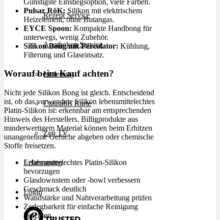
Günstigste Einstiegsoption, viele Farben.
Pulsar RöK:
Silikon mit elektrischem
Rezept Service
Heizelement, ohne Butangas.
EYCE Spoon:
Kompakte Handbong für
unterwegs, wenig Zubehör.
Apotheken Service
Silikon Bong mit Percolator:
Kühlung,
Filterung und Glaseinsatz.
Worauf beim Kauf achten?
Lieferung
Nicht jede Silikon Bong ist gleich. Entscheidend
ist, ob das verwendete Silikon lebensmittelechtes
Cannabis Karte
Platin-Silikon ist: erkennbar am entsprechenden
Hinweis des Herstellers. Billigprodukte aus
minderwertigem Material können beim Erhitzen
Zen TV
unangenehme Gerüche abgeben oder chemische
Stoffe freisetzen.
Lebensmittelechtes Platin-Silikon
Erfahrungen
bevorzugen
Glasdownstem oder -bowl verbessern
Geschmack deutlich
Login
Wandstärke und Nahtverarbeitung prüfen
Zerlegbarkeit für einfache Reinigung
beachten