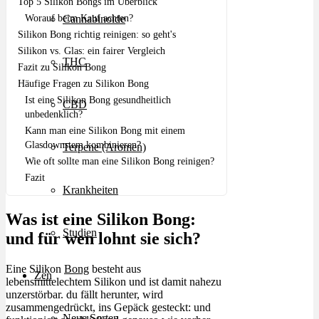
Top 5 Silikon Bongs im Überblick
Worauf beim Kauf achten?
Cannabinoide
Silikon Bong richtig reinigen: so geht's
Silikon vs. Glas: ein fairer Vergleich
THC
Fazit zu Silikon Bong
Häufige Fragen zu Silikon Bong
Ist eine Silikon Bong gesundheitlich
CBD
unbedenklich?
Kann man eine Silikon Bong mit einem
Glasdownstem kombinieren?
Terpene (Aromen)
Wie oft sollte man eine Silikon Bong reinigen?
Fazit
Krankheiten
Was ist eine Silikon Bong:
Studien
und für wen lohnt sie sich?
Eine Silikon
Bong
besteht aus
Zen
lebensmittelechtem Silikon und ist damit nahezu
unzerstörbar. du fällt herunter, wird
zusammengedrückt, ins Gepäck gesteckt: und
Neue Sorten