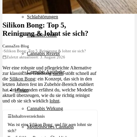
Schlafstörungen
Silikon Bong: Top 5,
Reinigung & lohnt sie sich?
Cannabis Ärzte
CannaZen
›
Blog
›
Silikon Bong: Top 5, Reinigung & lohnt sie sich?
Cannabis Rezept
Zuletzt aktualisiert: 3. August 2026
Wer eine robuste und pflegeleichte Alternative
Cannabis Apotheke
zur klassischen Glasbong
sucht
, stößt schnell auf
die
Silikon Bong
: ein Konzept, das sich in den
letzten Jahren fest im Zubehör-Bereich etabliert
hat. Im Folgenden erfährst du, welche Modelle
Wissen
aktuell überzeugen, wie du sie richtig reinigst
und ob sie sich wirklich
lohnt
.
Cannabis Wirkung
☰
Inhaltsverzeichnis
Was ist eine Silikon Bong: und für wen lohnt sie
Medizinisches Cannabis
sich?