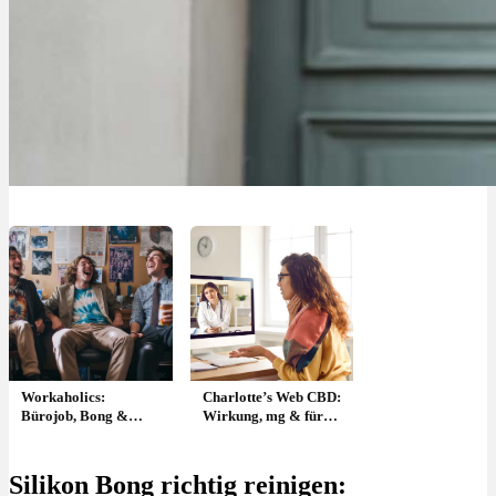
Workaholics:
Charlotte’s Web CBD:
Bürojob, Bong &
Wirkung, mg & für
Joint am Schreibtisch
wen geeignet?
– Serie
Silikon Bong richtig reinigen: