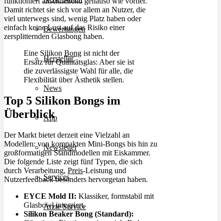
funktioniert anschließend genauso wie vorher.
Damit richtet sie sich vor allem an Nutzer, die
viel unterwegs sind, wenig Platz haben oder
einfach keine Lust auf das Risiko einer
Bewertungen
zersplitternden Glasbong haben.
Eine Silikon
Bong
ist nicht der
Hersteller
Ersatz für Qualitätsglas: Aber sie ist
die zuverlässigste Wahl für alle, die
Flexibilität über Ästhetik stellen.
News
Top 5 Silikon Bongs im
Überblick
App
Der Markt bietet derzeit eine Vielzahl an
Modellen: von kompakten Mini-Bongs bis hin zu
Newsletter
großformatigen Standmodellen mit Eiskammer.
Die folgende Liste zeigt fünf Typen, die sich
durch Verarbeitung,
Preis
-Leistung und
Services
Nutzerfeedback besonders hervorgetan haben.
EYCE Mold II:
Klassiker, formstabil mit
Glasbowl integriert.
Ärzte Service
Silikon Beaker Bong (Standard):