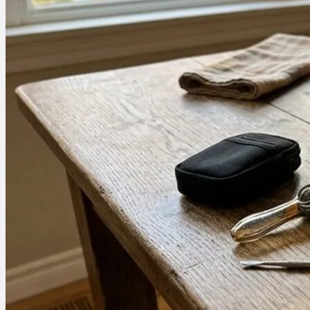
Ablauf
Therapien
Alle Krankheiten
Chronische Schmerzen
ADHS
Angststörungen
Chronische Migräne
Depressionen