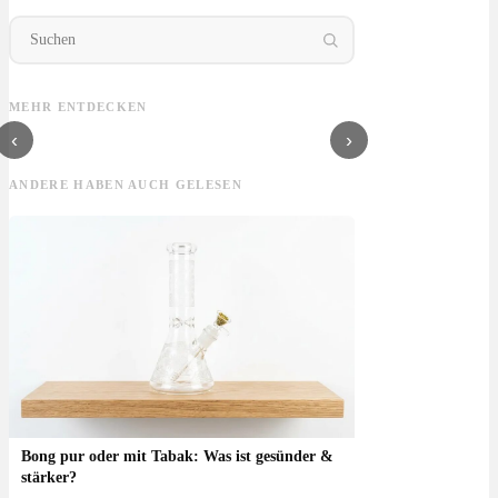
Dutch Passion: Beste
Feuchtigkeitspads
Bong mit Perkolator:
Bon
Sorten, Ertrag &
für Weed: 58% oder
Kühler, glatter &
Was 
neue Sorten
62% & welche sind
besser rauchen?
wie 
MEHR ENTDECKEN
gut?
‹
›
ANDERE HABEN AUCH GELESEN
Bong pur oder mit Tabak: Was ist gesünder &
stärker?