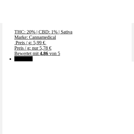
Gelato Dream
THC: 20%
|
CBD: 1%
|
Sativa
Marke: Cannamedical
Preis / g: 5,99 €
Preis / g: nur 5,78 €
Bewertet mit
4.86
von 5
🔥Beliebt