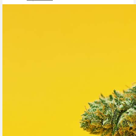
Schlafstörungen
Cannabis Ärzte
Cannabis Rezept
Cannabis Apotheke
Wissen
Cannabis Wirkung
Medizinisches Cannabis