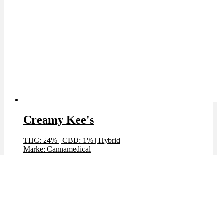
Creamy Kee's
THC: 24%
|
CBD: 1%
|
Hybrid
Marke: Cannamedical
Preis / g: 5,49 €
Bewertet mit
4.31
von 5
Angebot!