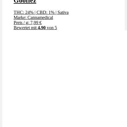
Goofiez
THC: 24%
|
CBD: 1%
|
Sativa
Marke: Cannamedical
Preis / g: 7,99 €
Bewertet mit
4.90
von 5