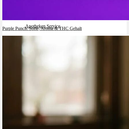
Rezept Service
Apotheken Service
Purple Punch: Sorte, Aroma & THC Gehalt
Lieferung
Cannabis Karte
Zen TV
Erfahrungen
Login