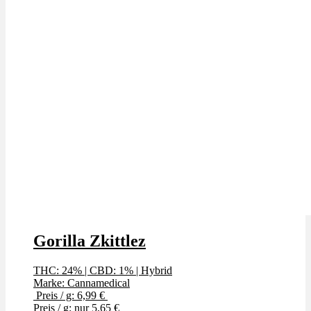
Gorilla Zkittlez
THC: 24%
|
CBD: 1%
|
Hybrid
Marke: Cannamedical
Preis / g: 6,99 €
Preis / g: nur 5,65 €