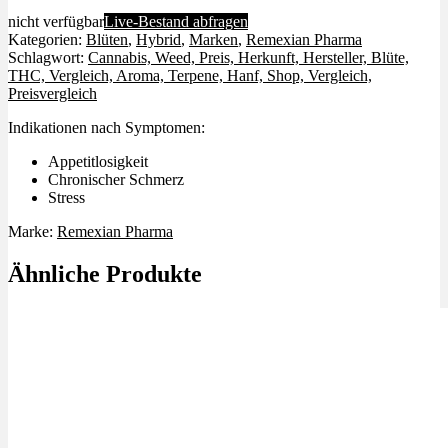
nicht verfügbar
Live-Bestand abfragen
Kategorien:
Blüten
,
Hybrid
,
Marken
,
Remexian Pharma
Schlagwort:
Cannabis, Weed, Preis, Herkunft, Hersteller, Blüte,
THC, Vergleich, Aroma, Terpene, Hanf, Shop, Vergleich,
Preisvergleich
Indikationen nach Symptomen:
Appetitlosigkeit
Chronischer Schmerz
Stress
Marke:
Remexian Pharma
Ähnliche Produkte