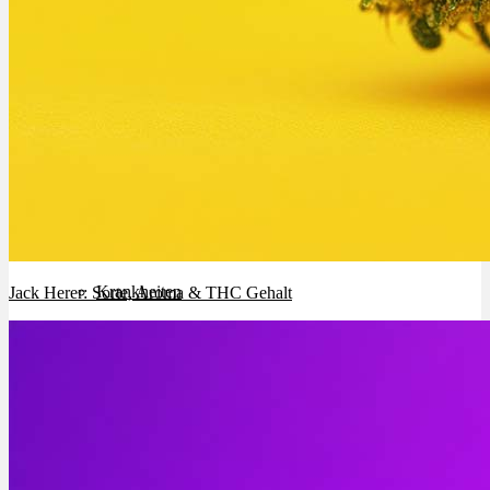
Cannabinoide
THC
CBD
Terpene (Aromen)
Krankheiten
Jack Herer: Sorte, Aroma & THC Gehalt
Studien
Zen
Neue Sorten