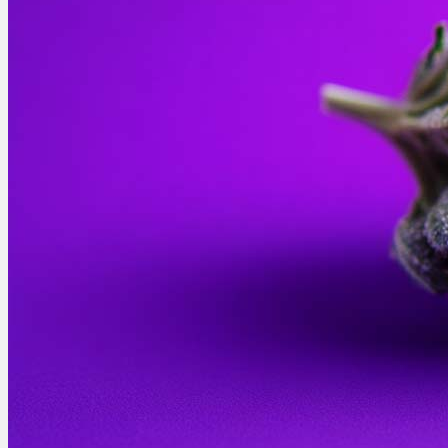
Bewertungen
Hersteller
News
App
Newsletter
Services
Ärzte Service