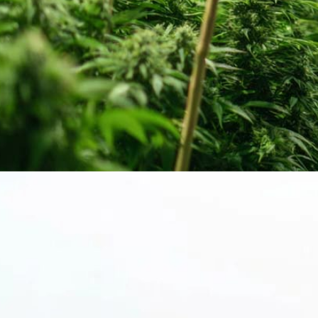
Cannabinoide
THC
CBD
Terpene (Aromen)
Krankheiten
Cantourage: Hersteller, Blüten, Sorten & Liste
Studien
Zen
Neue Sorten