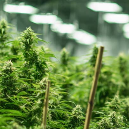
Schlafstörungen
Cannabis Ärzte
Cannabis Rezept
Cannabis Apotheke
Wissen
Cannabis Wirkung
Medizinisches Cannabis