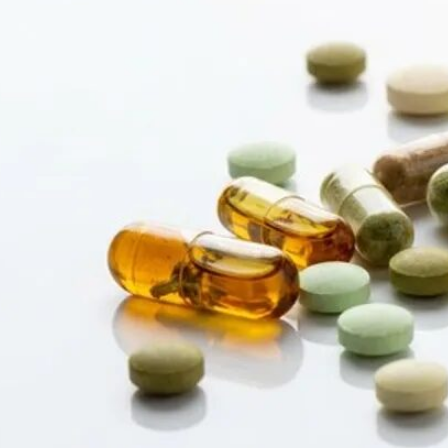
Bewertungen
Hersteller
News
App
Newsletter
Services
Ärzte Service