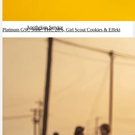
Rezept Service
Apotheken Service
Platinum GSC Sorte: THC 28%, Girl Scout Cookies & Effekt
Lieferung
Cannabis Karte
Zen TV
Erfahrungen
Login