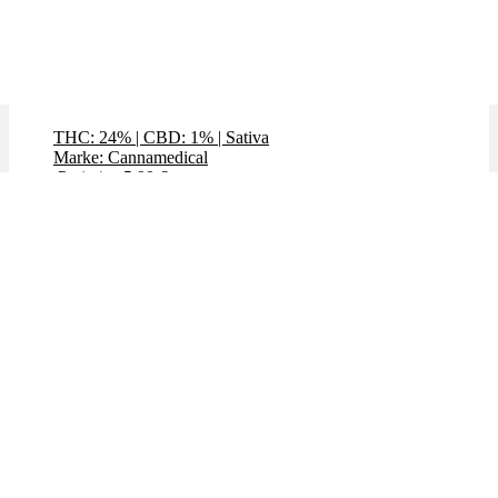
VenomZ Eve
THC: 24%
|
CBD: 1%
|
Sativa
Marke: Cannamedical
Preis / g: 5,99 €
Preis / g: nur 5,29 €
Bewertet mit
4.88
von 5