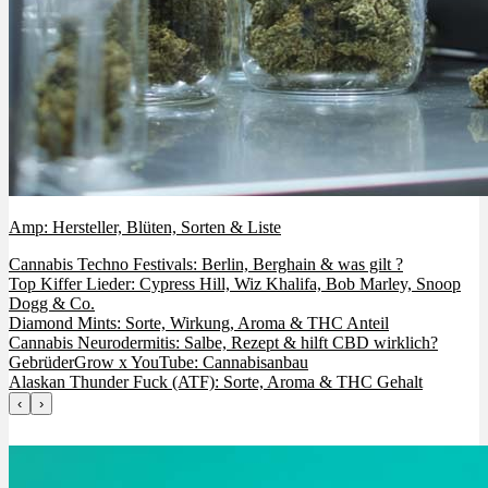
Amp: Hersteller, Blüten, Sorten & Liste
Cannabis Techno Festivals: Berlin, Berghain & was gilt ?
Top Kiffer Lieder: Cypress Hill, Wiz Khalifa, Bob Marley, Snoop
Dogg & Co.
Diamond Mints: Sorte, Wirkung, Aroma & THC Anteil
Cannabis Neurodermitis: Salbe, Rezept & hilft CBD wirklich?
GebrüderGrow x YouTube: Cannabisanbau
Alaskan Thunder Fuck (ATF): Sorte, Aroma & THC Gehalt
‹
›