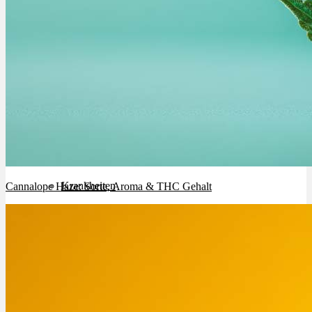
Cannabinoide
THC
CBD
Terpene (Aromen)
Krankheiten
Cannalope Haze: Sorte, Aroma & THC Gehalt
Studien
Zen
Neue Sorten