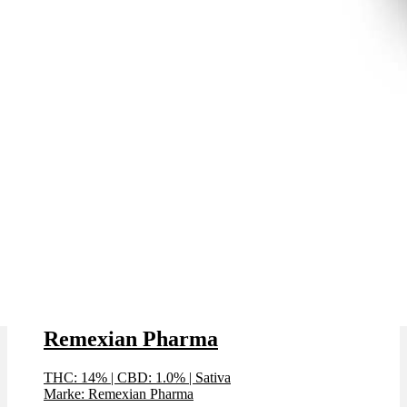
White Widow x 14,0% THC |
Remexian Pharma
THC: 14%
|
CBD: 1.0%
|
Sativa
Marke: Remexian Pharma