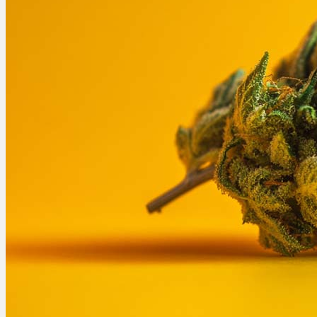
Bewertungen
Hersteller
News
App
Newsletter
Services
Ärzte Service