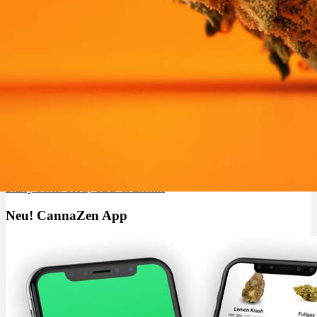
Slurry Sorte: THC, CBD & Effekte
Neu! CannaZen App