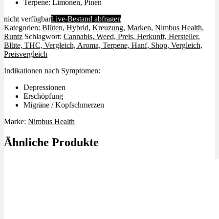
Terpene: Limonen, Pinen
nicht verfügbar
Live-Bestand abfragen
Kategorien:
Blüten
,
Hybrid
,
Kreuzung
,
Marken
,
Nimbus Health
,
Runtz
Schlagwort:
Cannabis, Weed, Preis, Herkunft, Hersteller,
Blüte, THC, Vergleich, Aroma, Terpene, Hanf, Shop, Vergleich,
Preisvergleich
Indikationen nach Symptomen:
Depressionen
Erschöpfung
Migräne / Kopfschmerzen
Marke:
Nimbus Health
Ähnliche Produkte