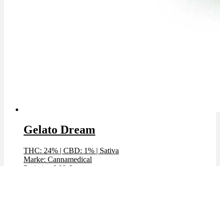
Gelato Dream
THC: 24%
|
CBD: 1%
|
Sativa
Marke: Cannamedical
Preis / g: 6,99 €
Bewertet mit
4.78
von 5
Angebot!