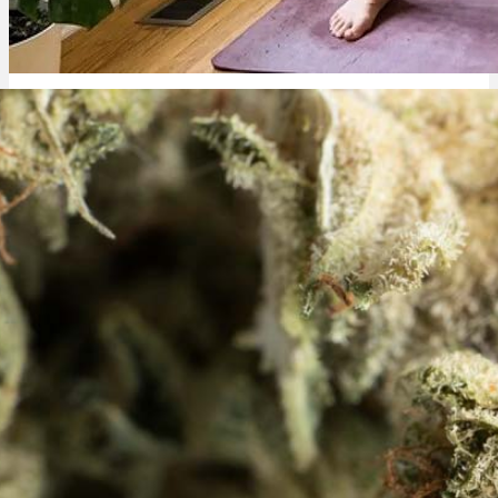
Rezept Service
Apotheken Service
Hanfsamen: Nährwerte, tägliche Dosis & gesundheitliche Wirkung
Lieferung
Cannabis Karte
Zen TV
Erfahrungen
Login