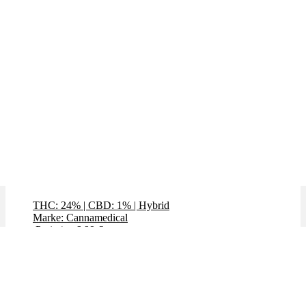
Gorilla Zkittlez
THC: 24%
|
CBD: 1%
|
Hybrid
Marke: Cannamedical
Preis / g: 6,99 €
Preis / g: nur 5,65 €
Bewertet mit
4.59
von 5