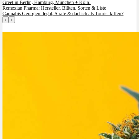
Greet in Berlin, Hamburg, München + Köln!
Remexian Pharma: Hersteller, Blüten, Sorten & Liste
Cannabis Georgien: legal, Strafe & darf ich als Tourist kiffen?
‹
›