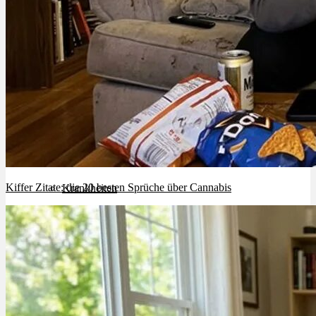
Cannabinoide
THC
CBD
Terpene (Aromen)
Kiffer Zitate: die 20 besten Sprüche über Cannabis
Krankheiten
Studien
Zen
Neue Sorten