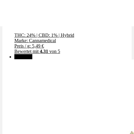
Creamy Kee's
THC: 24%
|
CBD: 1%
|
Hybrid
Marke: Cannamedical
Preis / g: 5,49 €
Bewertet mit
4.31
von 5
Angebot!