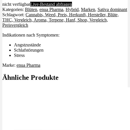
nicht verfügbar
Live-Bestand abfragen
Kategorien:
Blüten
,
enua Pharma
,
Hybrid
,
Marken
,
Sativa dominant
Schlagwort:
Cannabis, Weed, Preis, Herkunft, Hersteller, Blüte,
THC, Vergleich, Aroma, Terpene, Hanf, Shop, Vergleich,
Preisvergleich
Indikationen nach Symptomen:
Angstzustände
Schlafstörungen
Stress
Marke:
enua Pharma
Ähnliche Produkte