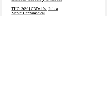
THC: 20%
|
CBD: 1%
|
Indica
Marke: Cannamedical
Preis / g: 4,49 €
Bewertet mit
4.59
von 5
🔥Beliebt