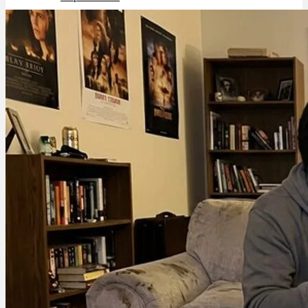
Schlafstörungen
Cannabis Ärzte
Cannabis Rezept
Cannabis Apotheke
Wissen
Cannabis Wirkung
Medizinisches Cannabis