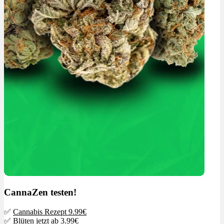
CannaZen testen!
✅
Cannabis Rezept 9.99€
✅
Blüten jetzt ab 3.99€