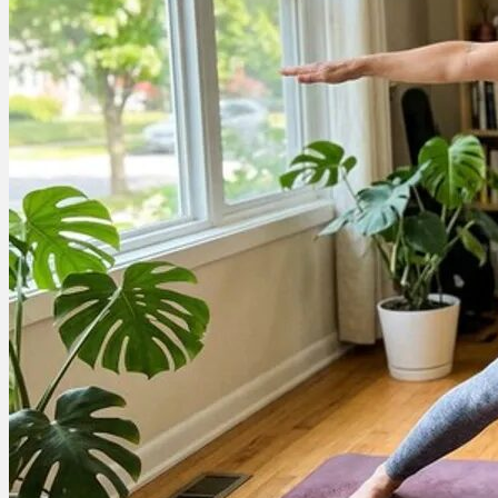
Bewertungen
Hersteller
News
App
Newsletter
Services
Ärzte Service