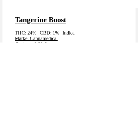
Tangerine Boost
THC: 24%
|
CBD: 1%
|
Indica
Marke: Cannamedical
Preis / g: 8,99 €
Preis / g: nur 5,49 €
Bewertet mit
4.73
von 5