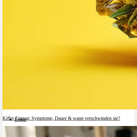
Rezept Service
Apotheken Service
Lieferung
Cannabis Karte
Zen TV
Erfahrungen
Kiffer Entzug: Symptome, Dauer & wann verschwinden sie?
Login