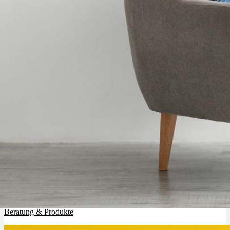
Cannabinoide
THC
CBD
Terpene (Aromen)
Krankheiten
Studien
Zen
Cannabis Apotheke in der Nähe: Standorte, Öffnungszeiten,
Beratung & Produkte
Neue Sorten