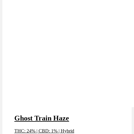
Ghost Train Haze
THC: 24%
|
CBD: 1%
|
Hybrid