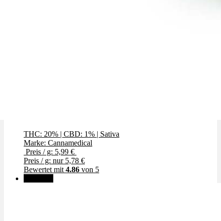
Gelato Dream
THC: 20%
|
CBD: 1%
|
Sativa
Marke: Cannamedical
Preis / g: 5,99 €
Preis / g: nur 5,78 €
Bewertet mit
4.86
von 5
Angebot!