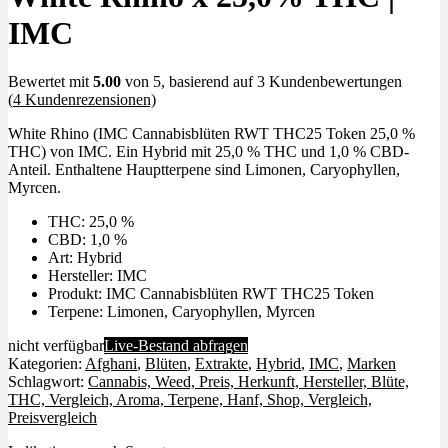
IMC
Bewertet mit
5.00
von 5, basierend auf
3
Kundenbewertungen
(
4
Kundenrezensionen)
White Rhino (IMC Cannabisblüten RWT THC25 Token 25,0 %
THC) von IMC. Ein Hybrid mit 25,0 % THC und 1,0 % CBD-
Anteil. Enthaltene Hauptterpene sind Limonen, Caryophyllen,
Myrcen.
THC: 25,0 %
CBD: 1,0 %
Art: Hybrid
Hersteller: IMC
Produkt: IMC Cannabisblüten RWT THC25 Token
Terpene: Limonen, Caryophyllen, Myrcen
nicht verfügbar
Live-Bestand abfragen
Kategorien:
Afghani
,
Blüten
,
Extrakte
,
Hybrid
,
IMC
,
Marken
Schlagwort:
Cannabis, Weed, Preis, Herkunft, Hersteller, Blüte,
THC, Vergleich, Aroma, Terpene, Hanf, Shop, Vergleich,
Preisvergleich