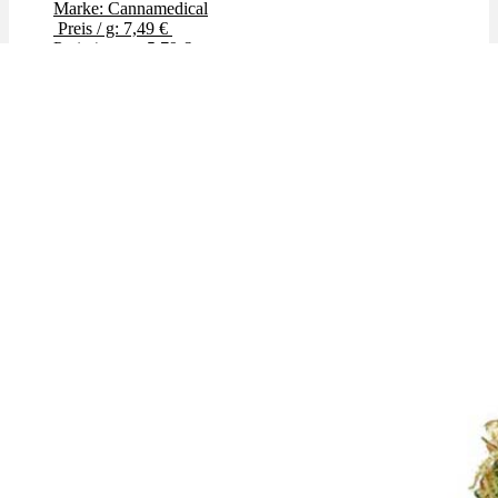
Marke: Cannamedical
Preis / g: 7,49 €
Preis / g: nur 5,79 €
Bewertet mit
4.43
von 5
Angebot!