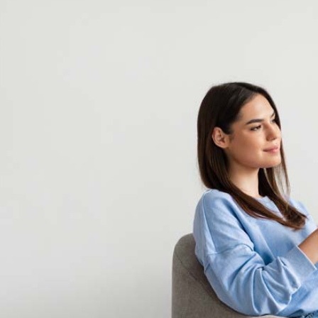
Schlafstörungen
Cannabis Ärzte
Cannabis Rezept
Cannabis Apotheke
Wissen
Cannabis Wirkung
Medizinisches Cannabis