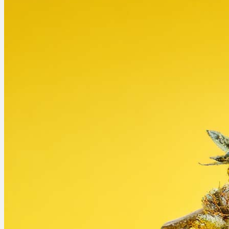
Bewertungen
Hersteller
News
App
Newsletter
Services
Ärzte Service