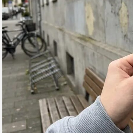
Ablauf
Therapien
Alle Krankheiten
Chronische Schmerzen
ADHS
Angststörungen
Chronische Migräne
Depressionen