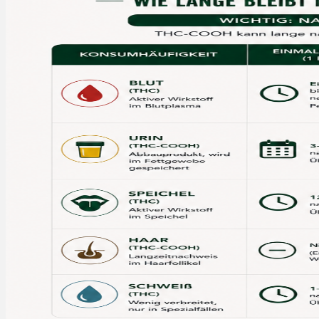
Rezept Service
Apotheken Service
Lieferung
Cannabis Karte
Zen TV
Erfahrungen
Login