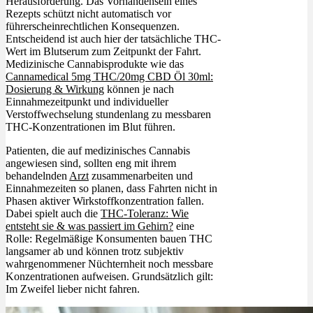
Herausforderung. Das Vorhandensein eines
Rezepts schützt nicht automatisch vor
führerscheinrechtlichen Konsequenzen.
Entscheidend ist auch hier der tatsächliche THC-
Wert im Blutserum zum Zeitpunkt der Fahrt.
Medizinische Cannabisprodukte wie das
Cannamedical 5mg THC/20mg CBD Öl 30ml:
Dosierung & Wirkung
können je nach
Einnahmezeitpunkt und individueller
Verstoffwechselung stundenlang zu messbaren
THC-Konzentrationen im Blut führen.
Patienten, die auf medizinisches Cannabis
angewiesen sind, sollten eng mit ihrem
behandelnden
Arzt
zusammenarbeiten und
Einnahmezeiten so planen, dass Fahrten nicht in
Phasen aktiver Wirkstoffkonzentration fallen.
Dabei spielt auch die
THC-Toleranz: Wie
entsteht sie & was passiert im Gehirn?
eine
Rolle: Regelmäßige Konsumenten bauen THC
langsamer ab und können trotz subjektiv
wahrgenommener Nüchternheit noch messbare
Konzentrationen aufweisen. Grundsätzlich gilt:
Im Zweifel lieber nicht fahren.