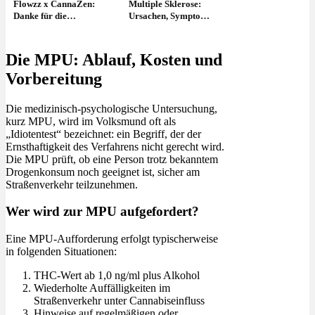
Flowzz x CannaZen:
Multiple Sklerose:
Danke für die
Ursachen, Symptome
Empfehlung! Rezept,
& Erfahrung mit
beste Sorten &
medizinischen
Erfahrungen
Cannabis
Die MPU: Ablauf, Kosten und
Vorbereitung
Die medizinisch-psychologische Untersuchung,
kurz MPU, wird im Volksmund oft als
„Idiotentest“ bezeichnet: ein Begriff, der der
Ernsthaftigkeit des Verfahrens nicht gerecht wird.
Die MPU prüft, ob eine Person trotz bekanntem
Drogenkonsum noch geeignet ist, sicher am
Straßenverkehr teilzunehmen.
Wer wird zur MPU aufgefordert?
Eine MPU-Aufforderung erfolgt typischerweise
in folgenden Situationen:
THC-Wert ab 1,0 ng/ml plus Alkohol
Wiederholte Auffälligkeiten im
Straßenverkehr unter Cannabiseinfluss
Hinweise auf regelmäßigen oder