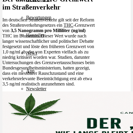
im Straßenverkehr
Bewertungen
Im deutschen Straßenverkehr gilt seit der Reform
des Straßenverkehrsgesetzes ein
THC
-Grenzwert
von
3,5 Nanogramm pro Milliliter (ng/ml)
Hersteller
THC im Blutserum. Dieser Wert wurde nach
langer wissenschaftlicher und politischer Debatte
festgesetzt und löste den früheren Grenzwert von
1,0 ng/ml ab, der von Experten vielfach als zu
News
niedrig kritisiert worden war. Studien, darunter
Untersuchungen des Grenzwertausschusses beim
Bundesgesundheitsministerium, hatten gezeigt,
App
dass ein messbarer Rauschzustand und eine
verkehrsrelevante Beeinträchtigung erst ab etwa
3,5 ng/ml realistisch anzunehmen sind.
Newsletter
Services
Ärzte Service