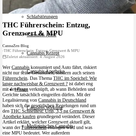
Schlafstörungen
THC Führerschein: Entzug,
Grenzwert & MPU
Cannabis Ärzte
CannaZen
›
Blog
›
THC Führerschein: Entzug, Grenzwert & MPU
Cannabis Rezept
Zuletzt aktualisiert: 4. August 2026
Wer
Cannabis
konsumiert und Auto fährt, riskiert
Cannabis Apotheke
nicht nur seine Gesundheit, sondern auch seinen
Führerschein
. Das Thema
THC im Speichel: Wie
lange nachweisbar & Grenzwert ?
ist dabei eng
mit der Frage verknüpft, ab wann Behörden und
Wissen
Gerichte tatsächlich eingreifen dürfen. Mit der
Legalisierung von
Cannabis in Deutschland
haben sich die gesetzlichen Regelungen rund um
Cannabis Wirkung
den
THC Schnelltest: Urin, 3,5 ng Grenzwert &
Apotheke kaufen
grundlegend verändert. Dieser
Artikel erklärt, welcher Grenzwert aktuell gilt,
Medizinisches Cannabis
wann der
Führerschein
entzogen wird und was
eine MPU bedeutet. Wer außerdem