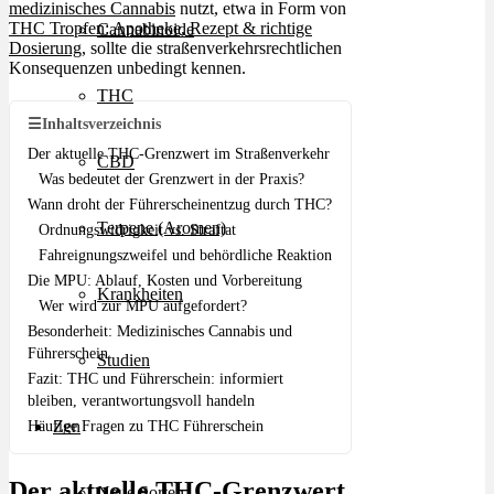
medizinisches Cannabis
nutzt, etwa in Form von
THC Tropfen: Apotheke, Rezept & richtige
Cannabinoide
Dosierung
, sollte die straßenverkehrsrechtlichen
Konsequenzen unbedingt kennen.
THC
☰
Inhaltsverzeichnis
Der aktuelle THC-Grenzwert im Straßenverkehr
CBD
Was bedeutet der Grenzwert in der Praxis?
Wann droht der Führerscheinentzug durch THC?
Terpene (Aromen)
Ordnungswidrigkeit vs. Straftat
Fahreignungszweifel und behördliche Reaktion
Die MPU: Ablauf, Kosten und Vorbereitung
Krankheiten
Wer wird zur MPU aufgefordert?
Besonderheit: Medizinisches Cannabis und
Führerschein
Studien
Fazit: THC und Führerschein: informiert
bleiben, verantwortungsvoll handeln
Zen
Häufige Fragen zu THC Führerschein
Der aktuelle THC-Grenzwert
Neue Sorten