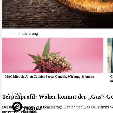
Rezept Service
Apotheken Service
Lieferung
Cannabis Karte
Zen TV
MAC Miracle Alien Cookies Sorte: Genetik, Wirkung & Anbau
C
Erfahrungen
m
Login
Terpenprofil: Woher kommt der „Gas“-G
Der namensgebende, fast benzinartige
Geruch
von Gas OG stammt von 
unverwechselbar macht.