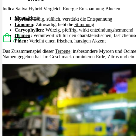
Indica Sativa Hybrid Vergleich Energie Entspannung Blueten
Menü
Menü
Myrcen
:
Erdig, süßlich, verstärkt die Entspannung
Limonen
:
Zitrusartig, hebt die
Stimmung
Caryophyllen:
Würzig, pfeffrig,
wirkt
entzündungshemmend
Ocimen
:
Verantwortlich für den charakteristischen, fast chemis
Pinen
:
Verleiht einen frischen, harzigen Akzent
Das Zusammenspiel dieser
Terpene
: insbesondere Myrcen und Ocimen:
Namen gegeben hat. Im Geschmack dominieren Erde, Zitrus und ein 