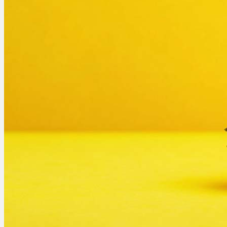
Ablauf
Therapien
Alle Krankheiten
Chronische Schmerzen
ADHS
Angststörungen
Chronische Migräne
Depressionen