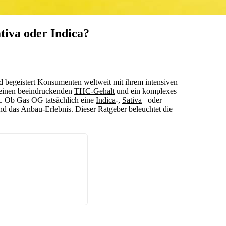
iva oder Indica?
d begeistert Konsumenten weltweit mit ihrem intensiven
h einen beeindruckenden
THC-Gehalt
und ein komplexes
ist. Ob Gas OG tatsächlich eine
Indica
-,
Sativa
– oder
nd das Anbau-Erlebnis. Dieser Ratgeber beleuchtet die