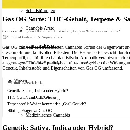
Schlafstörungen
Gas OG Sorte: THC-Gehalt, Terpene & Sat
Cannabis Ärzte
CannaZen
›
Blog
›
Gas OG Sorte: THC-Gehalt, Terpene & Sativa oder Indica?
Zuletzt aktualisiert: 5. August 2026
Cannabis Rezept
Gas OG zählt zu den beliebtesten
Cannabis
-Sorten der Gegenwart un
Geschmofil und kraftvollen Effekten. Die Hybridsorte besticht durc
Terpenprofil, das für ihre charakteristische Aromatik verantwortlich 
ausgewogene Hybrid-Sorte ist, beeinflusst maßgeblich die Wirkung u
Cannabis Apotheke
Genetik, Inhaltsstoffe und Eigenschaften von Gas OG umfassend.
Wissen
☰
Inhaltsverzeichnis
Genetik: Sativa, Indica oder Hybrid?
THC-Gehalt und CBD-Werte
Cannabis Wirkung
Terpenprofil: Woher kommt der „Gas“-Geruch?
Häufige Fragen zu Gas OG
Medizinisches Cannabis
Genetik: Sativa, Indica oder Hybrid?