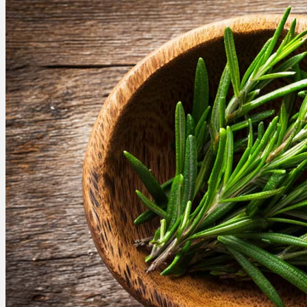
Bewertungen
Hersteller
News
App
Newsletter
Services
Ärzte Service