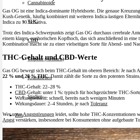
Cannabinoide
Gas OG ist eine Indica-dominante Hybridsorte. Die genaue Kreuzung v
Kush-Genetik, häufig kombiniert mit weiteren Indica-lastigen Elternli
THC
Indica zu 30 % Sativa.
Trotz des Indica-Schwerpunkts zeigt Gas OG durchaus cerebrale Antei
einem klaren, euphorischen Kopfhoch, das sich anschließend in eine 
CBD
Kombination macht sie zu einer vielseitigen Sorte für Abend- und Na
THC-Gehalt und CBD-Werte
Terpene (Aromen)
Gas OG bewegt sich beim THC-Gehalt im oberen Bereich: Je nach A
22 % und 28 % THC
. Damit zählt die Sorte zu den potenten Strains,
Krankheiten
THC-Gehalt: 22–28 %
CBD
-Gehalt: unter 1 %: typisch für hochgezüchtete THC-Sort
Studien
Wirkungseintritt: schnell, bereits nach wenigen Minuten
Wirkungsdauer: 2–4 Stunden, je nach
Toleranz
Wer unter
Angststörungen
leidet, sollte hohe THC-Konzentrationen w
Zen
Angst
verstärken, insbesondere bei Konsumenten ohne aufgebaute To
Neue Sorten