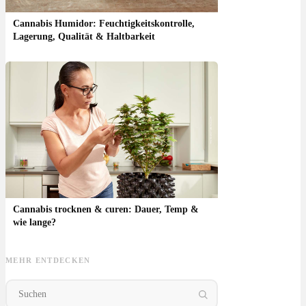
Cannabis Humidor: Feuchtigkeitskontrolle,
Lagerung, Qualität & Haltbarkeit
Cannabis trocknen & curen: Dauer, Temp &
wie lange?
MEHR ENTDECKEN
Cannabis Anbau
Cannabis
Cannabis
Han