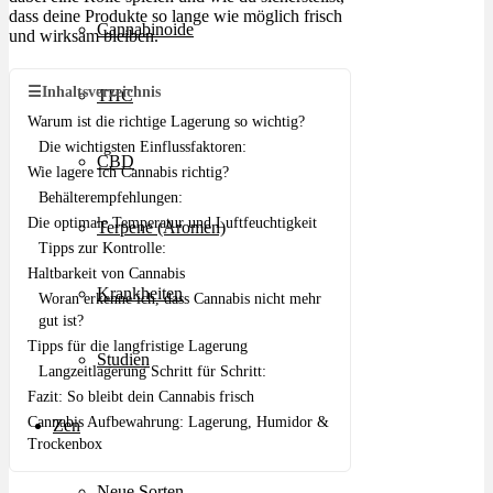
dass deine Produkte so lange wie möglich frisch
Cannabinoide
und wirksam bleiben.
☰
Inhaltsverzeichnis
THC
Warum ist die richtige Lagerung so wichtig?
Die wichtigsten Einflussfaktoren:
CBD
Wie lagere ich Cannabis richtig?
Behälterempfehlungen:
Die optimale Temperatur und Luftfeuchtigkeit
Terpene (Aromen)
Tipps zur Kontrolle:
Haltbarkeit von Cannabis
Krankheiten
Woran erkenne ich, dass Cannabis nicht mehr
gut ist?
Tipps für die langfristige Lagerung
Studien
Langzeitlagerung Schritt für Schritt:
Fazit: So bleibt dein Cannabis frisch
Cannabis Aufbewahrung: Lagerung, Humidor &
Zen
Trockenbox
Neue Sorten