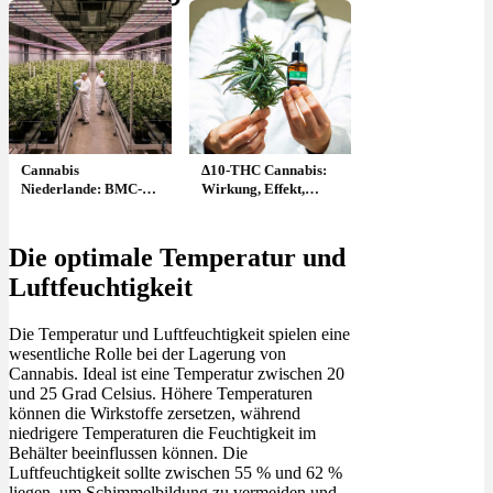
Menü
Menü
Cannabis
Δ10-THC Cannabis:
Niederlande: BMC-
Wirkung, Effekt,
Sorten, Qualität &
Blüten, Rezept &
Import
Shop: Delta-10-
Tetrahydrocannabinol
Die optimale Temperatur und
Luftfeuchtigkeit
Die Temperatur und Luftfeuchtigkeit spielen eine
wesentliche Rolle bei der Lagerung von
Cannabis. Ideal ist eine Temperatur zwischen 20
und 25 Grad Celsius. Höhere Temperaturen
können die Wirkstoffe zersetzen, während
niedrigere Temperaturen die Feuchtigkeit im
Behälter beeinflussen können. Die
Luftfeuchtigkeit sollte zwischen 55 % und 62 %
liegen, um Schimmelbildung zu vermeiden und