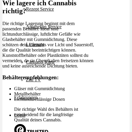
Wie lagere ich Cannabis
Rezept Service
richtig?
Die richtige Lagerung beginnt mit dem
Apotheken Service
passenden Behälter. Ideal sind
lichtundurchlässige, luftdichte Gefäße wie
Glasbehälter mit Gummidichtung. Diese
Lieferung
schützen dein Cannabis vor Licht und Sauerstoff,
die die Qualität beeinträchtigen können.
Kunststoffbehälter oder Plastiktüten solltest du
vermeiden, da sie Chemikalien freisetzen können
Cannabis Karte
und keine ausreichende Dichtung bieten.
Behälterempfehlungen:
Zen TV
Gläser mit Gummidichtung
Metallbehälter
Erfahrungen
Lichtundurchlässige Dosen
Die richtige Wahl des Behälters ist
entscheidend für die langfristige
Login
Qualität deines Cannabis.