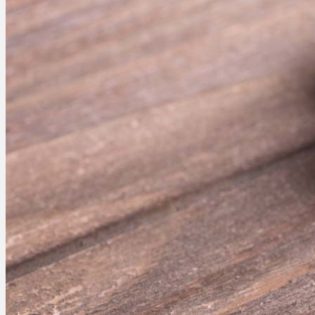
Ablauf
Therapien
Alle Krankheiten
Chronische Schmerzen
ADHS
Angststörungen
Chronische Migräne
Depressionen