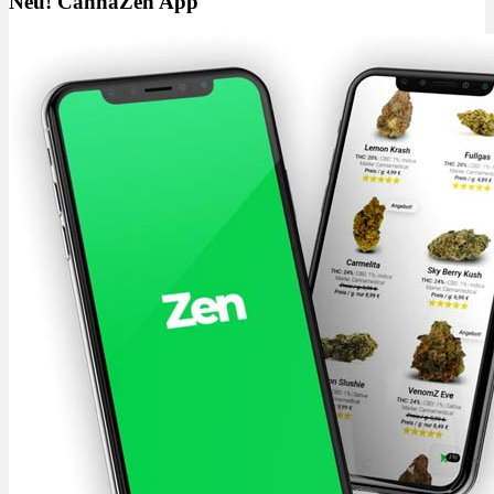
Neu! CannaZen App