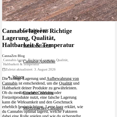
Schlafstörungen
Cannabis lagern: Richtige
Cannabis Ärzte
Lagerung, Qualität,
Haltbarkeit & Temperatur
Cannabis Rezept
CannaZen
›
Blog
Cannabis lagern: Richtige Lagerung, Qualität,
Cannabis Apotheke
›
Haltbarkeit & Temperatur
Zuletzt aktualisiert: 3. August 2026
Wissen
Die richtige Lagerung und
Aufbewahrung von
Cannabis
ist entscheidend, um die
Qualität
und
Haltbarkeit deiner Produkte zu gewährleisten.
Ob du medizinisches
Cannabis
oder
Cannabis Wirkung
Freizeitprodukte nutzt, eine falsche Lagerung
kann die Wirksamkeit und den Geschmack
erheblich beeinträchtigen. Lerne kurz erklärt, wie
Medizinisches Cannabis
du Cannabis optimal lagerst, welche Faktoren
dabei eine Rolle spielen und wie du sicherstellst,