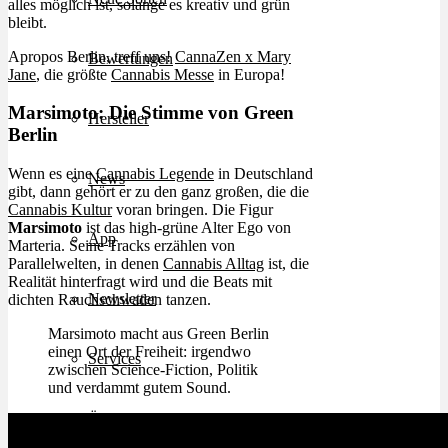
alles möglich ist, solange es kreativ und grün
bleibt.
Apropos Berlin, treff uns!
CannaZen x Mary
Bewertungen
Jane
, die größte
Cannabis Messe
in Europa!
Marsimoto: Die Stimme von Green
Hersteller
Berlin
Wenn es eine
Cannabis Legende
in Deutschland
News
gibt, dann gehört er zu den ganz großen, die die
Cannabis Kultur
voran bringen. Die Figur
Marsimoto
ist das high-grüne Alter Ego von
App
Marteria. Seine Tracks erzählen von
Parallelwelten, in denen
Cannabis Alltag
ist, die
Realität hinterfragt wird und die Beats mit
Newsletter
dichten Rauchschwaden tanzen.
Marsimoto macht aus Green Berlin
einen Ort der Freiheit: irgendwo
Services
zwischen Science-Fiction, Politik
und verdammt gutem Sound.
Ärzte Service