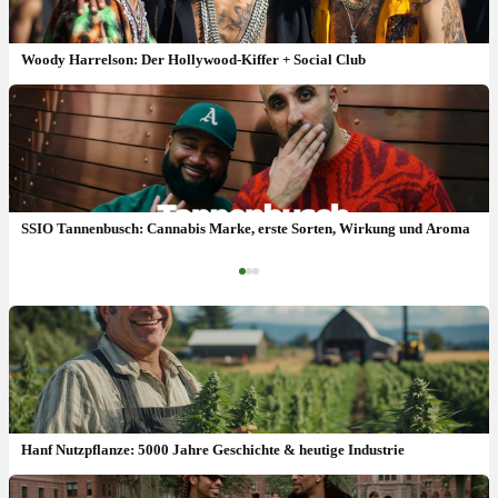
Woody Harrelson: Der Hollywood-Kiffer + Social Club
SSIO Tannenbusch: Cannabis Marke, erste Sorten, Wirkung und
Aroma
SSIO Tannenbusch: Cannabis Marke, erste Sorten, Wirkung und Aroma
‹
›
Hanf Nutzpflanze: 5000 Jahre Geschichte & heutige Industrie