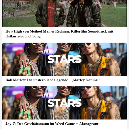
How High von Method Man & Redman: Kifferfilm Soundtrack mit
Ostküste-Sound: Song
Bob Marley: Die unsterbliche Legende + ‚Marley Natural‘
Jay-Z: Der Geschäftsmann im Weed-Game + ‚Monogram‘