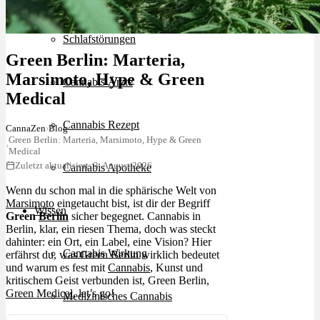
Schlafstörungen
Green Berlin: Marteria,
Marsimoto, Hype & Green
Cannabis Ärzte
Medical
Cannabis Rezept
CannaZen
›
Blog
Green Berlin: Marteria, Marsimoto, Hype & Green
›
Medical
Zuletzt aktualisiert: 3. August 2026
Cannabis Apotheke
Wenn du schon mal in die sphärische Welt von
Marsimoto
eingetaucht bist, ist dir der Begriff
Wissen
Green
Berlin
sicher begegnet. Cannabis in
Berlin, klar, ein riesen Thema, doch was steckt
dahinter: ein Ort, ein Label, eine Vision? Hier
Cannabis Wirkung
erfährst du, was Green Berlin wirklich bedeutet
und warum es fest mit
Cannabis
, Kunst und
kritischem Geist verbunden ist, Green Berlin,
Green Medical
, let’s go!
Medizinisches Cannabis