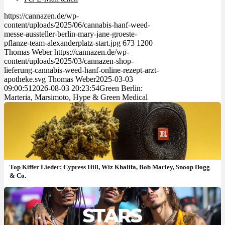
https://cannazen.de/wp-
content/uploads/2025/06/cannabis-hanf-weed-
messe-aussteller-berlin-mary-jane-groeste-
pflanze-team-alexanderplatz-start.jpg
673
1200
Thomas Weber
https://cannazen.de/wp-
content/uploads/2025/03/cannazen-shop-
lieferung-cannabis-weed-hanf-online-rezept-arzt-
apotheke.svg
Thomas Weber
2025-03-03
09:00:51
2026-08-03 20:23:54
Green Berlin:
Marteria, Marsimoto, Hype & Green Medical
Top Kiffer Lieder: Cypress Hill, Wiz Khalifa, Bob Marley, Snoop Dogg
& Co.