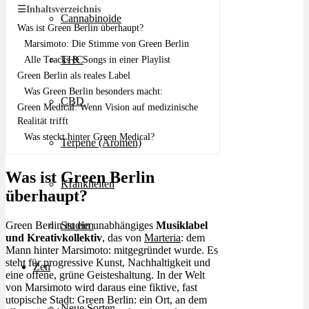
☰
Inhaltsverzeichnis
Cannabinoide
Was ist Green Berlin überhaupt?
Marsimoto: Die Stimme von Green Berlin
THC
Alle Tracks & Songs in einer Playlist
Green Berlin als reales Label
Was Green Berlin besonders macht:
CBD
Green Medical: Wenn Vision auf medizinische
Realität trifft
Was steckt hinter Green Medical?
Terpene (Aromen)
Was ist Green Berlin
Krankheiten
überhaupt?
Green Berlin ist ein unabhängiges
Musiklabel
Studien
und Kreativkollektiv
, das von
Marteria
: dem
Mann hinter Marsimoto: mitgegründet wurde. Es
steht für progressive Kunst, Nachhaltigkeit und
Zen
eine offene, grüne Geisteshaltung. In der Welt
von Marsimoto wird daraus eine fiktive, fast
utopische Stadt: Green Berlin: ein Ort, an dem
Neue Sorten