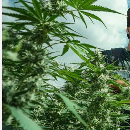
Ablauf
Therapien
Alle Krankheiten
Chronische Schmerzen
ADHS
Angststörungen
Chronische Migräne
Depressionen