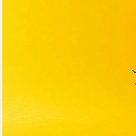
Ablauf
Therapien
Alle Krankheiten
Chronische Schmerzen
ADHS
Angststörungen
Chronische Migräne
Depressionen