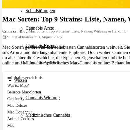
Schlafstörungen
Mac Sorten: Top 9 Strains: Liste, Namen
Cannabis Ärzte
CannaZen
›
Blog
›
Mac Sorten: Top 9 Strains: Liste, Namen, Wirkung & Herkunft
Zuletzt aktualisiert: 3. August 2026
Cannabis Rezept
Mac-Sorten gehören zu den beliebtesten Cannabissorten weltweit. Si
süß Aroma und ihre langanhaltende Euphorie. Doch woher stammen die
du alles über die Geschichte, die typischen Eigenschaften und die bel
online und kaufe dein medizinisches Mac-
Cannabis
online:
Behandlun
Cannabis Apotheke
☰
Inhaltsverzeichnis
Wissen
Was ist Mac?
Beliebte Mac-Sorten
Cannabis Wirkung
Cap Junky
Mac Deluxe
Mac Doughnut
Medizinisches Cannabis
Animal Cookies
Mac