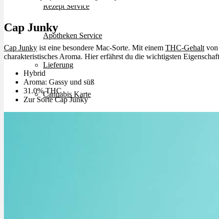
Rezept Service
Cap Junky
Apotheken Service
Cap Junky
ist eine besondere Mac-Sorte. Mit einem
THC-Gehalt
von 
charakteristisches Aroma. Hier erfährst du die wichtigsten Eigenschaft
Lieferung
Hybrid
Aroma: Gassy und süß
31.0% THC
Cannabis Karte
Zur Sorte Cap Junky
Zen TV
Erfahrungen
Login