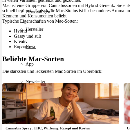
in vielen Varianten gekreuzt und gezüchtet.
Mac ist eine Gruppe von Cannabissorten mit Hybrid-Genetik. Sie e
schnell berühmt. Typisch für Mac-Strains ist ihr besonderes Aroma un
Bewertungen
Kennern und Konsumenten beliebt.
Typische Eigenschaften von Mac-Sorten:
Hersteller
Hybrid
Gassy und süß
Kreativ
Euphorisch
News
Beliebte Mac-Sorten
App
Die stärksten und leckersten Mac Sorten im Überblick:
Newsletter
Services
Ärzte Service
Cannabis Spray: THC, Wirkung, Rezept und Kosten
C