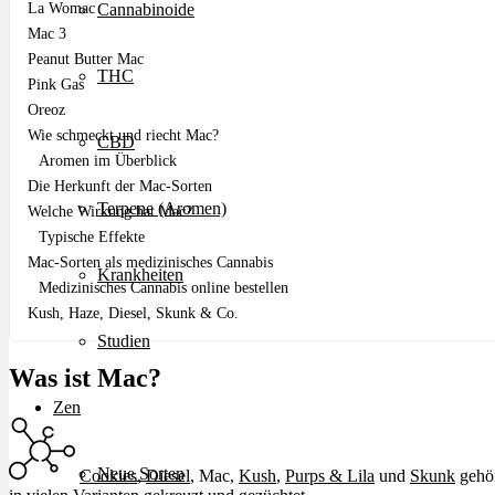
La Womac
Cannabinoide
Mac 3
Peanut Butter Mac
THC
Pink Gas
Oreoz
Wie schmeckt und riecht Mac?
CBD
Aromen im Überblick
Die Herkunft der Mac-Sorten
Terpene (Aromen)
Welche Wirkung hat Mac?
Typische Effekte
Mac-Sorten als medizinisches Cannabis
Krankheiten
Medizinisches Cannabis online bestellen
Kush, Haze, Diesel, Skunk & Co.
Studien
Was ist Mac?
Zen
Neue Sorten
Cookies
,
Diesel
, Mac,
Kush
,
Purps & Lila
und
Skunk
gehö