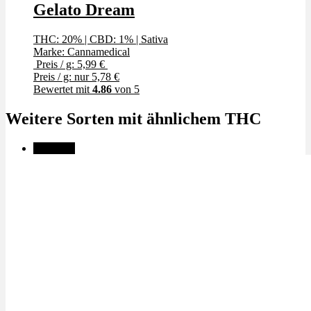
Gelato Dream
THC: 20%
|
CBD: 1%
|
Sativa
Marke: Cannamedical
Preis / g: 5,99 €
Preis / g: nur 5,78 €
Bewertet mit
4.86
von 5
Weitere Sorten mit ähnlichem THC
Angebot!