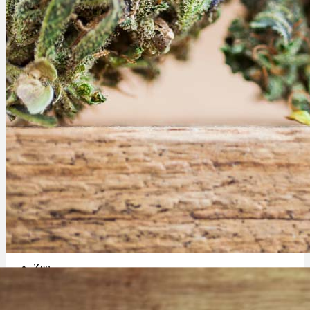
Cannabinoide
THC
CBD
Terpene (Aromen)
Krankheiten
Studien
Zen
Reginald Sorte: Genetik, Effekte & Grow-Anleitung
Neue Sorten