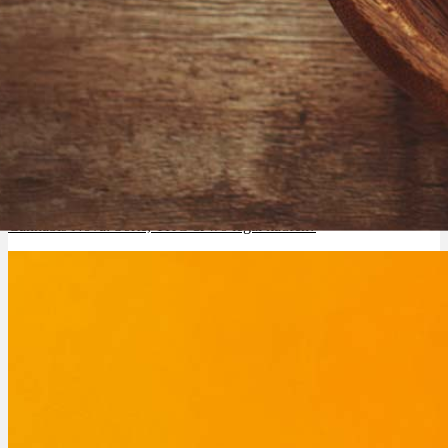
Rezept Service
Apotheken Service
Lieferung
Cannabis Karte
Cannabis Nova: Sorte, THC & wo legal kaufen?
Zen TV
Erfahrungen
Login