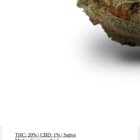
Tangie Chem
THC: 20%
|
CBD: 1%
|
Sativa