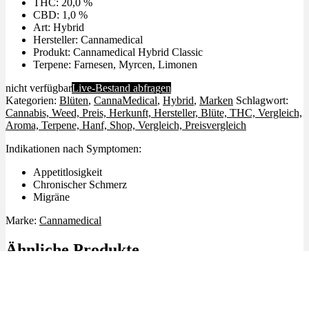
THC: 20,0 %
CBD: 1,0 %
Art: Hybrid
Hersteller: Cannamedical
Produkt: Cannamedical Hybrid Classic
Terpene: Farnesen, Myrcen, Limonen
nicht verfügbar
Live-Bestand abfragen
Kategorien:
Blüten
,
CannaMedical
,
Hybrid
,
Marken
Schlagwort:
Cannabis, Weed, Preis, Herkunft, Hersteller, Blüte, THC, Vergleich,
Aroma, Terpene, Hanf, Shop, Vergleich, Preisvergleich
Indikationen nach Symptomen:
Appetitlosigkeit
Chronischer Schmerz
Migräne
Marke:
Cannamedical
Ähnliche Produkte
Angebot!