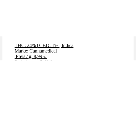
Tangerine Boost
THC: 24%
|
CBD: 1%
|
Indica
Marke: Cannamedical
Preis / g: 8,99 €
Preis / g: nur 5,49 €
Bewertet mit
4.70
von 5
Angebot!