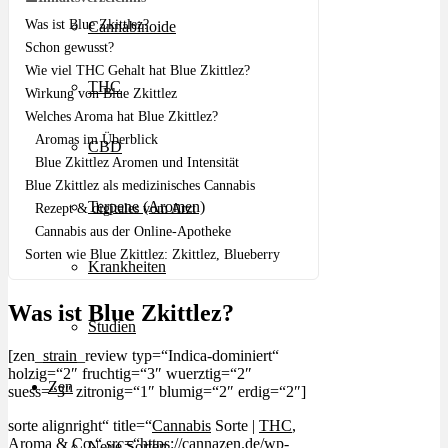
Was ist Blue Zkittlez?
Cannabinoide
Schon gewusst?
Wie viel THC Gehalt hat Blue Zkittlez?
THC
Wirkung von Blue Zkittlez
Welches Aroma hat Blue Zkittlez?
Aromas im Überblick
CBD
Blue Zkittlez Aromen und Intensität
Blue Zkittlez als medizinisches Cannabis
Terpene (Aromen)
Rezept & digitales vom Arzt
Cannabis aus der Online-Apotheke
Sorten wie Blue Zkittlez: Zkittlez, Blueberry
Krankheiten
Was ist Blue Zkittlez?
Studien
[zen_
strain
_review typ=“Indica-dominiert“
holzig=“2″ fruchtig=“3″ wuerztig=“2″
Zen
suess=“3″ zitronig=“1″ blumig=“2″ erdig=“2″]
sorte alignright“ title=“
Cannabis
Sorte |
THC
,
Aroma & Co.“ src=“https://cannazen.de/wp-
Neue Sorten