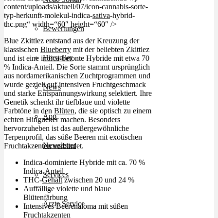
content/uploads/aktuell/07/icon-cannabis-sorte-
typ-herkunft-molekul-indica-
sativa
-hybrid-
thc.png“ width=“60″ height=“60″ />
Bewertungen
Blue Zkittlez entstand aus der Kreuzung der
klassischen
Blueberry
mit der beliebten Zkittlez
Hersteller
und ist eine indica-betonte Hybride mit etwa 70
% Indica-Anteil. Die Sorte stammt ursprünglich
aus nordamerikanischen Zuchtprogrammen und
wurde gezielt auf intensiven Fruchtgeschmack
News
und starke Entspannungswirkung selektiert. Ihre
Genetik schenkt ihr tiefblaue und violette
Farbtöne in den
Blüten
, die sie optisch zu einem
App
echten Hingucker machen. Besonders
hervorzuheben ist das außergewöhnliche
Terpenprofil, das süße Beeren mit exotischen
Newsletter
Fruchtakzenten verbindet.
Indica-dominierte Hybride mit ca. 70 %
Indica-Anteil
Services
THC-
Gehalt
zwischen 20 und 24 %
Auffällige violette und blaue
Blütenfärbung
Ärzte Service
Intensives Beerenaloma mit süßen
Fruchtakzenten