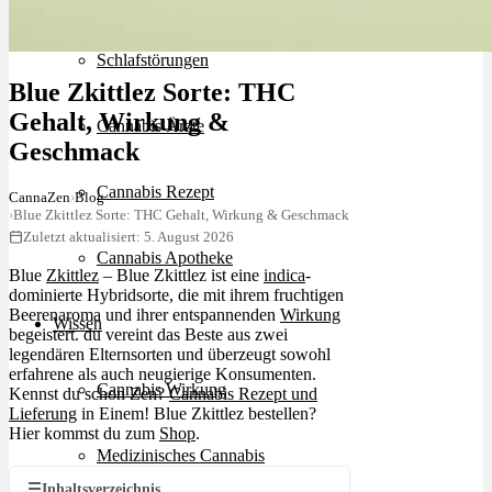
Schlafstörungen
Blue Zkittlez Sorte: THC
Gehalt, Wirkung &
Cannabis Ärzte
Geschmack
Cannabis Rezept
CannaZen
›
Blog
›
Blue Zkittlez Sorte: THC Gehalt, Wirkung & Geschmack
Zuletzt aktualisiert: 5. August 2026
Cannabis Apotheke
Blue
Zkittlez
– Blue Zkittlez ist eine
indica
-
dominierte Hybridsorte, die mit ihrem fruchtigen
Beerenaroma und ihrer entspannenden
Wirkung
Wissen
begeistert. du vereint das Beste aus zwei
legendären Elternsorten und überzeugt sowohl
erfahrene als auch neugierige Konsumenten.
Cannabis Wirkung
Kennst du schon Zen?
Cannabis Rezept und
Lieferung
in Einem! Blue Zkittlez bestellen?
Hier kommst du zum
Shop
.
Medizinisches Cannabis
☰
Inhaltsverzeichnis