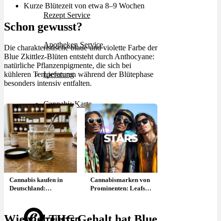
Kurze Blütezeit von etwa 8–9 Wochen
Rezept Service
Schon gewusst?
Apotheken Service
Die charakteristische blaue und violette Farbe der
Blue Zkittlez-Blüten entsteht durch Anthocyane:
natürliche Pflanzenpigmente, die sich bei
kühleren Temperaturen während der Blütephase
Lieferung
besonders intensiv entfalten.
Cannabis Karte
Zen TV
Erfahrungen
Cannabis kaufen in
Cannabismarken von
Deutschland:
Prominenten: Leafs,
Login
Apotheke, Preis & wo
Monogram, Tyson
legal?
2.0, Belushi’s Farm &
Co.
Wie viel THC Gehalt hat Blue