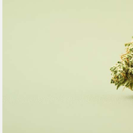
Ablauf
Therapien
Alle Krankheiten
Chronische Schmerzen
ADHS
Angststörungen
Chronische Migräne
Depressionen