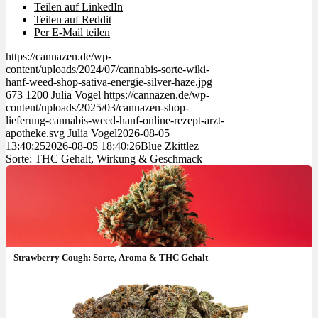
Teilen auf LinkedIn
Teilen auf Reddit
Per E-Mail teilen
https://cannazen.de/wp-
content/uploads/2024/07/cannabis-sorte-wiki-
hanf-weed-shop-sativa-energie-silver-haze.jpg
673
1200
Julia Vogel
https://cannazen.de/wp-
content/uploads/2025/03/cannazen-shop-
lieferung-cannabis-weed-hanf-online-rezept-arzt-
apotheke.svg
Julia Vogel
2026-08-05
13:40:25
2026-08-05 18:40:26
Blue Zkittlez
Sorte: THC Gehalt, Wirkung & Geschmack
Strawberry Cough: Sorte, Aroma & THC Gehalt