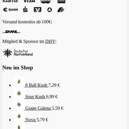
Versand kostenlos ab 100€:
Mitglied & Sponsor im
DHV
:
Neu im Shop
8 Ball Kush
7,29
€
Sour Kush
6,99
€
Grape Galena
5,59
€
Nova
5,79
€