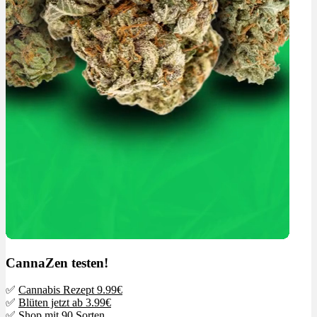
CannaZen testen!
✅
Cannabis Rezept 9.99€
✅
Blüten jetzt ab 3.99€
✅
Shop mit 90 Sorten