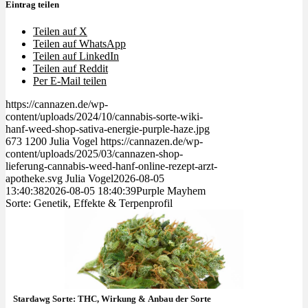
Eintrag teilen
Teilen auf X
Teilen auf WhatsApp
Teilen auf LinkedIn
Teilen auf Reddit
Per E-Mail teilen
https://cannazen.de/wp-
content/uploads/2024/10/cannabis-sorte-wiki-
hanf-weed-shop-sativa-energie-purple-haze.jpg
673
1200
Julia Vogel
https://cannazen.de/wp-
content/uploads/2025/03/cannazen-shop-
lieferung-cannabis-weed-hanf-online-rezept-arzt-
apotheke.svg
Julia Vogel
2026-08-05
13:40:38
2026-08-05 18:40:39
Purple Mayhem
Sorte: Genetik, Effekte & Terpenprofil
Stardawg Sorte: THC, Wirkung & Anbau der Sorte