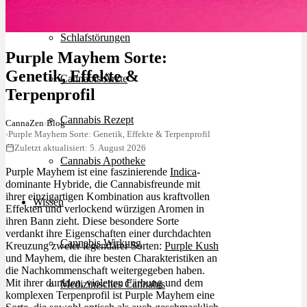
Schlafstörungen
Purple Mayhem Sorte:
Genetik, Effekte &
Cannabis Ärzte
Terpenprofil
Cannabis Rezept
CannaZen
›
Blog
›
Purple Mayhem Sorte: Genetik, Effekte & Terpenprofil
Zuletzt aktualisiert: 5. August 2026
Cannabis Apotheke
Purple Mayhem ist eine faszinierende
Indica
-
dominante Hybride, die Cannabisfreunde mit
ihrer einzigartigen Kombination aus kraftvollen
Wissen
Effekten und verlockend würzigen Aromen in
ihren Bann zieht. Diese besondere Sorte
verdankt ihre Eigenschaften einer durchdachten
Cannabis Wirkung
Kreuzung zweier legendärer Sorten:
Purple Kush
und Mayhem, die ihre besten Charakteristiken an
die Nachkommenschaft weitergegeben haben.
Mit ihrer dunklen, violetten Färbung und dem
Medizinisches Cannabis
komplexen Terpenprofil ist Purple Mayhem eine