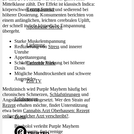
Mittelklasse zählt. Der Effekt ist klassisch Indica:
Rezept Service
körperschwer, entspannend und sedierend bei
höherer Dosierung. Konsumenten berichten von
einem anfänglichen, leichten cerebralen Uplift,
der schnell in tiefe körperliche Entspannung
Apotheken Service
übergeht.
Starke Muskelentspannung
Lieferung
Reduzierung von
Stress
und innerer
Unruhe
Appetitanregung
Schlaffördernde Wirkung bei höherer
Cannabis Karte
Dosis
Mögliche Mundtrockenheit und schwere
Augenlider
Zen TV
Medizinisch wird Purple Mayhem häufig bei
chronischen Schmerzen,
Schlafstörungen
und
Erfahrungen
Angstzuständen eingesetzt. Wer den Strain auf
Rezept
erhalten möchte, findet Unterstützung
etwa beim
Cannabis Arzt Oberhausen: Rezept
online & welcher Arzt verschreibt?
.
Login
Bisabolol verleiht Purple Mayhem
eine dezente, fast cremige