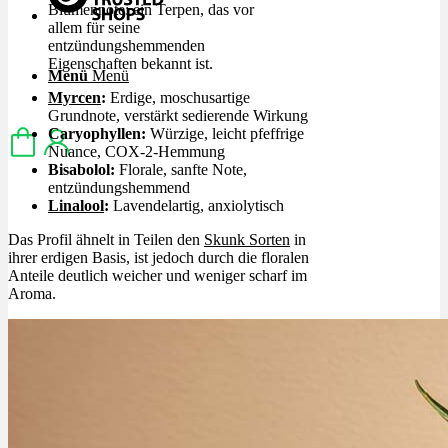
Blumennote: ein Terpen, das vor
allem für seine
entzündungshemmenden
Eigenschaften bekannt ist.
Menü
Menü
Myrcen
:
Erdige, moschusartige
Grundnote, verstärkt sedierende Wirkung
Caryophyllen:
Würzige, leicht pfeffrige
Nuance, COX-2-Hemmung
Bisabolol:
Florale, sanfte Note,
entzündungshemmend
Linalool
:
Lavendelartig, anxiolytisch
Das Profil ähnelt in Teilen den
Skunk Sorten
in
ihrer erdigen Basis, ist jedoch durch die floralen
Anteile deutlich weicher und weniger scharf im
Aroma.