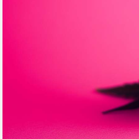
Ablauf
Therapien
Alle Krankheiten
Chronische Schmerzen
ADHS
Angststörungen
Chronische Migräne
Depressionen