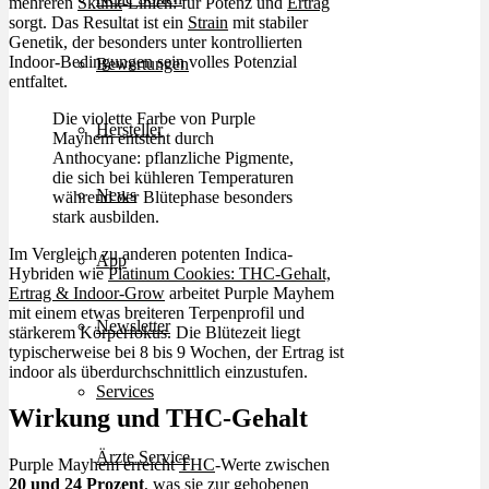
mehreren
Skunk
-Linien: für Potenz und
Ertrag
sorgt. Das Resultat ist ein
Strain
mit stabiler
Genetik, der besonders unter kontrollierten
Indoor-Bedingungen sein volles Potenzial
Bewertungen
entfaltet.
Die violette Farbe von Purple
Hersteller
Mayhem entsteht durch
Anthocyane: pflanzliche Pigmente,
die sich bei kühleren Temperaturen
News
während der Blütephase besonders
stark ausbilden.
Im Vergleich zu anderen potenten Indica-
App
Hybriden wie
Platinum Cookies: THC-Gehalt,
Ertrag & Indoor-Grow
arbeitet Purple Mayhem
mit einem etwas breiteren Terpenprofil und
Newsletter
stärkerem Körperfokus. Die Blütezeit liegt
typischerweise bei 8 bis 9 Wochen, der Ertrag ist
indoor als überdurchschnittlich einzustufen.
Services
Wirkung und THC-Gehalt
Ärzte Service
Purple Mayhem erreicht
THC
-Werte zwischen
20 und 24 Prozent
, was sie zur gehobenen