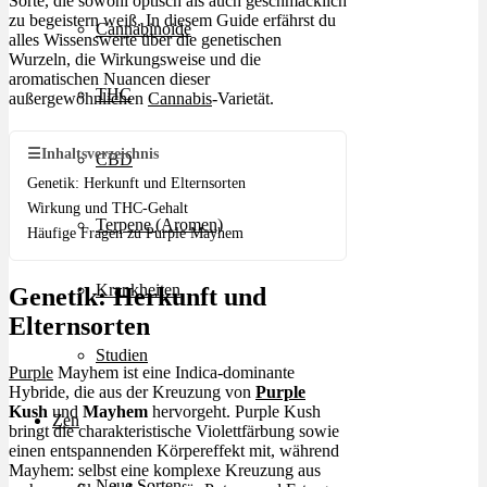
Sorte, die sowohl optisch als auch geschmacklich
zu begeistern weiß. In diesem Guide erfährst du
Cannabinoide
alles Wissenswerte über die genetischen
Wurzeln, die Wirkungsweise und die
aromatischen Nuancen dieser
THC
außergewöhnlichen
Cannabis
-Varietät.
☰
Inhaltsverzeichnis
CBD
Genetik: Herkunft und Elternsorten
Wirkung und THC-Gehalt
Terpene (Aromen)
Häufige Fragen zu Purple Mayhem
Krankheiten
Genetik: Herkunft und
Elternsorten
Studien
Purple
Mayhem ist eine Indica-dominante
Hybride, die aus der Kreuzung von
Purple
Kush
und
Mayhem
hervorgeht. Purple Kush
Zen
bringt die charakteristische Violettfärbung sowie
einen entspannenden Körpereffekt mit, während
Mayhem: selbst eine komplexe Kreuzung aus
Neue Sorten