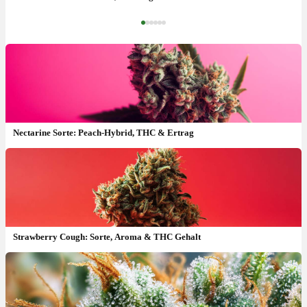
‹
›
Nectarine Sorte: Peach-Hybrid, THC & Ertrag
Strawberry Cough: Sorte, Aroma & THC Gehalt