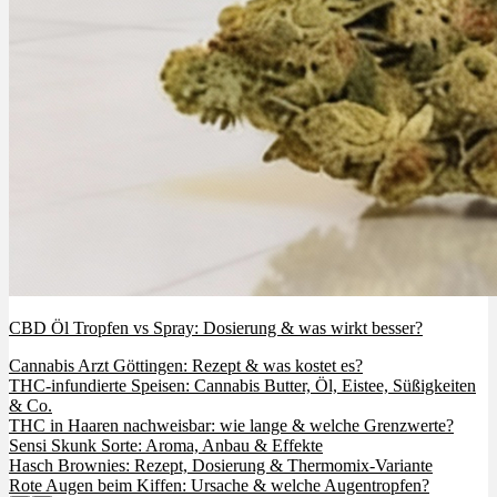
CBD Öl Tropfen vs Spray: Dosierung & was wirkt besser?
Cannabis Arzt Göttingen: Rezept & was kostet es?
THC-infundierte Speisen: Cannabis Butter, Öl, Eistee, Süßigkeiten
& Co.
THC in Haaren nachweisbar: wie lange & welche Grenzwerte?
Sensi Skunk Sorte: Aroma, Anbau & Effekte
Hasch Brownies: Rezept, Dosierung & Thermomix-Variante
Rote Augen beim Kiffen: Ursache & welche Augentropfen?