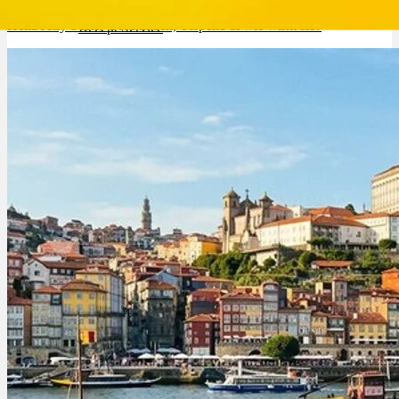
Hella Jelly Sorte: Geschmack, Terpene & wie wirkt sie?
Rezept Service
Apotheken Service
Lieferung
Cannabis Karte
Zen TV
Erfahrungen
Login