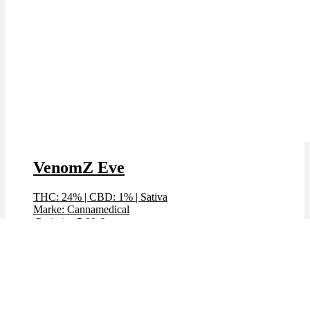
VenomZ Eve
THC: 24%
|
CBD: 1%
|
Sativa
Marke: Cannamedical
Preis / g: 5,99 €
Preis / g: nur 5,29 €
Bewertet mit
4.88
von 5