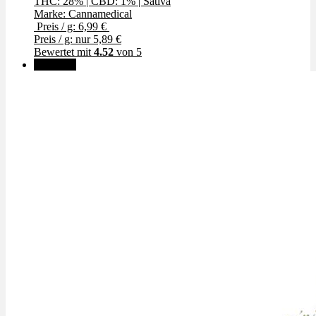
THC: 28%
|
CBD: 1%
|
Sativa
Marke: Cannamedical
Preis / g: 6,99 €
Preis / g: nur 5,89 €
Bewertet mit
4.52
von 5
Angebot!