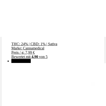
Goofiez
THC: 24%
|
CBD: 1%
|
Sativa
Marke: Cannamedical
Preis / g: 7,99 €
Bewertet mit
4.90
von 5
✨High THC