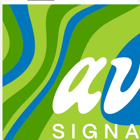
Schlafstörungen
Cannabis Ärzte
Cannabis Rezept
Cannabis Apotheke
Wissen
Cannabis Wirkung
Medizinisches Cannabis