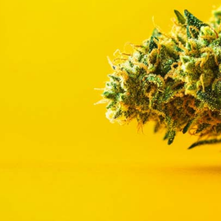
Bewertungen
Hersteller
News
App
Newsletter
Services
Ärzte Service