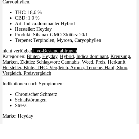
Caryophyllen.
THC: 18,6 %
CBD: 1,0 %
Art: Indica-dominanter Hybrid
Hersteller: Heyday
Produkt: Sibanax GMO Zkittlez 20/1
Terpene: Terpinolen, Myrcen, Caryophyllen
nicht verfügbar
Live-Bestand abfragen
Kategorien:
Blüten
,
Heyday
,
Hybrid
,
Indica dominant
,
Kreuzung
,
Marken
,
Zkittlez
Schlagwort:
Cannabis, Weed, Preis, Herkunft,
Hersteller, Blüte, THC, Vergleich, Aroma, Terpene, Hanf, Shop,
Vergleich, Preisvergleich
Indikationen nach Symptomen:
Chronischer Schmerz
Schlafstörungen
Stress
Marke:
Heyday
Ähnliche Produkte