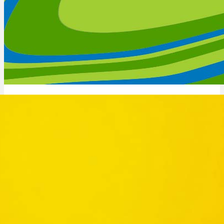
Cannabinoide
THC
CBD
Cannabis Mikrodosierung: 1–2mg, Wirkung & Therapie
Terpene (Aromen)
Krankheiten
Studien
Zen
Neue Sorten