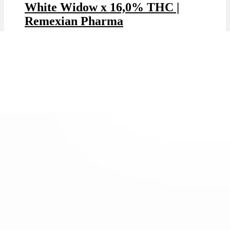
White Widow x 16,0% THC |
Remexian Pharma
THC: 16.0%
|
CBD: 1.0%
|
Sativa
Marke: Remexian Pharma