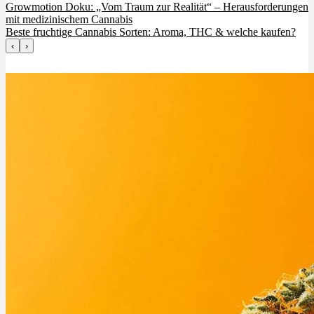
Growmotion Doku: „Vom Traum zur Realität“ – Herausforderungen
mit medizinischem Cannabis
Beste fruchtige Cannabis Sorten: Aroma, THC & welche kaufen?
‹
›