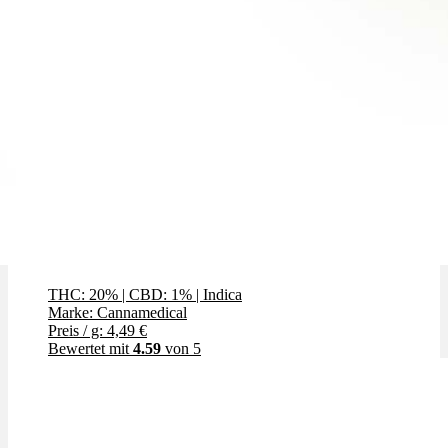
Black Cherry Punch
THC: 20%
|
CBD: 1%
|
Indica
Marke: Cannamedical
Preis / g: 4,49 €
Bewertet mit
4.59
von 5