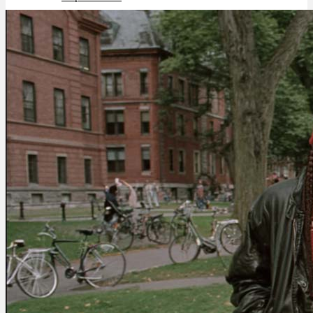
Schlafstörungen
Cannabis Ärzte
Cannabis Rezept
Cannabis Apotheke
Wissen
Cannabis Wirkung
Medizinisches Cannabis