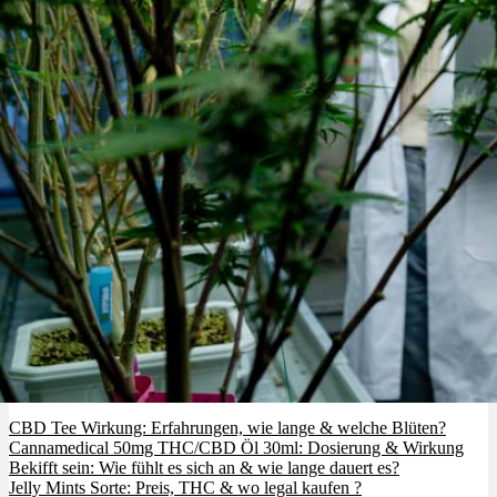
CBGA: die Mutter aller Cannabinoide & wie wirkt sie?
CBD Tee Wirkung: Erfahrungen, wie lange & welche Blüten?
Cannamedical 50mg THC/CBD Öl 30ml: Dosierung & Wirkung
Bekifft sein: Wie fühlt es sich an & wie lange dauert es?
Jelly Mints Sorte: Preis, THC & wo legal kaufen ?