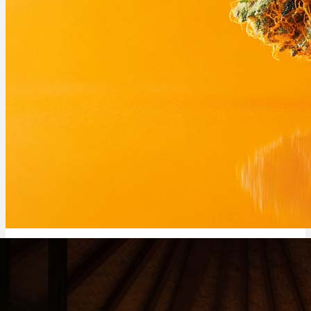
MAC 1 Sorte: Strain, THC-Gehalt & wo kaufen ?