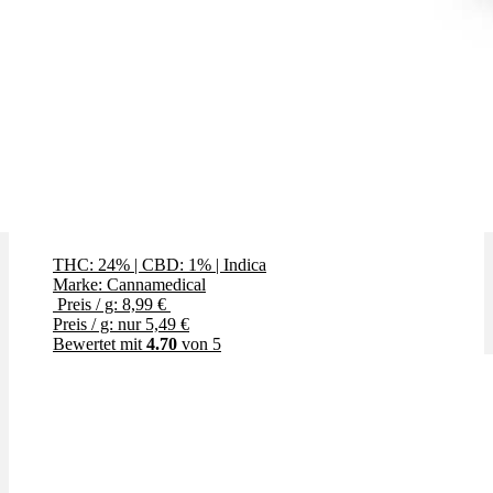
Tangerine Boost
THC: 24%
|
CBD: 1%
|
Indica
Marke: Cannamedical
Preis / g: 8,99 €
Preis / g: nur 5,49 €
Bewertet mit
4.70
von 5