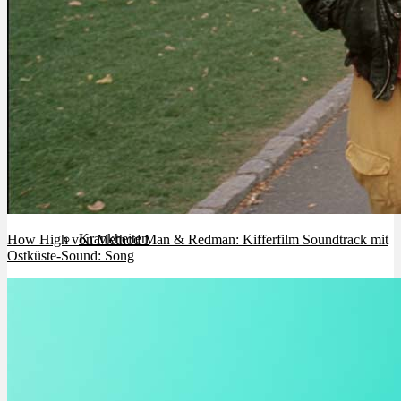
Cannabinoide
THC
CBD
Terpene (Aromen)
Krankheiten
How High von Method Man & Redman: Kifferfilm Soundtrack mit
Ostküste-Sound: Song
Studien
Zen
Neue Sorten