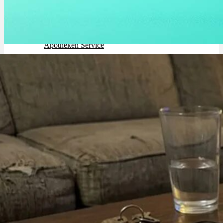
Rezept Service
Apotheken Service
Critical Bilbo: Sorte, Aroma & THC Gehalt
Lieferung
Cannabis Karte
Zen TV
Erfahrungen
Login