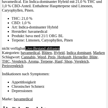
bavamedical. Ein Indica-dominanter Hybrid mit 21,0 % THC und
1,0 % CBD-Anteil. Enthaltene Hauptterpene sind Limonen,
Caryophyllen, Pinen.
THC: 21,0 %
CBD: 1,0 %
Art: Indica-dominanter Hybrid
Hersteller: bavamedical
Produkt: bava med 21/1 ORG BL
Terpene: Limonen, Caryophyllen, Pinen
nicht verfügbar
Live-Bestand abfragen
Kategorien:
bavamedical
,
Blüten
,
Hybrid
,
Indica dominant
,
Marken
Schlagwort:
Cannabis, Weed, Preis, Herkunft, Hersteller, Blüte,
THC, Vergleich, Aroma, Terpene, Hanf, Shop, Vergleich,
Preisvergleich
Indikationen nach Symptomen:
Appetitlosigkeit
Chronischer Schmerz
Depressionen
Marke:
bavamedical