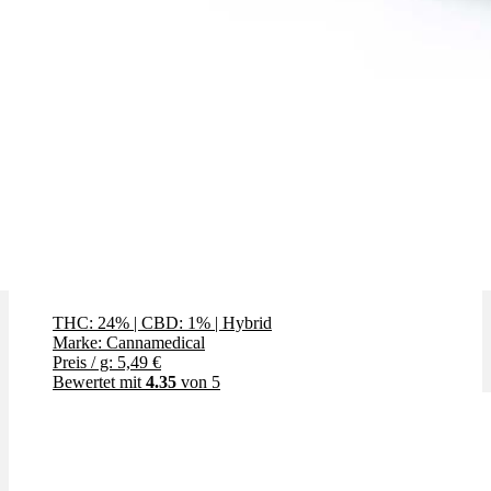
OG Kush
THC: 24%
|
CBD: 1%
|
Hybrid
Marke: Cannamedical
Preis / g: 5,49 €
Bewertet mit
4.35
von 5