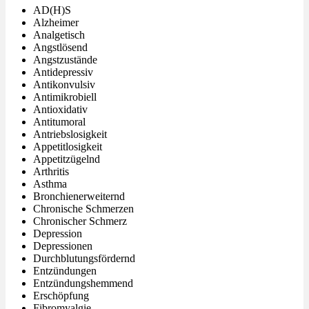
AD(H)S
Alzheimer
Analgetisch
Angstlösend
Angstzustände
Antidepressiv
Antikonvulsiv
Antimikrobiell
Antioxidativ
Antitumoral
Antriebslosigkeit
Appetitlosigkeit
Appetitzügelnd
Arthritis
Asthma
Bronchienerweiternd
Chronische Schmerzen
Chronischer Schmerz
Depression
Depressionen
Durchblutungsfördernd
Entzündungen
Entzündungshemmend
Erschöpfung
Fibromyalgie