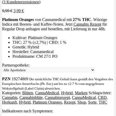
(
3
Kundenrezensionen)
Ursprünglicher
Aktueller
9,99
€
3,99
€
Preis
Preis
Platinum Oranges
von Cannamedical mit
27% THC
. Würzige
war:
ist:
Indica mit Beeren- und Kaffee-Noten. Jetzt
Cannabis Rezept
für
9,99 €
3,99 €.
Regular Drop anfragen und bestellen, mit Lieferung in nur 48h.
Kultivar: Platinum Oranges
THC: 27 % (±2,7%) | CBD: 1 %
Genetik: Hybrid
Hersteller: Cannamedical
Produktname: CM 27/1 PO
Partnerapotheke:
PZN
19274869
Der tatsächliche THC-Gehalt kann gemäß den Vorgaben des
Europäischen Arzneibuchs (Ph. Eur.) um bis zu ±2.7 % vom angegebenen
Wirkstoffgehalt (Label Claim) abweichen.
Kategorien:
Blüten
,
CannaMedical
,
Hybrid
,
Marken
Schlagwörter:
Cannabis
,
Cannabisblüte
,
Cannabisrezept
,
CannaMedical
,
CBD
,
Herkunft
,
Hybrid
,
Platinum Oranges
,
Rezept
,
Shop
,
Sorte
,
THC
Indikationen nach Symptomen: