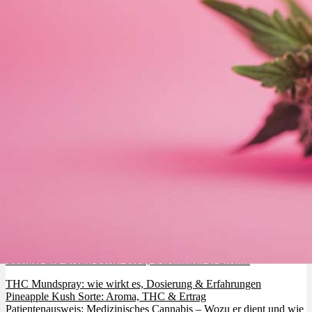
Cookies and Cream Sorte: THC, Geschmack & Effekte
THC Mundspray: wie wirkt es, Dosierung & Erfahrungen
Pineapple Kush Sorte: Aroma, THC & Ertrag
Patientenausweis: Medizinisches Cannabis – Wozu er dient und wie