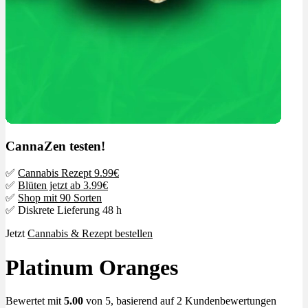
CannaZen testen!
✅
Cannabis Rezept 9.99€
✅
Blüten jetzt ab 3.99€
✅
Shop mit 90 Sorten
✅ Diskrete Lieferung 48 h
Jetzt
Cannabis & Rezept bestellen
Platinum Oranges
Bewertet mit
5.00
von 5, basierend auf
2
Kundenbewertungen