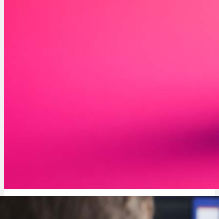
Pineapple Kush Sorte: Aroma, THC & Ertrag