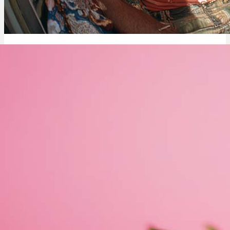
Kiffer Lunge reinigen: Entgiftung & wie lange dauert es?