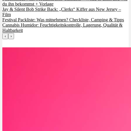
du ihn bekommst + Vorlage
Jay & Silent Bob Strike Back: „Clerks“ Kiffer aus New Jersey –
Film
Festival Packliste: Was mitnehmen? Checkliste, Camping & Tipps
Cannabis Humidor: Feuchtigkeitskontrolle, Lagerung, Qualität &
Haltbarkeit
‹
›