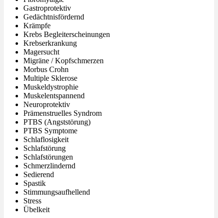
Gastroprotektiv
Gedächtnisfördernd
Krämpfe
Krebs Begleiterscheinungen
Krebserkrankung
Magersucht
Migräne / Kopfschmerzen
Morbus Crohn
Multiple Sklerose
Muskeldystrophie
Muskelentspannend
Neuroprotektiv
Prämenstruelles Syndrom
PTBS (Angststörung)
PTBS Symptome
Schlaflosigkeit
Schlafstörung
Schlafstörungen
Schmerzlindernd
Sedierend
Spastik
Stimmungsaufhellend
Stress
Übelkeit