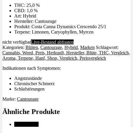
THC: 25,0 %
CBD: 1,0 %
Art: Hybrid
Hersteller: Cantourage
Produkt: Costa Canna Dynamics Crescendo 25/1
Terpene: Limonen, Caryophyllen, Myrcen
nicht verfügbar
Live-Bestand abfragen
Kategorien:
Blüten
,
Cantourage
,
Hybrid
,
Marken
Schlagwort:
Cannabis, Weed, Preis, Herkunft, Hersteller, Blüte, THC, Vergleich,
Aroma, Terpene, Hanf, Shop, Vergleich, Preisvergleich
Indikationen nach Symptomen:
Angstzustände
Chronischer Schmerz
Schlafstörungen
Marke:
Cantourage
Ähnliche Produkte
✨High THC