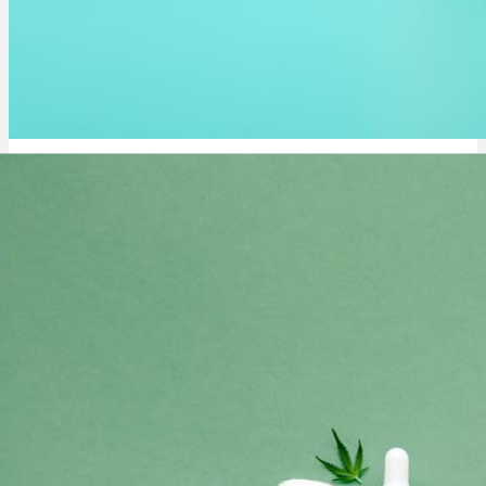
Kade’s Kush: Sorte, Aroma & THC Gehalt