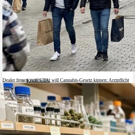
Cannabinoide
THC
CBD
Terpene (Aromen)
Dealer freuen sich! CDU will Cannabis-Gesetz kippen: Arztpflicht
Krankheiten
+ Versandverbot
Studien
Zen
Neue Sorten