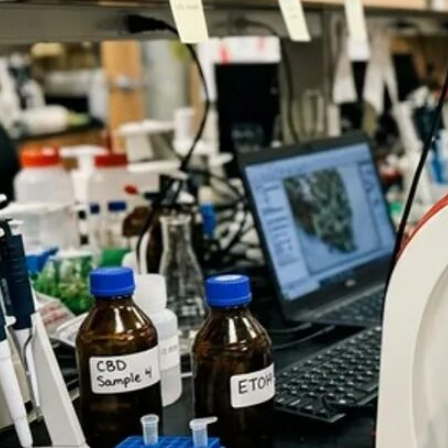
Bewertungen
Hersteller
News
App
Newsletter
Services
Ärzte Service