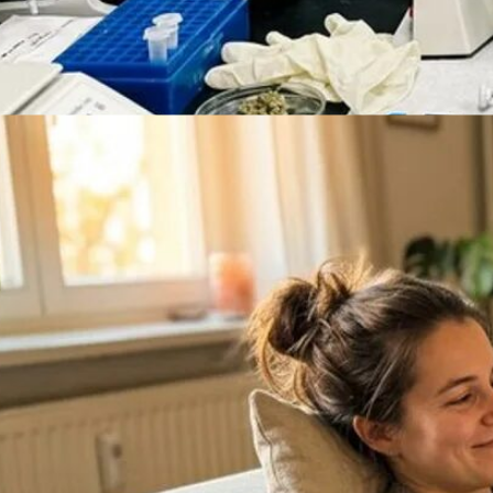
Rezept Service
Apotheken Service
Green Thumb Industries Aktie: Kurs & Prognose ?
Lieferung
Cannabis Karte
Zen TV
Erfahrungen
Login