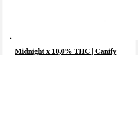
Midnight x 10,0% THC | Canify
THC: 10.0%
|
CBD: 1.0%
|
Hybrid
Marke: Canify
🔥Beliebt