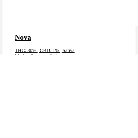
Nova
THC: 30%
|
CBD: 1%
|
Sativa
Marke: Cannamedical
Preis / g: 6,69 €
Bewertet mit
5.00
von 5