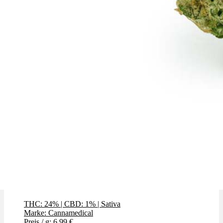
Gelato Dream
THC: 24%
|
CBD: 1%
|
Sativa
Marke: Cannamedical
Preis / g: 6,99 €