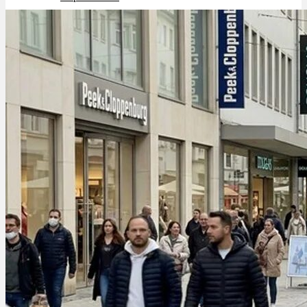
Schlafstörungen
Cannabis Ärzte
Cannabis Rezept
Cannabis Apotheke
Wissen
Cannabis Wirkung
Medizinisches Cannabis