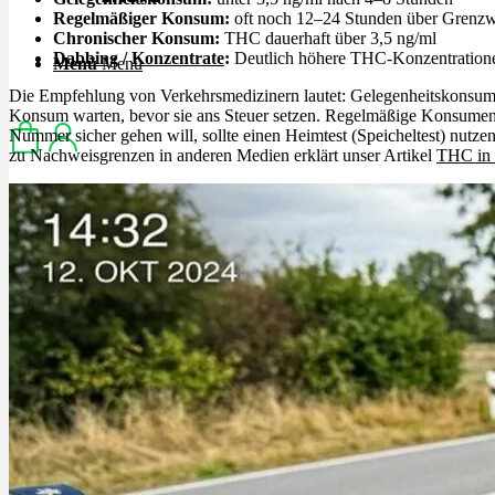
Regelmäßiger Konsum:
oft noch 12–24 Stunden über Grenzw
Chronischer Konsum:
THC dauerhaft über 3,5 ng/ml
Dabbing
/
Konzentrate
:
Deutlich höhere THC-Konzentratione
Menü
Menü
Die Empfehlung von Verkehrsmedizinern lautet: Gelegenheitskonsum
Konsum warten, bevor sie ans Steuer setzen. Regelmäßige Konsument
Nummer sicher gehen will, sollte einen Heimtest (Speicheltest) nutze
zu Nachweisgrenzen in anderen Medien erklärt unser Artikel
THC in 