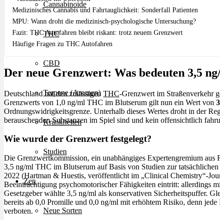
Cannabinoide
Medizinisches Cannabis und Fahrtauglichkeit: Sonderfall Patienten
MPU: Wann droht die medizinisch-psychologische Untersuchung?
Fazit: THC Autofahren bleibt riskant: trotz neuem Grenzwert
THC
Häufige Fragen zu THC Autofahren
CBD
Der neue Grenzwert: Was bedeuten 3,5 ng
Terpene (Aromen)
Deutschland hat den zulässigen
THC
-Grenzwert im Straßenverkehr ges
Grenzwerts von 1,0 ng/ml THC im Blutserum gilt nun ein Wert von
3
Ordnungswidrigkeitsgrenze. Unterhalb dieses Wertes droht in der Reg
berauschenden Substanzen im Spiel sind und kein offensichtlich fahrun
Krankheiten
Wie wurde der Grenzwert festgelegt?
Studien
Die Grenzwertkommission, ein unabhängiges Expertengremium aus R
3,5 ng/ml THC im Blutserum auf Basis von Studien zur tatsächlichen F
2022 (Hartman & Huestis, veröffentlicht im „Clinical Chemistry“-Jou
Zen
Beeinträchtigung psychomotorischer Fähigkeiten eintritt: allerdings m
Gesetzgeber wählte 3,5 ng/ml als konservativen Sicherheitspuffer. Gl
bereits ab 0,0 Promille und 0,0 ng/ml mit erhöhtem Risiko, denn jed
Neue Sorten
verboten.