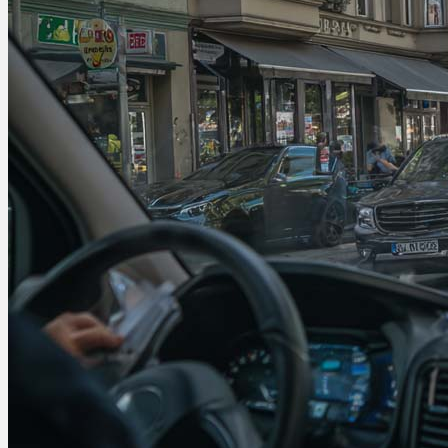
Ablauf
Therapien
Alle Krankheiten
Chronische Schmerzen
ADHS
Angststörungen
Chronische Migräne
Depressionen