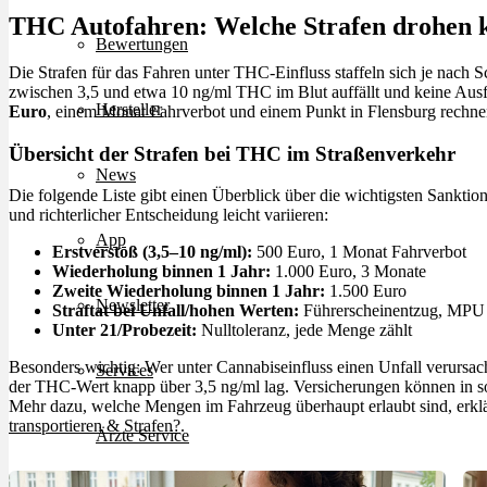
THC Autofahren: Welche Strafen drohen 
Bewertungen
Die Strafen für das Fahren unter THC-Einfluss staffeln sich je nach 
zwischen 3,5 und etwa 10 ng/ml THC im Blut auffällt und keine Aus
Hersteller
Euro
, einem Monat Fahrverbot und einem Punkt in Flensburg rechnen
Übersicht der Strafen bei THC im Straßenverkehr
News
Die folgende Liste gibt einen Überblick über die wichtigsten Sankti
und richterlicher Entscheidung leicht variieren:
App
Erstverstoß (3,5–10 ng/ml):
500 Euro, 1 Monat Fahrverbot
Wiederholung binnen 1 Jahr:
1.000 Euro, 3 Monate
Zweite Wiederholung binnen 1 Jahr:
1.500 Euro
Newsletter
Straftat bei Unfall/hohen Werten:
Führerscheinentzug, MPU
Unter 21/Probezeit:
Nulltoleranz, jede Menge zählt
Besonders wichtig: Wer unter Cannabiseinfluss einen Unfall verursach
Services
der THC-Wert knapp über 3,5 ng/ml lag. Versicherungen können in so
Mehr dazu, welche Mengen im Fahrzeug überhaupt erlaubt sind, erklä
transportieren & Strafen?
.
Ärzte Service