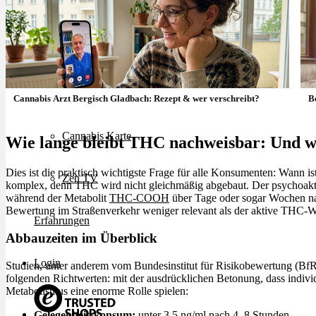
Rezept Service
Apotheken Service
Lieferung
Cannabis Arzt Bergisch Gladbach: Rezept & wer verschreibt?
B
Cannabis Karte
Wie lange bleibt THC nachweisbar: Und wi
Dies ist die praktisch wichtigste Frage für alle Konsumenten: Wann 
Zen TV
komplex, denn THC wird nicht gleichmäßig abgebaut. Der psychoaktiv
während der Metabolit
THC-COOH
über Tage oder sogar Wochen nach
Bewertung im Straßenverkehr weniger relevant als der aktive THC-W
Erfahrungen
Abbauzeiten im Überblick
Login
Studien, unter anderem vom Bundesinstitut für Risikobewertung (Bf
folgenden Richtwerten: mit der ausdrücklichen Betonung, dass indivi
Metabolismus eine enorme Rolle spielen:
Gelegenheitskonsum:
unter 3,5 ng/ml nach 4–8 Stunden