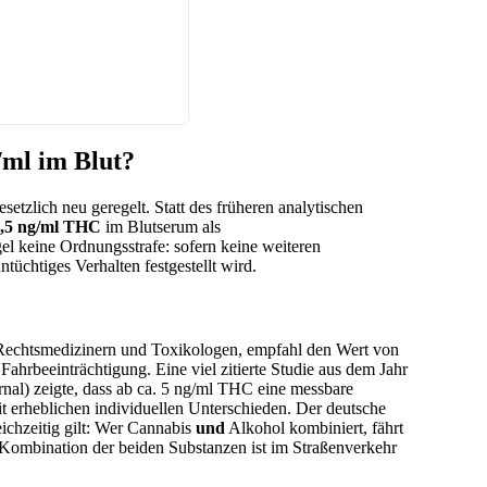
/ml im Blut?
etzlich neu geregelt. Statt des früheren analytischen
,5 ng/ml THC
im Blutserum als
el keine Ordnungsstrafe: sofern keine weiteren
tüchtiges Verhalten festgestellt wird.
echtsmedizinern und Toxikologen, empfahl den Wert von
ahrbeeinträchtigung. Eine viel zitierte Studie aus dem Jahr
rnal) zeigte, dass ab ca. 5 ng/ml THC eine messbare
it erheblichen individuellen Unterschieden. Der deutsche
eichzeitig gilt: Wer Cannabis
und
Alkohol kombiniert, fährt
e Kombination der beiden Substanzen ist im Straßenverkehr