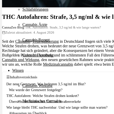
Schlafstörungen
THC Autofahren: Strafe, 3,5 ng/ml & wie 
Cannabis Ärzte
CannaZen
›
Blog
›
THC Autofahren: Strafe, 3,5 ng/ml & wie lange warten?
Zuletzt aktualisiert: 4. August 2026
Cannabis Rezept
Seit der
Cannabis
–
Teillegalisierung
in Deutschland fragen sich viele
Welche Strafen drohen, was bedeutet der neue Grenzwert von 3,5 n
Rechtslage hat sich geändert, aber die Konsequenzen bei einem Verstoß
Bußgelder, Punkte in Flensburg und im schlimmsten Fall den Führers
Cannabis Apotheke
Cannabis und Wirkung
, den neuen gesetzlichen Rahmen sowie prakt
wir uns an, welche Rolle
Medizinalcannabis
dabei spielt: etwa beim 
Wissen
☰
Inhaltsverzeichnis
Der neue Grenzwert: Was bedeuten 3,5 ng/ml im Blut?
Cannabis Wirkung
Wie wurde der Grenzwert festgelegt?
THC Autofahren: Welche Strafen drohen konkret?
Medizinisches Cannabis
Übersicht der Strafen bei THC im Straßenverkehr
Wie lange bleibt THC nachweisbar: Und wie lange sollte man warten?
Abbauzeiten im Überblick