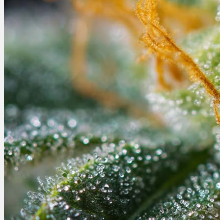
Ablauf
Therapien
Alle Krankheiten
Chronische Schmerzen
ADHS
Angststörungen
Chronische Migräne
Depressionen