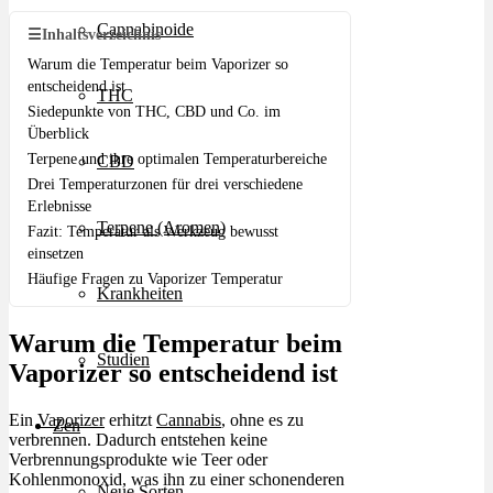
Cannabinoide
☰
Inhaltsverzeichnis
Warum die Temperatur beim Vaporizer so
entscheidend ist
THC
Siedepunkte von THC, CBD und Co. im
Überblick
Terpene und ihre optimalen Temperaturbereiche
CBD
Drei Temperaturzonen für drei verschiedene
Erlebnisse
Terpene (Aromen)
Fazit: Temperatur als Werkzeug bewusst
einsetzen
Häufige Fragen zu Vaporizer Temperatur
Krankheiten
Warum die Temperatur beim
Studien
Vaporizer so entscheidend ist
Ein
Vaporizer
erhitzt
Cannabis
, ohne es zu
Zen
verbrennen. Dadurch entstehen keine
Verbrennungsprodukte wie Teer oder
Kohlenmonoxid, was ihn zu einer schonenderen
Neue Sorten