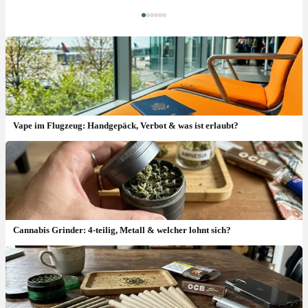
‹
›
Vape im Flugzeug: Handgepäck, Verbot & was ist erlaubt?
Cannabis Grinder: 4-teilig, Metall & welcher lohnt sich?