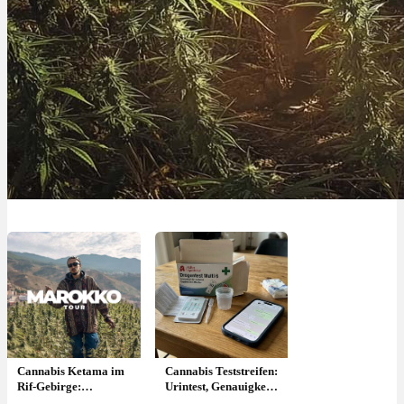
Cannabis Ketama im
Cannabis Teststreifen:
Rif-Gebirge:
Urintest, Genauigkeit
Marokko’s Haschisch
& wie lange?