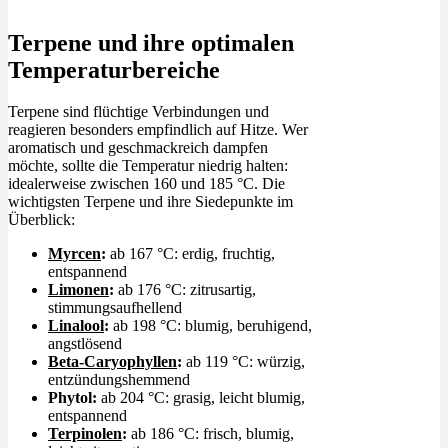
Berge – Reisen in
Marokko
Terpene und ihre optimalen
Temperaturbereiche
Terpene sind flüchtige Verbindungen und
reagieren besonders empfindlich auf Hitze. Wer
aromatisch und geschmackreich dampfen
möchte, sollte die Temperatur niedrig halten:
idealerweise zwischen 160 und 185 °C. Die
wichtigsten Terpene und ihre Siedepunkte im
Überblick:
Myrcen
:
ab 167 °C: erdig, fruchtig,
entspannend
Limonen
:
ab 176 °C: zitrusartig,
stimmungsaufhellend
Linalool
:
ab 198 °C: blumig, beruhigend,
angstlösend
Beta-Caryophyllen
:
ab 119 °C: würzig,
entzündungshemmend
Phytol:
ab 204 °C: grasig, leicht blumig,
entspannend
Terpinolen
:
ab 186 °C: frisch, blumig,