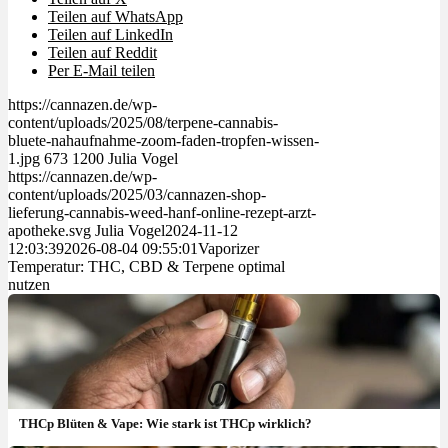
Teilen auf WhatsApp
Teilen auf LinkedIn
Teilen auf Reddit
Per E-Mail teilen
https://cannazen.de/wp-
content/uploads/2025/08/terpene-cannabis-
bluete-nahaufnahme-zoom-faden-tropfen-wissen-
1.jpg
673
1200
Julia Vogel
https://cannazen.de/wp-
content/uploads/2025/03/cannazen-shop-
lieferung-cannabis-weed-hanf-online-rezept-arzt-
apotheke.svg
Julia Vogel
2024-11-12
12:03:39
2026-08-04 09:55:01
Vaporizer
Temperatur: THC, CBD & Terpene optimal
nutzen
THCp Blüten & Vape: Wie stark ist THCp wirklich?