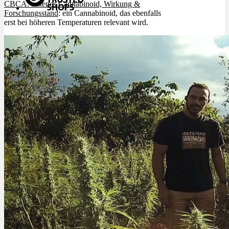
CBCA: seltenes Cannabinoid, Wirkung &
Forschungsstand
: ein Cannabinoid, das ebenfalls
erst bei höheren Temperaturen relevant wird.
Menü
Menü