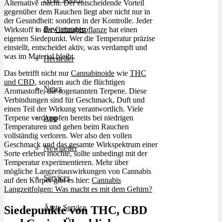
Alternative macht. Der entscheidende Vorteil
gegenüber dem Rauchen liegt aber nicht nur in
der Gesundheit: sondern in der Kontrolle. Jeder
Bewertungen
Wirkstoff in der
Cannabispflanze
hat einen
eigenen Siedepunkt. Wer die Temperatur präzise
einstellt, entscheidet aktiv, was verdampft und
was im Material bleibt.
Hersteller
Das betrifft nicht nur
Cannabinoide
wie
THC
und CBD
, sondern auch die flüchtigen
News
Aromastoffe, die sogenannten Terpene. Diese
Verbindungen sind für Geschmack, Duft und
einen Teil der Wirkung verantwortlich. Viele
Terpene verdampfen bereits bei niedrigen
App
Temperaturen und gehen beim Rauchen
vollständig verloren. Wer also den vollen
Geschmack und das gesamte Wirkspektrum einer
Newsletter
Sorte erleben möchte, sollte unbedingt mit der
Temperatur experimentieren. Mehr über
mögliche Langzeitauswirkungen von Cannabis
Services
auf den Körper gibt es hier:
Cannabis
Langzeitfolgen: Was macht es mit dem Gehirn?
Ärzte Service
Siedepunkte von THC, CBD