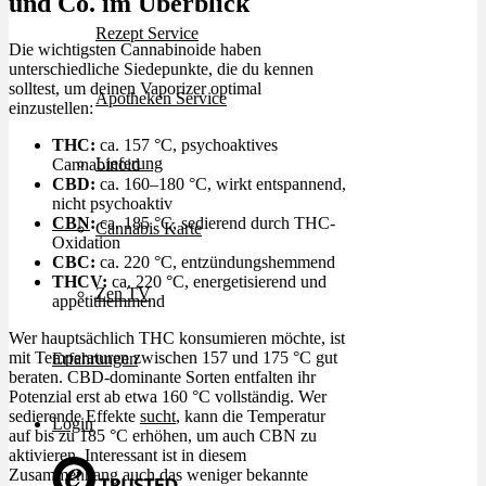
und Co. im Überblick
Rezept Service
Die wichtigsten Cannabinoide haben
unterschiedliche Siedepunkte, die du kennen
solltest, um deinen Vaporizer optimal
Apotheken Service
einzustellen:
THC:
ca. 157 °C, psychoaktives
Lieferung
Cannabinoid
CBD:
ca. 160–180 °C, wirkt entspannend,
nicht psychoaktiv
CBN
:
ca. 185 °C, sedierend durch THC-
Cannabis Karte
Oxidation
CBC:
ca. 220 °C, entzündungshemmend
THCV:
ca. 220 °C, energetisierend und
Zen TV
appetithemmend
Wer hauptsächlich THC konsumieren möchte, ist
mit Temperaturen zwischen 157 und 175 °C gut
Erfahrungen
beraten. CBD-dominante Sorten entfalten ihr
Potenzial erst ab etwa 160 °C vollständig. Wer
sedierende Effekte
sucht
, kann die Temperatur
Login
auf bis zu 185 °C erhöhen, um auch CBN zu
aktivieren. Interessant ist in diesem
Zusammenhang auch das weniger bekannte