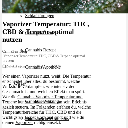
Schlafstörungen
Vaporizer Temperatur: THC,
CBD & Terpene optimal
Cannabis Ärzte
nutzen
Cannabis Rezept
CannaZen
›
Blog
Vaporizer Temperatur: THC, CBD & Terpene optimal
›
nutzen
Zuletzt aktualisiert: 4. August 2026
Cannabis Apotheke
Wer einen
Vaporizer
nutzt, weiß: Die Temperatur
entscheidet über alles. du bestimmt, welche
Wissen
Wirkstoffe verdampfen, wie intensiv der
Geschmack ist und welchen Effekt man spürt.
Wer die
Cannabis Vaporizer Temperatur und
Cannabis Wirkung
Terpene
kennt und versteht, kann sein Erlebnis
gezielt steuern. Im Folgenden erfährst du, welche
Temperaturbereiche für
THC
,
CBD
und die
wichtigsten
Terpene
optimal sind: und wie du
Medizinisches Cannabis
deinen
Vaporizer
richtig einsetzt.