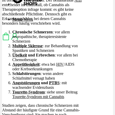
ist breiter als viele denken. Der behandelnde
Arzt
entscheidet im Einzelfall, ob Cannabis als
Therapieoption infrage kommt: es gibt keine
abschließende Pflichtliste. Dennoch gibt es
Erkrankungsbilder, bei denen Cannabis
Menü
Menü
besonders häufig verschrieben wird.
Chronische Schmerzen
: vor allem
neuropathische, therapieresistente
Schmerzen
Multiple Sklerose
: zur Behandlung von
Spastiken und Schmerzen
Übelkeit
und Erbrechen
: vor allem bei
Chemotherapie
Appetitlosigkeit
: etwa bei
HIV
/AIDS
oder Krebserkrankungen
Schlafstörungen
: wenn andere
Schlafmittel versagt haben
Angststörungen
und
PTBS
: mit
wachsender Evidenzbasis
Tourette-Syndrom
: siehe unser Beitrag
Tourette-Syndrom mit Cannabis
Studien zeigen, dass chronische Schmerzen mit
Abstand der häufigste Grund für eine Cannabis-
Verschreibung sind: Sie machen je nach