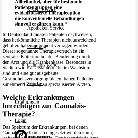
Allheilmittel, aber für bestimmte
Patientengruppen eine
Rezept Service
evidenzbasierte Therapieoption,
die konventionelle Behandlungen
sinnvoll ergänzen kann.“
Apotheken Service
In Deutschland müssen Patienten nachweisen,
dass herkömmliche Therapien nicht ausreichend
geholfen haben oder nicht vertragen wurden.
Lieferung
Dieser sogenannte Therapieversuch ist ein
zentrales Kriterium bei der Beurteilung durch
den
Arzt
und die Krankenkasse. Besonders in
Cannabis Karte
Städten wie Kaiserslautern, die im Wachstum
sind und eine gut ausgebaute
Gesundheitsversorgung bieten, haben Patienten
Zen TV
zunehmend Zugang zu spezialisierten Ärzten.
Welche Erkrankungen
Erfahrungen
berechtigen zur Cannabis-
Therapie?
Login
Das Spektrum der Erkrankungen, bei denen
Cannabis medizinisch eingesetzt werden kann,