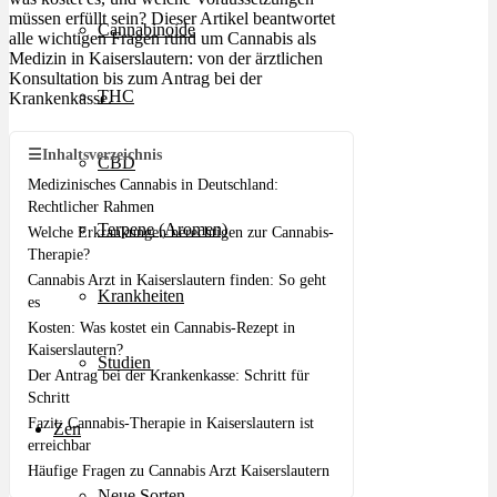
müssen erfüllt sein? Dieser Artikel beantwortet
Cannabinoide
alle wichtigen Fragen rund um Cannabis als
Medizin in Kaiserslautern: von der ärztlichen
Konsultation bis zum Antrag bei der
THC
Krankenkasse.
☰
Inhaltsverzeichnis
CBD
Medizinisches Cannabis in Deutschland:
Rechtlicher Rahmen
Terpene (Aromen)
Welche Erkrankungen berechtigen zur Cannabis-
Therapie?
Cannabis Arzt in Kaiserslautern finden: So geht
Krankheiten
es
Kosten: Was kostet ein Cannabis-Rezept in
Kaiserslautern?
Studien
Der Antrag bei der Krankenkasse: Schritt für
Schritt
Fazit: Cannabis-Therapie in Kaiserslautern ist
Zen
erreichbar
Häufige Fragen zu Cannabis Arzt Kaiserslautern
Neue Sorten