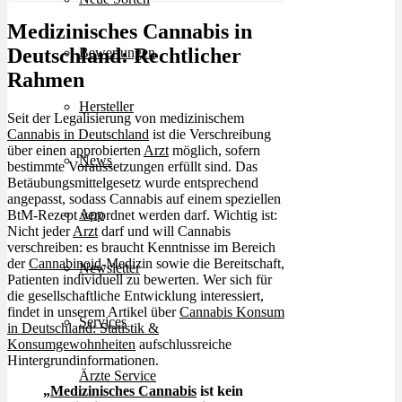
Medizinisches Cannabis in
Deutschland: Rechtlicher
Bewertungen
Rahmen
Hersteller
Seit der Legalisierung von medizinischem
Cannabis in Deutschland
ist die Verschreibung
über einen approbierten
Arzt
möglich, sofern
News
bestimmte Voraussetzungen erfüllt sind. Das
Betäubungsmittelgesetz wurde entsprechend
angepasst, sodass Cannabis auf einem speziellen
App
BtM-Rezept verordnet werden darf. Wichtig ist:
Nicht jeder
Arzt
darf und will Cannabis
verschreiben: es braucht Kenntnisse im Bereich
der
Cannabinoid
-Medizin sowie die Bereitschaft,
Newsletter
Patienten individuell zu bewerten. Wer sich für
die gesellschaftliche Entwicklung interessiert,
findet in unserem Artikel über
Cannabis Konsum
Services
in Deutschland: Statistik &
Konsumgewohnheiten
aufschlussreiche
Hintergrundinformationen.
Ärzte Service
„
Medizinisches Cannabis
ist kein