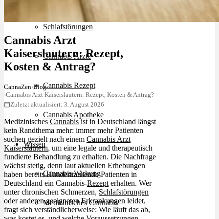
Schlafstörungen
Cannabis Arzt
Kaiserslautern: Rezept,
Cannabis Ärzte
Kosten & Antrag?
Cannabis Rezept
CannaZen
›
Blog
›
Cannabis Arzt Kaiserslautern: Rezept, Kosten & Antrag?
Zuletzt aktualisiert: 3. August 2026
Cannabis Apotheke
Medizinisches
Cannabis
ist in Deutschland längst
kein Randthema mehr: immer mehr Patienten
suchen gezielt nach einem
Cannabis Arzt
Wissen
Kaiserslautern
, um eine legale und therapeutisch
fundierte Behandlung zu erhalten. Die Nachfrage
wächst stetig, denn laut aktuellen Erhebungen
Cannabis Wirkung
haben bereits Hunderttausende Patienten in
Deutschland ein Cannabis-
Rezept
erhalten. Wer
unter chronischen Schmerzen,
Schlafstörungen
oder anderen geeigneten Erkrankungen leidet,
Medizinisches Cannabis
fragt sich verständlicherweise: Wie läuft das ab,
was kostet es, und welche Voraussetzungen