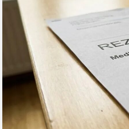
Ablauf
Therapien
Alle Krankheiten
Chronische Schmerzen
ADHS
Angststörungen
Chronische Migräne
Depressionen