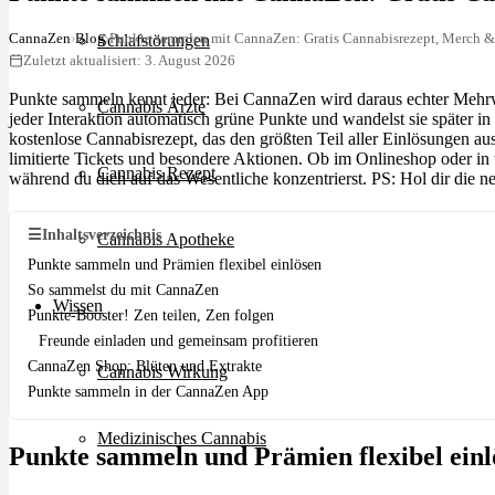
CannaZen
›
Blog
›
Punkte sammlen mit CannaZen: Gratis Cannabisrezept, Merch &
Schlafstörungen
Zuletzt aktualisiert: 3. August 2026
Punkte sammeln kennt jeder: Bei CannaZen wird daraus echter Mehr
Cannabis Ärzte
jeder Interaktion automatisch grüne Punkte und wandelst sie später i
kostenlose Cannabisrezept, das den größten Teil aller Einlösungen a
limitierte Tickets und besondere Aktionen. Ob im Onlineshop oder in
Cannabis Rezept
während du dich auf das Wesentliche konzentrierst. PS: Hol dir die n
☰
Inhaltsverzeichnis
Cannabis Apotheke
Punkte sammeln und Prämien flexibel einlösen
So sammelst du mit CannaZen
Wissen
Punkte-Booster! Zen teilen, Zen folgen
Freunde einladen und gemeinsam profitieren
CannaZen Shop: Blüten und Extrakte
Cannabis Wirkung
Punkte sammeln in der CannaZen App
Medizinisches Cannabis
Punkte sammeln und Prämien flexibel einl