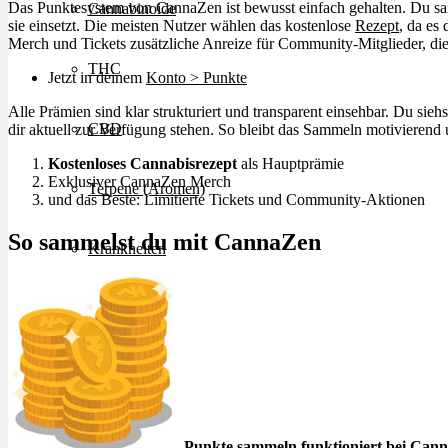
Das Punktesystem von CannaZen ist bewusst einfach gehalten. Du sa
Cannabinoide
sie einsetzt. Die meisten Nutzer wählen das kostenlose
Rezept
, da es 
Merch und Tickets zusätzliche Anreize für Community-Mitglieder, die l
THC
Jetzt in deinem
Konto > Punkte
Alle Prämien sind klar strukturiert und transparent einsehbar. Du sieh
CBD
dir aktuell zur Verfügung stehen. So bleibt das Sammeln motivierend 
Kostenloses Cannabisrezept
als Hauptprämie
Exklusiver CannaZen Merch
Terpene (Aromen)
und das Beste: Limitierte Tickets und Community-Aktionen
So sammelst du mit CannaZen
Krankheiten
Studien
Zen
Neue Sorten
Punkte sammeln funktioniert bei Can