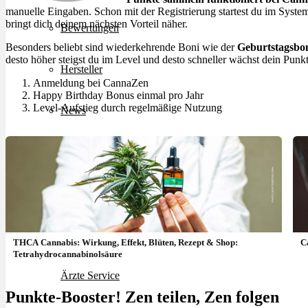
manuelle Eingaben. Schon mit der Registrierung startest du im System 
bringt dich deinem nächsten Vorteil näher.
Bewertungen
Besonders beliebt sind wiederkehrende Boni wie der
Geburtstagsbo
desto höher steigst du im Level und desto schneller wächst dein Punk
Hersteller
Anmeldung bei CannaZen
Happy Birthday Bonus einmal pro Jahr
Level-Aufstieg durch regelmäßige Nutzung
News
App
Newsletter
Services
THCA Cannabis: Wirkung, Effekt, Blüten, Rezept & Shop:
C
Tetrahydrocannabinolsäure
Ärzte Service
Punkte-Booster! Zen teilen, Zen folgen