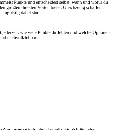
mmelst Punkte und entscheidest selbst, wann und wofür du
den größten direkten Vorteil bietet. Gleichzeitig schaffen
angfristig dabei sind.
st jederzeit, wie viele Punkte dir fehlen und welche Optionen
und nachvollziehbar.
naZen automatisch
, ohne komplizierte Schritte oder