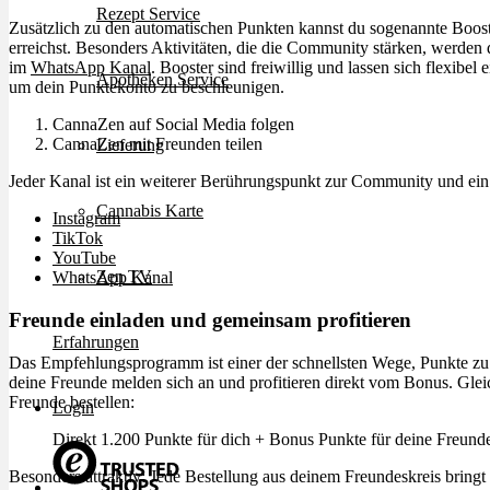
Rezept Service
Zusätzlich zu den automatischen Punkten kannst du sogenannte Booste
erreichst. Besonders Aktivitäten, die die Community stärken, werden 
im
WhatsApp Kanal
. Booster sind freiwillig und lassen sich flexibel
Apotheken Service
um dein Punktekonto zu beschleunigen.
CannaZen auf Social Media folgen
CannaZen mit Freunden teilen
Lieferung
Jeder Kanal ist ein weiterer Berührungspunkt zur Community und ein
Cannabis Karte
Instagram
TikTok
YouTube
Zen TV
WhatsApp Kanal
Freunde einladen und gemeinsam profitieren
Erfahrungen
Das Empfehlungsprogramm ist einer der schnellsten Wege, Punkte zu 
deine Freunde melden sich an und profitieren direkt vom Bonus. Gleic
Freunde bestellen:
Login
Direkt 1.200 Punkte
für dich + Bonus Punkte für deine Freund
Besonders attraktiv: Jede Bestellung aus deinem Freundeskreis bringt