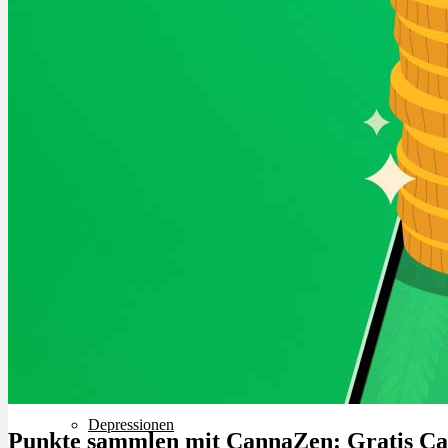
Ablauf
Therapien
Alle Krankheiten
Chronische Schmerzen
ADHS
Angststörungen
Chronische Migräne
Depressionen
Punkte sammlen mit CannaZen: Gratis Ca