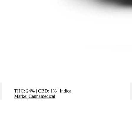
El Jefe
THC: 24%
|
CBD: 1%
|
Indica
Marke: Cannamedical
Preis / g: 7,99 €
Preis / g: nur 5,99 €
Bewertet mit
4.74
von 5