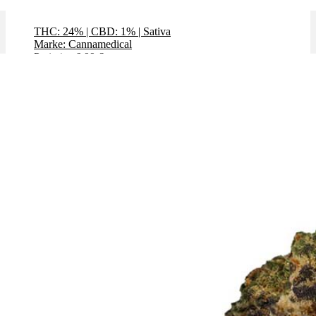
Gelato Dream
THC: 24%
|
CBD: 1%
|
Sativa
Marke: Cannamedical
Preis / g: 6,99 €
Bewertet mit
4.78
von 5
🔥Beliebt