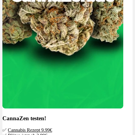
CannaZen testen!
✅
Cannabis Rezept 9.99€