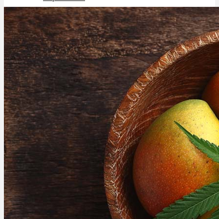
Schlafstörungen
Cannabis Ärzte
Cannabis Rezept
Cannabis Apotheke
Wissen
Cannabis Wirkung
Medizinisches Cannabis