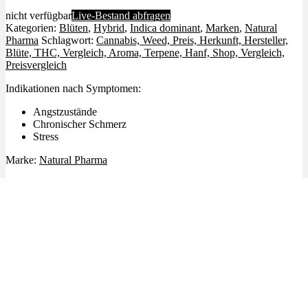
nicht verfügbar
Live-Bestand abfragen
Kategorien:
Blüten
,
Hybrid
,
Indica dominant
,
Marken
,
Natural
Pharma
Schlagwort:
Cannabis, Weed, Preis, Herkunft, Hersteller,
Blüte, THC, Vergleich, Aroma, Terpene, Hanf, Shop, Vergleich,
Preisvergleich
Indikationen nach Symptomen:
Angstzustände
Chronischer Schmerz
Stress
Marke:
Natural Pharma
Ähnliche Produkte