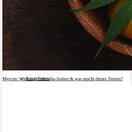
Cannabinoide
THC
CBD
Terpene (Aromen)
Krankheiten
Myrcen: Wirkung, Cannabis-Sorten & was macht dieses Terpen?
Studien
Zen
Neue Sorten