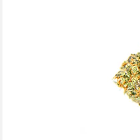
Bewertungen
Hersteller
News
App
Newsletter
Services
Ärzte Service