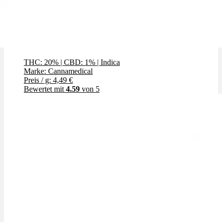
Black Cherry Punch
THC: 20%
|
CBD: 1%
|
Indica
Marke: Cannamedical
Preis / g: 4,49 €
Bewertet mit
4.59
von 5