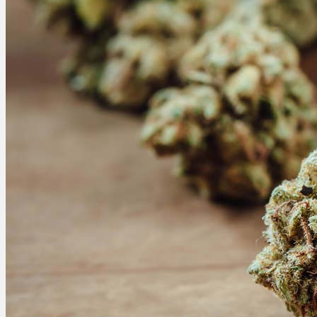
Bewertungen
Hersteller
News
App
Newsletter
Services
Ärzte Service