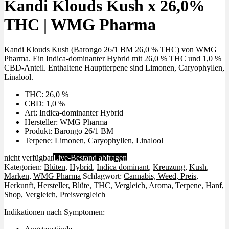
Kandi Klouds Kush x 26,0%
THC | WMG Pharma
Kandi Klouds Kush (Barongo 26/1 BM 26,0 % THC) von WMG
Pharma. Ein Indica-dominanter Hybrid mit 26,0 % THC und 1,0 %
CBD-Anteil. Enthaltene Hauptterpene sind Limonen, Caryophyllen,
Linalool.
THC: 26,0 %
CBD: 1,0 %
Art: Indica-dominanter Hybrid
Hersteller: WMG Pharma
Produkt: Barongo 26/1 BM
Terpene: Limonen, Caryophyllen, Linalool
nicht verfügbar
Live-Bestand abfragen
Kategorien:
Blüten
,
Hybrid
,
Indica dominant
,
Kreuzung
,
Kush
,
Marken
,
WMG Pharma
Schlagwort:
Cannabis, Weed, Preis,
Herkunft, Hersteller, Blüte, THC, Vergleich, Aroma, Terpene, Hanf,
Shop, Vergleich, Preisvergleich
Indikationen nach Symptomen: