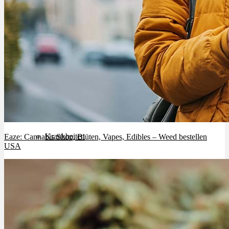
Cannabinoide
THC
CBD
Terpene (Aromen)
Krankheiten
Eaze: Cannabis Shop, Blüten, Vapes, Edibles – Weed bestellen
USA
Studien
Zen
Neue Sorten