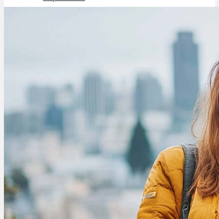
Schlafstörungen
Cannabis Ärzte
Cannabis Rezept
Cannabis Apotheke
Wissen
Cannabis Wirkung
Medizinisches Cannabis