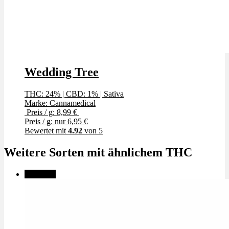
Wedding Tree
THC: 24%
|
CBD: 1%
|
Sativa
Marke: Cannamedical
Preis / g: 8,99 €
Preis / g: nur 6,95 €
Bewertet mit
4.92
von 5
Weitere Sorten mit ähnlichem THC
🔥Beliebt