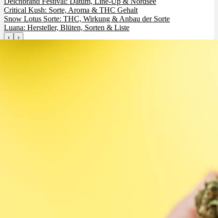
Deichbrand Festival: Datum, Line-Up & Nordsee
Critical Kush: Sorte, Aroma & THC Gehalt
Snow Lotus Sorte: THC, Wirkung & Anbau der Sorte
Luana: Hersteller, Blüten, Sorten & Liste
‹
›