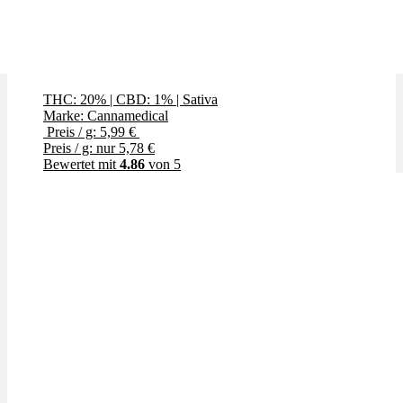
Gelato Dream
THC: 20%
|
CBD: 1%
|
Sativa
Marke: Cannamedical
Preis / g: 5,99 €
Preis / g: nur 5,78 €
Bewertet mit
4.86
von 5