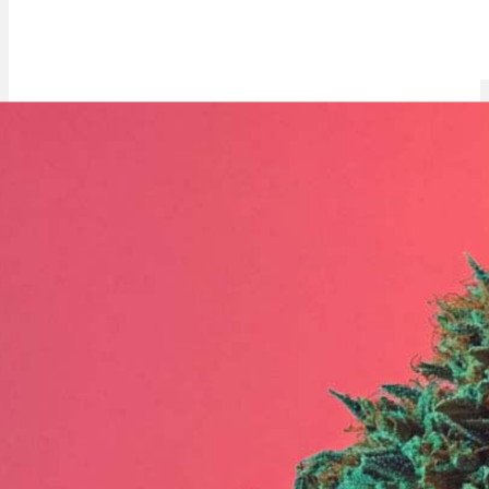
Jungle Juice Sorte: THC, Geschmack & Genetik erklärt