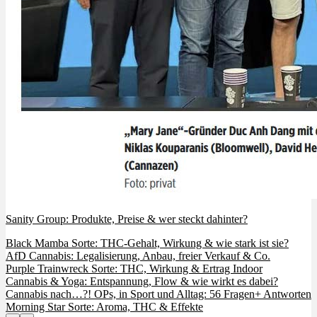
Sanity Group: Produkte, Preise & wer steckt dahinter?
Black Mamba Sorte: THC-Gehalt, Wirkung & wie stark ist sie?
AfD Cannabis: Legalisierung, Anbau, freier Verkauf & Co.
Purple Trainwreck Sorte: THC, Wirkung & Ertrag Indoor
Cannabis & Yoga: Entspannung, Flow & wie wirkt es dabei?
Cannabis nach…?! OPs, in Sport und Alltag: 56 Fragen+ Antworten
Morning Star Sorte: Aroma, THC & Effekte