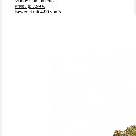
Marke: Cannamedical
Preis / g: 7,99 €
Bewertet mit
4.90
von 5