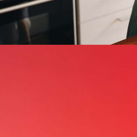
Cannabinoide
THC
CBD
CBL Cannabicyclol: Wirkung, Forschung & Potenzial
Terpene (Aromen)
Krankheiten
Studien
Zen
Neue Sorten