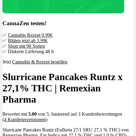
CannaZen testen!
✅
Cannabis Rezept 9.99€
✅
Blüten jetzt ab 3.99€
✅
Shop mit 90 Sorten
✅ Diskrete Lieferung 48 h
Jetzt
Cannabis & Rezept bestellen
Slurricane Pancakes Runtz x
27,1% THC | Remexian
Pharma
Bewertet mit
5.00
von 5, basierend auf
3
Kundenbewertungen
(
4
Kundenrezensionen)
Slurricane Pancakes Runtz (Eufloria 27/1 SRU 27,1 % THC) von
Remexian Pharma. Ein Indica mit 27,1 % THC und 1,0 % CBD-