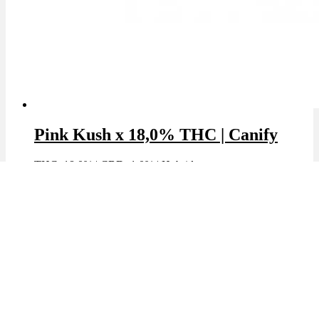
Pink Kush x 18,0% THC | Canify
THC: 18.0%
|
CBD: 1.0%
|
Hybrid
Marke: Canify
🔥Beliebt