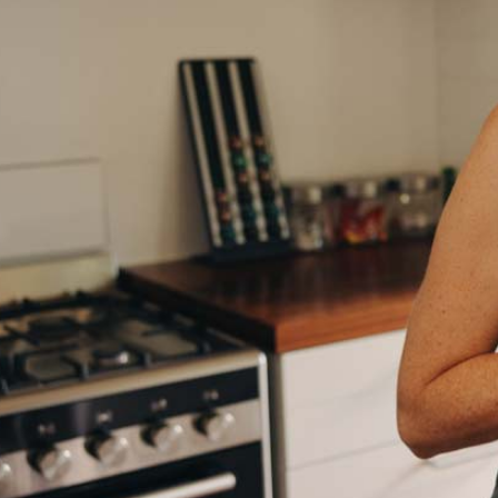
Schlafstörungen
Cannabis Ärzte
Cannabis Rezept
Cannabis Apotheke
Wissen
Cannabis Wirkung
Medizinisches Cannabis