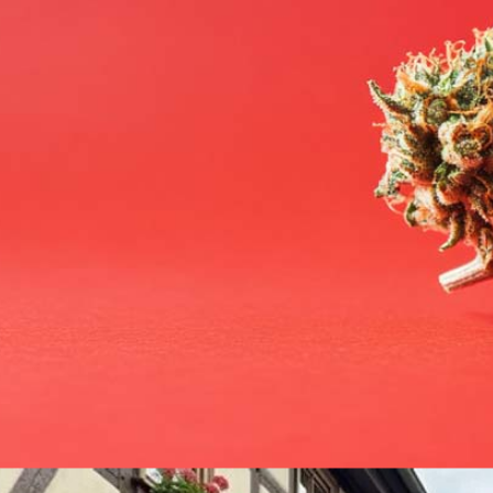
Bewertungen
Hersteller
News
App
Newsletter
Services
Ärzte Service
AC-OG Kush: Sorte, Aroma & THC Gehalt