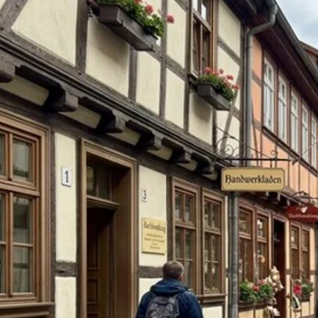
Rezept Service
Apotheken Service
Lieferung
Cannabis Karte
Zen TV
Erfahrungen
Login