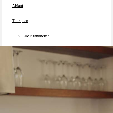
Ablauf
Therapien
Alle Krankheiten
Chronische Schmerzen
ADHS
Angststörungen
Chronische Migräne
Depressionen