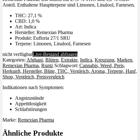
Anteil. Enthaltene Hauptterpene sind Limonen, Linalool, Farnesen.
THC: 27,1 %
CBD: 1,0 %
Art: Indica
Hersteller: Remexian Pharma
Produkt: Eufloria 27/1 SRU
Terpene: Limonen, Linalool, Farnesen
nicht verfügbar
Live-Bestand abfragen
Kategorien:
Afghani
,
Blüten
,
Extrakte
,
Indica
,
Kreuzung
,
Marken
,
Remexian Pharma
,
Runtz
Schlagwort:
Cannabis, Weed, Preis,
Herkunft, Hersteller, Blüte, THC, Vergleich, Aroma, Terpene, Hanf,
Shop, Vergleich, Preisvergleich
Indikationen nach Symptomen:
Angstzustände
Appetitlosigkeit
Schlafstörungen
Marke:
Remexian Pharma
Ähnliche Produkte