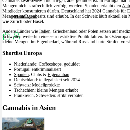
Cannabis zwar offiziell nicht legal, aber geduldet ist. In Portugal ha
Mengen nicht strafrechtlich verfolgt werden. Spanien erlaubt den
Anba
Mitglieder konsumieren dürfen. Deutschland hat 2024 Cannabis für E
Mengen im Eigenbesitz sind erlaubt. In der Schweiz läuft aktuell ein
Menü
Menü
wie Zürich oder Basel.
Andere Länder wie
Italien
, Griechenland oder Polen setzen auf medi
Schweden weiterhin eine sehr restriktive Politik fahren. In Osteuropa
kleine Mengen im Eigenbedarf, während Russland harte Strafen vorsi
Shortlist Europa
Niederlande: Coffeeshops, geduldet
Portugal: entkriminalisiert
Spanien
: Clubs &
Eigenanbau
Deutschland: teillegalisiert seit 2024
Schweiz: Modellprojekte
Tschechien: kleine Mengen erlaubt
Frankreich, Schweden: strikt verboten
Cannabis in Asien