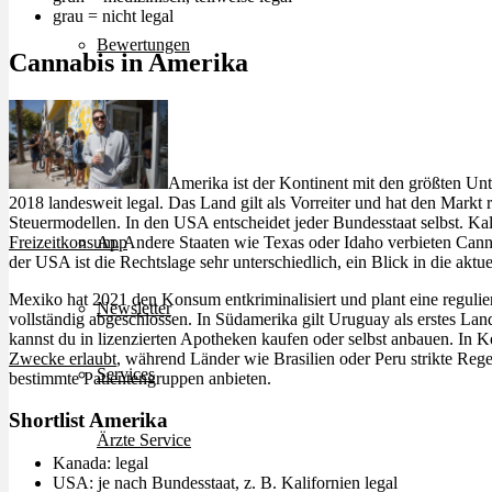
grau = nicht legal
Bewertungen
Cannabis in Amerika
Hersteller
News
Amerika ist der Kontinent mit den größten Un
2018 landesweit legal. Das Land gilt als Vorreiter und hat den Markt r
Steuermodellen. In den USA entscheidet jeder Bundesstaat selbst. K
Freizeitkonsum
. Andere Staaten wie Texas oder Idaho verbieten Canna
App
der USA ist die Rechtslage sehr unterschiedlich, ein Blick in die aktuel
Mexiko hat 2021 den Konsum entkriminalisiert und plant eine regulier
Newsletter
vollständig abgeschlossen. In Südamerika gilt Uruguay als erstes Land 
kannst du in lizenzierten Apotheken kaufen oder selbst anbauen. In 
Zwecke erlaubt
, während Länder wie Brasilien oder Peru strikte Reg
Services
bestimmte Patientengruppen anbieten.
Shortlist Amerika
Ärzte Service
Kanada: legal
USA: je nach Bundesstaat, z. B. Kalifornien legal