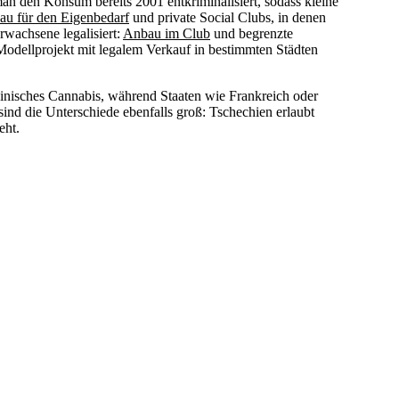
t man den Konsum bereits 2001 entkriminalisiert, sodass kleine
u für den Eigenbedarf
und private Social Clubs, in denen
rwachsene legalisiert:
Anbau im Club
und begrenzte
 Modellprojekt mit legalem Verkauf in bestimmten Städten
zinisches Cannabis, während Staaten wie Frankreich oder
 sind die Unterschiede ebenfalls groß: Tschechien erlaubt
eht.