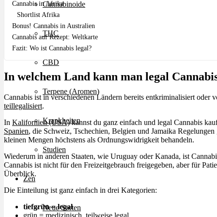
Cannabis in Afrika
Cannabinoide
Shortlist Afrika
Bonus! Cannabis in Australien
THC
Cannabis auf Rezept: Weltkarte
Fazit: Wo ist Cannabis legal?
CBD
In welchem Land kann man legal Cannabi
Terpene (Aromen)
Cannabis ist in verschiedenen Ländern bereits entkriminalisiert oder vo
teillegalisiert
.
Krankheiten
In
Kalifornien (USA)
kannst du ganz einfach und legal Cannabis kauf
Spanien
, die Schweiz, Tschechien, Belgien und Jamaika Regelungen 
kleinen Mengen höchstens als Ordnungswidrigkeit behandeln.
Studien
Wiederum in anderen Staaten, wie Uruguay oder Kanada, ist Cannabis s
Cannabis ist nicht für den Freizeitgebrauch freigegeben, aber für Pat
Überblick.
Zen
Die Einteilung ist ganz einfach in drei Kategorien:
tiefgrün = legal
Neue Sorten
grün = medizinisch, teilweise legal