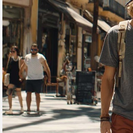
Ablauf
Therapien
Alle Krankheiten
Chronische Schmerzen
ADHS
Angststörungen
Chronische Migräne
Depressionen