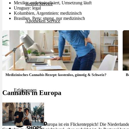
Mexiko: entkriminalisiert, Umsetzung läuft
Rezept Service
Uruguay: legal
Kolumbien, Argentinien: medizinisch
Brasilien, Peru: streng, nur medizinisch
Apotheken Service
Lieferung
Cannabis Karte
Zen TV
Medizinisches Cannabis Rezept: kostenlos, günstig & Schweiz?
B
Erfahrungen
Cannabis in Europa
Login
Europa ist ein Flickenteppich! Die Niederlande