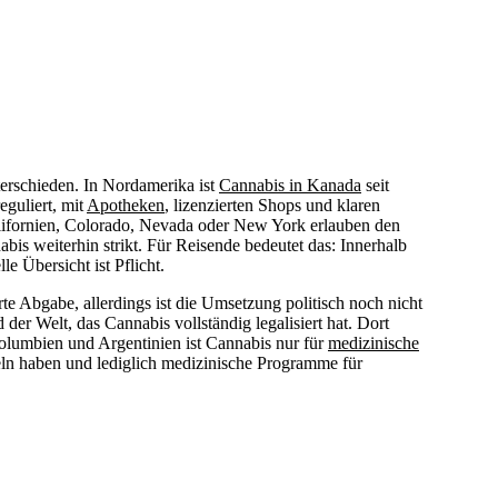
terschieden. In Nordamerika ist
Cannabis in Kanada
seit
eguliert, mit
Apotheken
, lizenzierten Shops und klaren
alifornien, Colorado, Nevada oder New York erlauben den
bis weiterhin strikt. Für Reisende bedeutet das: Innerhalb
le Übersicht ist Pflicht.
te Abgabe, allerdings ist die Umsetzung politisch noch nicht
der Welt, das Cannabis vollständig legalisiert hat. Dort
Kolumbien und Argentinien ist Cannabis nur für
medizinische
eln haben und lediglich medizinische Programme für