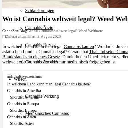
Schlafstörungen
Wo ist Cannabis weltweit legal? Weed Wel
Cannabis Ärzte
CannaZen
›
Blog
›
Wo ist Cannabis weltweit legal? Weed Weltkarte
Zuletzt aktualisiert: 3. August 2026
Cannabis Rezept
In welchem Land kann man legal
Cannabis kaufen
? Wo darfst du Ca
asiatischen Land ist Cannabis legal? Gerade hat
Thailand seine Canna
Bundesland sein eigenes Gesetz
. Damit du den Überblick nicht verlie
weltweit erlaubt, verboten oder nur medizinisch freigegeben ist.
Cannabis Apotheke
☰
Inhaltsverzeichnis
Wissen
In welchem Land kann man legal Cannabis kaufen?
Cannabis in Amerika
Cannabis Wirkung
Shortlist Amerika
Cannabis in Europa
Shortlist Europa
Medizinisches Cannabis
Cannabis in Asien
Shortlist Asien