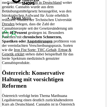
medizinisches
Cannabis in Deutschland
weiter
gestärkt. Cannabis wurde aus dem
Betäubungsmittelgesetz herausgelöst, was den
bürokratischen Aufwand für Ärzte erheblich
Menü
Menü
reduziert. Studien der Technischen Universität
Dresden
belegen, dass die Zahl der
Cannabisrezepte seit der Gesetzesänderung um
über
40 Prozent
gestiegen ist. Besonders
Patienten mit
chronischen Schmerzen,
Spastiken oder
Angststörungen
profitieren von
der vereinfachten Verschreibungspraxis. Sorten
wie die
Iron Fist Sorte: THC-Gehalt, Ertrag &
Genetik erklärt
stehen dabei beispielhaft für das
breite Spektrum medizinisch genutzter
Cannabisprodukte.
Österreich: Konservative
Haltung mit vorsichtigen
Reformen
Österreich verfolgt beim Thema Marihuana
Legalisierung einen deutlich zurückhaltenderen
Kurs als Deutschland. Cannabis ist in Österreich