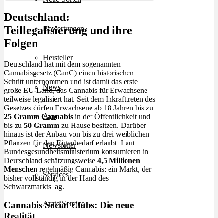
Deutschland:
Teillegalisierung und ihre
Bewertungen
Folgen
Hersteller
Deutschland hat mit dem sogenannten
Cannabisgesetz
(
CanG
) einen historischen
Schritt unternommen und ist damit das erste
News
große EU-Land, das Cannabis für Erwachsene
teilweise legalisiert hat. Seit dem Inkrafttreten des
Gesetzes dürfen Erwachsene ab 18 Jahren bis zu
App
25 Gramm Cannabis
in der Öffentlichkeit und
bis zu
50 Gramm
zu Hause besitzen. Darüber
hinaus ist der Anbau von bis zu drei weiblichen
Pflanzen für den Eigenbedarf erlaubt. Laut
Newsletter
Bundesgesundheitsministerium konsumieren in
Deutschland schätzungsweise
4,5 Millionen
Menschen
regelmäßig Cannabis: ein Markt, der
Services
bisher vollständig in der Hand des
Schwarzmarkts lag.
Ärzte Service
Cannabis Social Clubs: Die neue
Realität