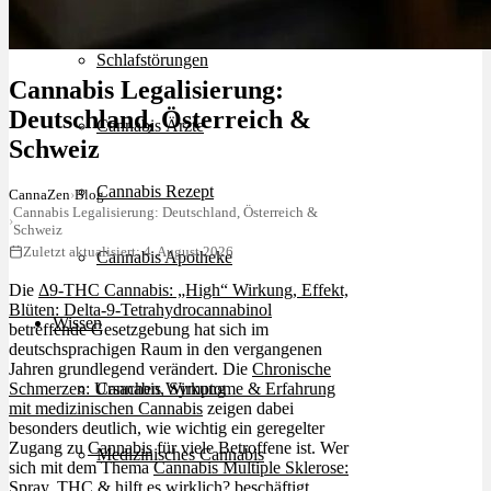
Schlafstörungen
Cannabis Legalisierung:
Deutschland, Österreich &
Cannabis Ärzte
Schweiz
Cannabis Rezept
CannaZen
›
Blog
Cannabis Legalisierung: Deutschland, Österreich &
›
Schweiz
Zuletzt aktualisiert: 4. August 2026
Cannabis Apotheke
Die
Δ9-THC Cannabis: „High“ Wirkung, Effekt,
Blüten: Delta-9-Tetrahydrocannabinol
Wissen
betreffende Gesetzgebung hat sich im
deutschsprachigen Raum in den vergangenen
Jahren grundlegend verändert. Die
Chronische
Schmerzen: Ursachen, Symptome & Erfahrung
Cannabis Wirkung
mit medizinischen Cannabis
zeigen dabei
besonders deutlich, wie wichtig ein geregelter
Zugang zu
Cannabis
für viele Betroffene ist. Wer
Medizinisches Cannabis
sich mit dem Thema
Cannabis Multiple Sklerose:
Spray, THC & hilft es wirklich?
beschäftigt,