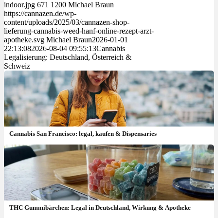
indoor.jpg
671
1200
Michael Braun
https://cannazen.de/wp-
content/uploads/2025/03/cannazen-shop-
lieferung-cannabis-weed-hanf-online-rezept-arzt-
apotheke.svg
Michael Braun
2026-01-01
22:13:08
2026-08-04 09:55:13
Cannabis
Legalisierung: Deutschland, Österreich &
Schweiz
Cannabis San Francisco: legal, kaufen & Dispensaries
THC Gummibärchen: Legal in Deutschland, Wirkung & Apotheke