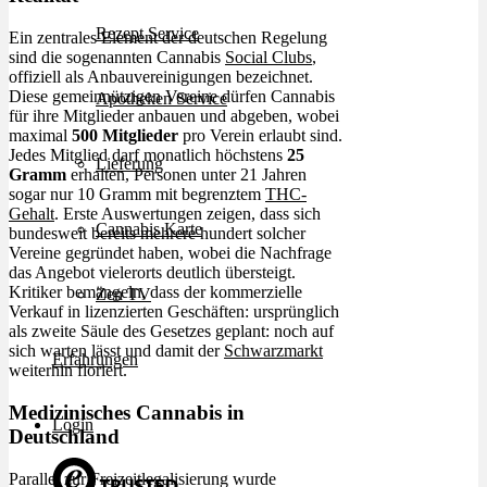
Rezept Service
Ein zentrales Element der deutschen Regelung
sind die sogenannten Cannabis
Social Clubs
,
offiziell als Anbauvereinigungen bezeichnet.
Diese gemeinnützigen Vereine dürfen Cannabis
Apotheken Service
für ihre Mitglieder anbauen und abgeben, wobei
maximal
500 Mitglieder
pro Verein erlaubt sind.
Jedes Mitglied darf monatlich höchstens
25
Lieferung
Gramm
erhalten, Personen unter 21 Jahren
sogar nur 10 Gramm mit begrenztem
THC-
Gehalt
. Erste Auswertungen zeigen, dass sich
Cannabis Karte
bundesweit bereits mehrere hundert solcher
Vereine gegründet haben, wobei die Nachfrage
das Angebot vielerorts deutlich übersteigt.
Kritiker bemängeln, dass der kommerzielle
Zen TV
Verkauf in lizenzierten Geschäften: ursprünglich
als zweite Säule des Gesetzes geplant: noch auf
sich warten lässt und damit der
Schwarzmarkt
Erfahrungen
weiterhin floriert.
Medizinisches Cannabis in
Login
Deutschland
Parallel zur Freizeitlegalisierung wurde