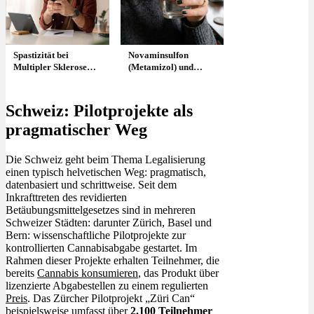
Spastizität bei
Novaminsulfon
Multipler Sklerose
(Metamizol) und
und Paraplegie
THC: Ist die
Kombination
gefährlich?
Schweiz: Pilotprojekte als
pragmatischer Weg
Die Schweiz geht beim Thema Legalisierung
einen typisch helvetischen Weg: pragmatisch,
datenbasiert und schrittweise. Seit dem
Inkrafttreten des revidierten
Betäubungsmittelgesetzes sind in mehreren
Schweizer Städten: darunter Zürich, Basel und
Bern: wissenschaftliche Pilotprojekte zur
kontrollierten Cannabisabgabe gestartet. Im
Rahmen dieser Projekte erhalten Teilnehmer, die
bereits
Cannabis konsumieren
, das Produkt über
lizenzierte Abgabestellen zu einem regulierten
Preis
. Das Zürcher Pilotprojekt „Züri Can“
beispielsweise umfasst über
2.100 Teilnehmer