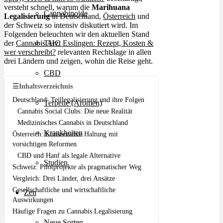
versteht schnell, warum die
Marihuana
Cannabinoide
Legalisierung
in Deutschland,
Österreich
und
der Schweiz so intensiv diskutiert wird. Im
Folgenden beleuchten wir den aktuellen Stand
der
Cannabis Arzt Esslingen: Rezept, Kosten &
THC
wer verschreibt?
relevanten Rechtslage in allen
drei Ländern und zeigen, wohin die Reise geht.
CBD
☰
Inhaltsverzeichnis
Deutschland: Teillegalisierung und ihre Folgen
Terpene (Aromen)
Cannabis Social Clubs: Die neue Realität
Medizinisches Cannabis in Deutschland
Krankheiten
Österreich: Konservative Haltung mit
vorsichtigen Reformen
CBD und Hanf als legale Alternative
Studien
Schweiz: Pilotprojekte als pragmatischer Weg
Vergleich: Drei Länder, drei Ansätze
Gesellschaftliche und wirtschaftliche
Zen
Auswirkungen
Häufige Fragen zu Cannabis Legalisierung
Neue Sorten