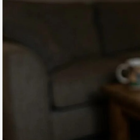
Ablauf
Therapien
Alle Krankheiten
Chronische Schmerzen
ADHS
Angststörungen
Chronische Migräne
Depressionen