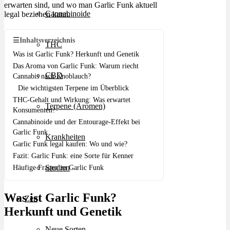
erwarten sind, und wo man Garlic Funk aktuell
Cannabinoide
legal beziehen kann.
☰
Inhaltsverzeichnis
THC
Was ist Garlic Funk? Herkunft und Genetik
Das Aroma von Garlic Funk: Warum riecht
CBD
Cannabis nach Knoblauch?
Die wichtigsten Terpene im Überblick
THC-Gehalt und Wirkung: Was erwartet
Terpene (Aromen)
Konsumenten?
Cannabinoide und der Entourage-Effekt bei
Garlic Funk
Krankheiten
Garlic Funk legal kaufen: Wo und wie?
Fazit: Garlic Funk: eine Sorte für Kenner
Studien
Häufige Fragen zu Garlic Funk
Was ist Garlic Funk?
Zen
Herkunft und Genetik
Neue Sorten