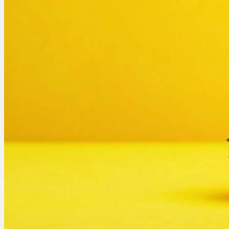
Ablauf
Therapien
Alle Krankheiten
Chronische Schmerzen
ADHS
Angststörungen
Chronische Migräne
Depressionen