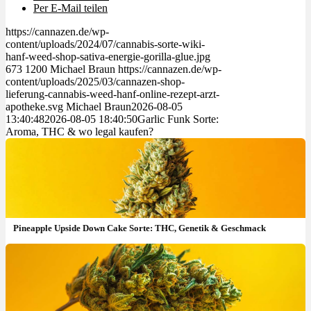
Per E-Mail teilen
https://cannazen.de/wp-
content/uploads/2024/07/cannabis-sorte-wiki-
hanf-weed-shop-sativa-energie-gorilla-glue.jpg
673
1200
Michael Braun
https://cannazen.de/wp-
content/uploads/2025/03/cannazen-shop-
lieferung-cannabis-weed-hanf-online-rezept-arzt-
apotheke.svg
Michael Braun
2026-08-05
13:40:48
2026-08-05 18:40:50
Garlic Funk Sorte:
Aroma, THC & wo legal kaufen?
Pineapple Upside Down Cake Sorte: THC, Genetik & Geschmack