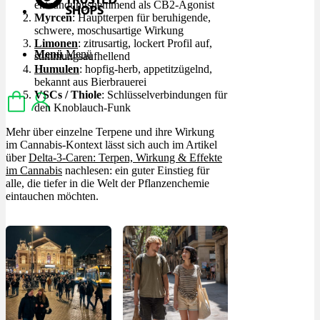
entzündungshemmend als CB2-Agonist
Myrcen
: Hauptterpen für beruhigende,
schwere, moschusartige Wirkung
Limonen
: zitrusartig, lockert Profil auf,
Menü
Menü
stimmungsaufhellend
Humulen
: hopfig-herb, appetitzügelnd,
bekannt aus Bierbrauerei
VSCs / Thiole
: Schlüsselverbindungen für
den Knoblauch-Funk
Mehr über einzelne Terpene und ihre Wirkung
im Cannabis-Kontext lässt sich auch im Artikel
über
Delta-3-Caren: Terpen, Wirkung & Effekte
im Cannabis
nachlesen: ein guter Einstieg für
alle, die tiefer in die Welt der Pflanzenchemie
eintauchen möchten.