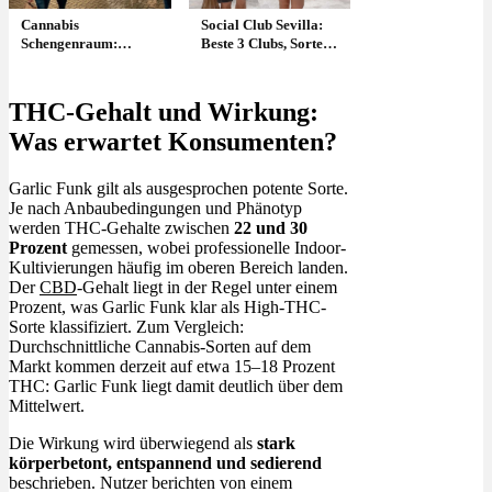
Cannabis
Social Club Sevilla:
Schengenraum:
Beste 3 Clubs, Sorten,
Mitführen, Gramm &
Preise, Videos &
was ist erlaubt?
Urlaub Tipps
THC-Gehalt und Wirkung:
Was erwartet Konsumenten?
Garlic Funk gilt als ausgesprochen potente Sorte.
Je nach Anbaubedingungen und Phänotyp
werden THC-Gehalte zwischen
22 und 30
Prozent
gemessen, wobei professionelle Indoor-
Kultivierungen häufig im oberen Bereich landen.
Der
CBD
-Gehalt liegt in der Regel unter einem
Prozent, was Garlic Funk klar als High-THC-
Sorte klassifiziert. Zum Vergleich:
Durchschnittliche Cannabis-Sorten auf dem
Markt kommen derzeit auf etwa 15–18 Prozent
THC: Garlic Funk liegt damit deutlich über dem
Mittelwert.
Die Wirkung wird überwiegend als
stark
körperbetont, entspannend und sedierend
beschrieben. Nutzer berichten von einem