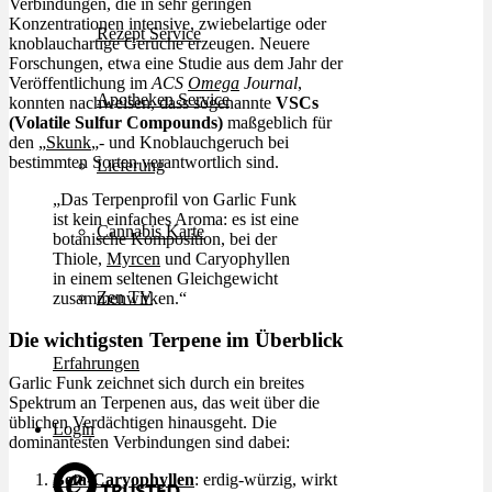
Verbindungen, die in sehr geringen
Konzentrationen intensive, zwiebelartige oder
Rezept Service
knoblauchartige Gerüche erzeugen. Neuere
Forschungen, etwa eine Studie aus dem Jahr der
Veröffentlichung im
ACS
Omega
Journal
,
Apotheken Service
konnten nachweisen, dass sogenannte
VSCs
(Volatile Sulfur Compounds)
maßgeblich für
den „
Skunk
„- und Knoblauchgeruch bei
bestimmten Sorten verantwortlich sind.
Lieferung
„Das Terpenprofil von Garlic Funk
ist kein einfaches Aroma: es ist eine
Cannabis Karte
botanische Komposition, bei der
Thiole,
Myrcen
und Caryophyllen
in einem seltenen Gleichgewicht
Zen TV
zusammenwirken.“
Die wichtigsten Terpene im Überblick
Erfahrungen
Garlic Funk zeichnet sich durch ein breites
Spektrum an Terpenen aus, das weit über die
üblichen Verdächtigen hinausgeht. Die
Login
dominantesten Verbindungen sind dabei:
Beta-Caryophyllen
: erdig-würzig, wirkt