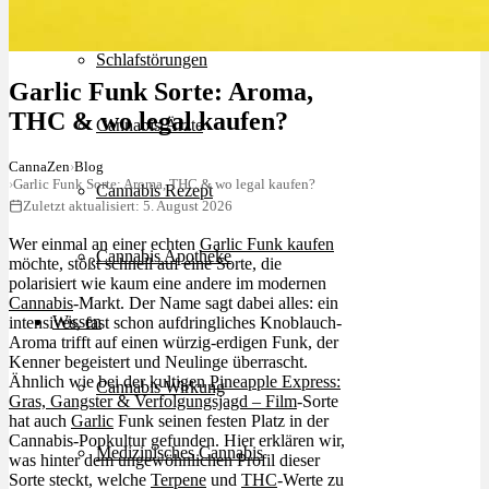
Schlafstörungen
Garlic Funk Sorte: Aroma,
THC & wo legal kaufen?
Cannabis Ärzte
CannaZen
›
Blog
›
Garlic Funk Sorte: Aroma, THC & wo legal kaufen?
Cannabis Rezept
Zuletzt aktualisiert: 5. August 2026
Wer einmal an einer echten
Garlic Funk kaufen
Cannabis Apotheke
möchte, stößt schnell auf eine Sorte, die
polarisiert wie kaum eine andere im modernen
Cannabis
-Markt. Der Name sagt dabei alles: ein
Wissen
intensives, fast schon aufdringliches Knoblauch-
Aroma trifft auf einen würzig-erdigen Funk, der
Kenner begeistert und Neulinge überrascht.
Ähnlich wie bei der kultigen
Pineapple Express:
Cannabis Wirkung
Gras, Gangster & Verfolgungsjagd – Film
-Sorte
hat auch
Garlic
Funk seinen festen Platz in der
Cannabis-Popkultur gefunden. Hier erklären wir,
Medizinisches Cannabis
was hinter dem ungewöhnlichen Profil dieser
Sorte steckt, welche
Terpene
und
THC
-Werte zu