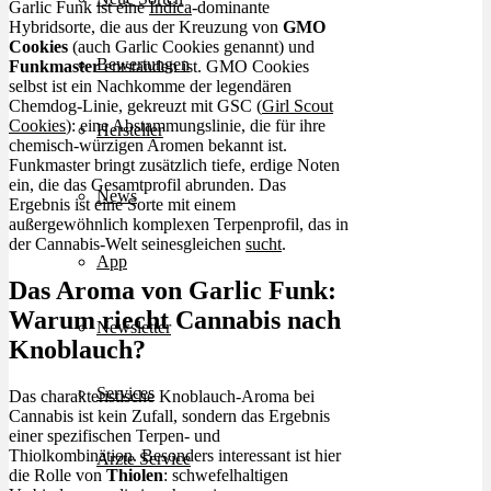
Garlic Funk ist eine
Indica
-dominante
Hybridsorte, die aus der Kreuzung von
GMO
Cookies
(auch Garlic Cookies genannt) und
Bewertungen
Funkmaster
entstanden ist. GMO Cookies
selbst ist ein Nachkomme der legendären
Chemdog-Linie, gekreuzt mit GSC (
Girl Scout
Cookies
): eine Abstammungslinie, die für ihre
Hersteller
chemisch-würzigen Aromen bekannt ist.
Funkmaster bringt zusätzlich tiefe, erdige Noten
ein, die das Gesamtprofil abrunden. Das
News
Ergebnis ist eine Sorte mit einem
außergewöhnlich komplexen Terpenprofil, das in
der Cannabis-Welt seinesgleichen
sucht
.
App
Das Aroma von Garlic Funk:
Warum riecht Cannabis nach
Newsletter
Knoblauch?
Services
Das charakteristische Knoblauch-Aroma bei
Cannabis ist kein Zufall, sondern das Ergebnis
einer spezifischen Terpen- und
Thiolkombination. Besonders interessant ist hier
Ärzte Service
die Rolle von
Thiolen
: schwefelhaltigen