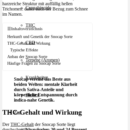
harzreiche Struktur mit auffällig hellen
Cannabinoide
Trichomen: daher auch der Bezug zum Schnee
im Namen.
THC
☰
Inhaltsverzeichnis
Herkunft und Genetik der Snocap Sorte
CBD
THC-Gehalt und Wirkung
Typische Effekte
Anbau der Snocap Sorte
Terpene (Aromen)
Häufige Fragen zu Snocap Sorte
Krankheiten
Snocap vereint das Beste aus
beiden Welten: mentale Klarheit
durch Sativa-Anteile und
körperliche Entspannung durch
Studien
indica-nahe Genetik.
THC-Gehalt und Wirkung
Zen
Der
THC-Gehalt
der Snocap Sorte liegt
Neue Sorten
durchschnittlich zwischen
20 und 24 Prozent
,