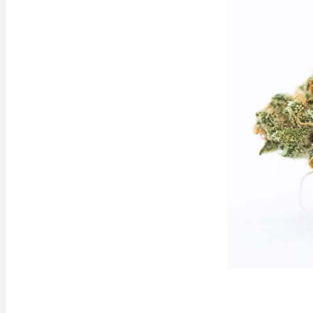
Ablauf
Therapien
Alle Krankheiten
Chronische Schmerzen
ADHS
Angststörungen
Chronische Migräne
Depressionen