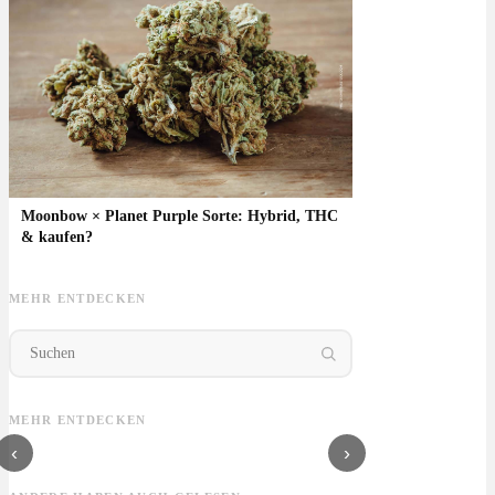
Moonbow × Planet Purple Sorte: Hybrid, THC
& kaufen?
MEHR ENTDECKEN
Orange Push Pop
Purple Mayhem
Melonade Sorte:
Leg
Sorte: THC, Effekte
Sorte: Genetik,
Zitrus-Geschmack,
Aro
& Geschmack
Effekte &
Ertrag & Blütezeit
Geh
MEHR ENTDECKEN
Terpenprofil
‹
›