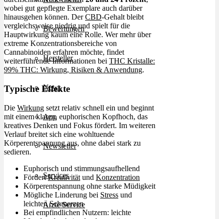
wobei gut gepflegte Exemplare auch darüber
hinausgehen können. Der
CBD
-Gehalt bleibt
vergleichsweise niedrig und spielt für die
Bewertungen
Hauptwirkung kaum eine Rolle. Wer mehr über
extreme Konzentrationsbereiche von
Cannabinoiden erfahren möchte, findet
Hersteller
weiterführende Informationen bei
THC Kristalle:
99% THC: Wirkung, Risiken & Anwendung
.
News
Typische Effekte
Die
Wirkung
setzt relativ schnell ein und beginnt
mit einem klaren, euphorischen Kopfhoch, das
App
kreatives Denken und Fokus fördert. Im weiteren
Verlauf breitet sich eine wohltuende
Körperentspannung aus, ohne dabei stark zu
Newsletter
sedieren.
Euphorisch und stimmungsaufhellend
Services
Fördert
Kreativität
und
Konzentration
Körperentspannung ohne starke Müdigkeit
Mögliche Linderung bei
Stress
und
leichten Schmerzen
Ärzte Service
Bei empfindlichen Nutzern: leichte