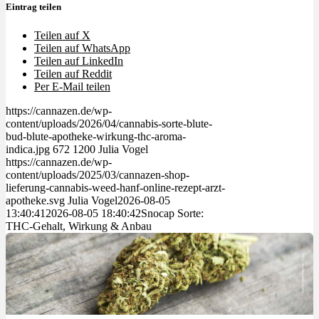
Eintrag teilen
Teilen auf X
Teilen auf WhatsApp
Teilen auf LinkedIn
Teilen auf Reddit
Per E-Mail teilen
https://cannazen.de/wp-
content/uploads/2026/04/cannabis-sorte-blute-
bud-blute-apotheke-wirkung-thc-aroma-
indica.jpg
672
1200
Julia Vogel
https://cannazen.de/wp-
content/uploads/2025/03/cannazen-shop-
lieferung-cannabis-weed-hanf-online-rezept-arzt-
apotheke.svg
Julia Vogel
2026-08-05
13:40:41
2026-08-05 18:40:42
Snocap Sorte:
THC-Gehalt, Wirkung & Anbau