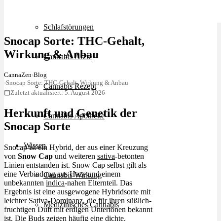
Schlafstörungen
Snocap Sorte: THC-Gehalt,
Wirkung & Anbau
Cannabis Ärzte
CannaZen
›
Blog
›
Snocap Sorte: THC-Gehalt, Wirkung & Anbau
Cannabis Rezept
Zuletzt aktualisiert: 5. August 2026
Herkunft und Genetik der
Cannabis Apotheke
Snocap Sorte
Wissen
Snocap ist ein Hybrid, der aus einer Kreuzung
von
Snow Cap
und weiteren
sativa
-betonten
Linien entstanden ist. Snow Cap selbst gilt als
eine Verbindung aus Haze und einem
Cannabis Wirkung
unbekannten
indica
-nahen Elternteil. Das
Ergebnis ist eine ausgewogene Hybridsorte mit
leichter Sativa-Dominanz, die für ihren süßlich-
Medizinisches Cannabis
fruchtigen Duft mit erdigen Untertönen bekannt
ist. Die Buds zeigen häufig eine dichte,