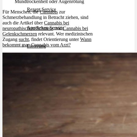
Mundtrockenheit oder Augenrötung
Rezept Service
Für Menschen, die
Cannabis
zur
Schmerzbehandlung in Betracht ziehen, sind
auch die Artikel über
Cannabis bei
Apotheken Service
neuropathischem Schmerz
und
Cannabis bei
Gelenkschmerzen
relevant. Wer medizinischen
Zugang
sucht
, findet Orientierung unter
Wann
bekommt man Cannabis vom Arzt?
Lieferung
Cannabis Karte
Zen TV
Erfahrungen
Login